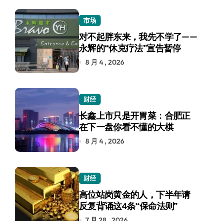
市场
对不起胖东来，我先不学了——
永辉的“休克疗法”宣告暂停
8 月 4 , 2026
财经
长鑫上市只是开胃菜：合肥正
在下一盘你看不懂的大棋
8 月 4 , 2026
财经
高位站岗黄金的人，下半年请
反复背诵这4条“保命法则”
7 月 28 , 2026