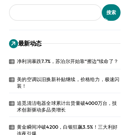
搜索
最新动态
净利润暴跌7.7%，苏泊尔开始靠“擦边”续命了？
美的空调以旧换新补贴继续，价格给力，极速闪
装！
追觅清洁电器全球累计出货量破4000万台，技
术创新驱动多品类增长
黄金瞬间冲破4200，白银狂飙3.5%！三大利好
连夜引爆