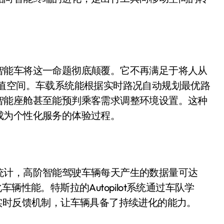
面儿——试驾雷克萨斯ES 500e
200亿的债
是不送主机，你领不领？
智能车将这一命题彻底颠覆。它不再满足于将人从
！老司机教你3招真·快充
价值空间。车载系统能根据实时路况自动规划最优路
主怒了：车内不是广告屏！
智能座舱甚至能预判乘客需求调整环境设置。这种
错真的会后悔吗？
成为个性化服务的体验过程。
TFS的终极对决
冰箱，你中招了吗？
测，值不值得冲？
统计，高阶智能驾驶车辆每天产生的数据量可达
辆性能。特斯拉的Autopilot系统通过车队学
Mini LED全球话语权
实时反馈机制，让车辆具备了持续进化的能力。
“休克疗法”宣告暂停