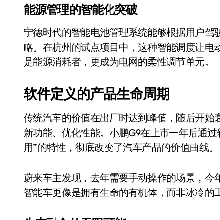
国际首次！中国钙钛矿探测器太空“
能源管理的智能化突破
小米涨价！K90跳上3099，小米17标
宁德时代的智能电池管理系统能够根据用户驾
长鑫上市只是开胃菜：合肥正在下一
略。在杭州的试点项目中，这种智能调度让电动
是能源消耗者，更成为电网的柔性调节单元。
耳机低音像白开水？90%的人第一步
复古玩家狂喜：Anbernic第三次复刻
软件定义的产品生命周期
Xbox 360 游戏终于要登 PC，光
传统汽车的价值在出厂时达到峰值，随后开始衰
AirTag 新版到底香不香？一篇帮你
新功能、优化性能。小鹏G9在上市一年后通过
净利润暴跌7.7%，苏泊尔开始靠“擦
用”的特性，彻底改变了汽车产品的价值曲线。
蔚来车主发现，去年需要手动操作的场景，今
智能车更像是拥有生命的有机体，而非冰冷的