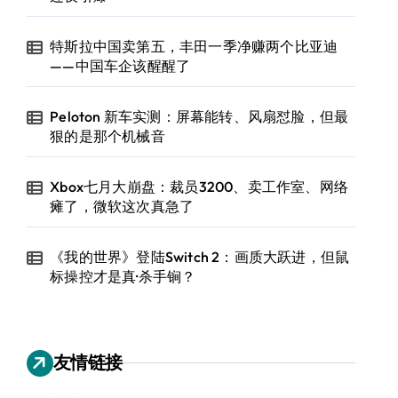
特斯拉中国卖第五，丰田一季净赚两个比亚迪
——中国车企该醒醒了
Peloton 新车实测：屏幕能转、风扇怼脸，但最
狠的是那个机械音
Xbox七月大崩盘：裁员3200、卖工作室、网络
瘫了，微软这次真急了
《我的世界》登陆Switch 2：画质大跃进，但鼠
标操控才是真·杀手锏？
友情链接