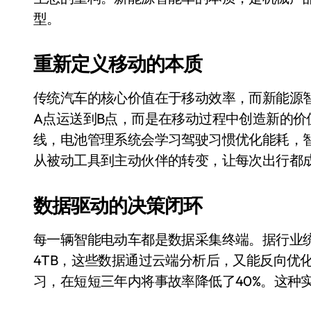
比Model 3便宜？不，比Model 3有
型。
550亿美金！沙特把EA买了，但背了
重新定义移动的本质
Xbox 25岁生日送壁纸送徽章，就
传统汽车的核心价值在于移动效率，而新能源
别再用汽车USB给MacBook充电了
A点运送到B点，而是在移动过程中创造新的
花钱买宝马，启动先看蜘蛛侠？”车
线，电池管理系统会学习驾驶习惯优化能耗，
Windows 11家庭版和专业版，选
从被动工具到主动伙伴的转变，让每次出行都
你的U盘格式对了吗？详解exFAT和N
数据驱动的决策闭环
维修店最怕的“作死”操作：把手机塞
轻到忽略不计 大疆Mini 2S内录实
每一辆智能电动车都是数据采集终端。据行业
4TB，这些数据通过云端分析后，又能反向优化车
从“卖电视”到“定规则”：海信拿下RGB-
习，在短短三年内将事故率降低了40%。这种
对不起胖东来，我先不学了——永辉的