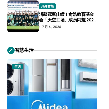
具身智能
斩获冠军佳绩！俞浩教育基金
会「天空工场」成员闪耀 2026
RoboCup 机器人世界杯
7 月 6 , 2026
智慧生活
空调