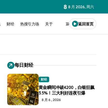
8
8 月 2026, 周六
戏
财经
热搜引力场
关于
返回首页
每日财经
财经
黄金瞬间冲破4200，白银狂飙
3.5%！三大利好连夜引爆
8 月 6 , 2026