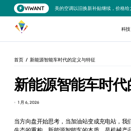
跳
ViWANT
美的空调以旧换新补贴继续，价格给
转
到
追觅清洁电器全球累计出货量破400
内
容
科技
黄金瞬间冲破4200，白银狂飙3.5
特斯拉中国卖第五，丰田一季净赚两
Peloton 新车实测：屏幕能转、
首页
新能源智能车时代的定义与特征
Xbox七月大崩盘：裁员3200、
新能源智能车时代
《我的世界》登陆Switch 2：画质
谷歌DeepMind创始人辞去CEO，但
全球最小U盘，容量却碾压iPhone 
1 月 6, 2026
400层堆叠、性能翻倍 三星把最新存
当方向盘开始思考，当加油站变成充电站，我们正在见证的不仅是一次技术迭代，而是整个出行
召回X9、合作大众遇冷、高端梦碎：
生态的重构。新能源智能车的本质，是机械产