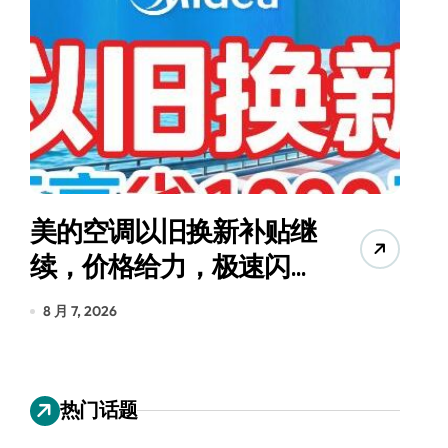
美的空调以旧换新补贴继
续，价格给力，极速闪
货
装！
8 月 7, 2026
8
热门话题