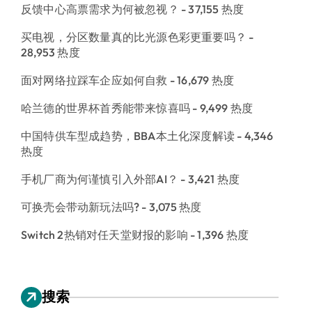
反馈中心高票需求为何被忽视？
- 37,155 热度
买电视，分区数量真的比光源色彩更重要吗？
-
28,953 热度
面对网络拉踩车企应如何自救
- 16,679 热度
哈兰德的世界杯首秀能带来惊喜吗
- 9,499 热度
中国特供车型成趋势，BBA本土化深度解读
- 4,346
热度
手机厂商为何谨慎引入外部AI？
- 3,421 热度
可换壳会带动新玩法吗?
- 3,075 热度
Switch 2热销对任天堂财报的影响
- 1,396 热度
搜索