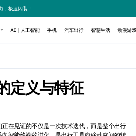
力，极速闪装！
0万台，技术创新驱动多品类增长
AI｜人工智能
手机
汽车出行
智慧生活
动漫游
%！三大利好连夜引爆
个比亚迪——中国车企该醒醒了
风扇怼脸，但最狠的是那个机械音
卖工作室、网络瘫了，微软这次真急了
的定义与特征
大跃进，但鼠标操控才是真·杀手锏？
继续“垂帘听政”？
17顶配？闪迪这波操作太狠了
储技术给了AI
小鹏的“多事之夏”
品向智能终端的进化，是出行工具向移动空间的转