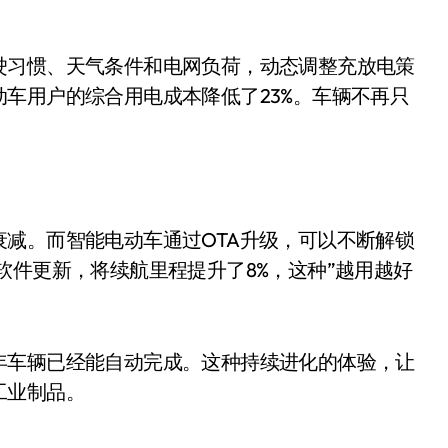
开箱”，一边探测射线一边光伏发电
准版逼近4800
驶习惯、天气条件和电网负荷，动态调整充放电策
盘你看不懂的大棋
车用户的综合用电成本降低了23%。车辆不再只
就做错了
GBA SP，情怀拉满
盘党也能“以盘换数”了？
减。而智能电动车通过OTA升级，可以不断解锁
避坑+种草
软件更新，将续航里程提升了8%，这种”越用越好
边”续命了？
年车辆已经能自动完成。这种持续进化的体验，让
工业制品。