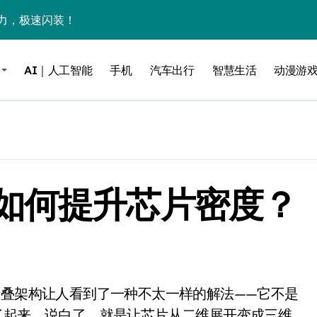
力，极速闪装！
0万台，技术创新驱动多品类增长
AI｜人工智能
手机
汽车出行
智慧生活
动漫游
%！三大利好连夜引爆
个比亚迪——中国车企该醒醒了
风扇怼脸，但最狠的是那个机械音
卖工作室、网络瘫了，微软这次真急了
如何提升芯片密度？
大跃进，但鼠标操控才是真·杀手锏？
继续“垂帘听政”？
17顶配？闪迪这波操作太狠了
储技术给了AI
小鹏的“多事之夏”
了起来。说白了，就是让芯片从二维展开变成三维