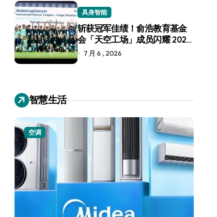
具身智能
斩获冠军佳绩！俞浩教育基金
会「天空工场」成员闪耀 2026
RoboCup 机器人世界杯
7 月 6 , 2026
智慧生活
空调