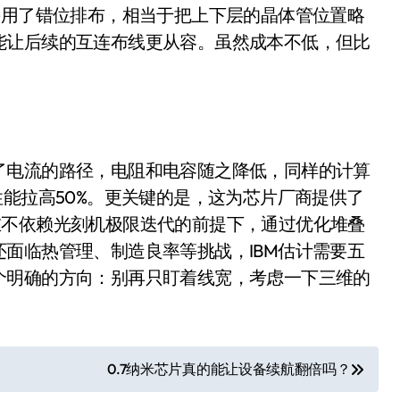
开箱”，一边探测射线一边光伏发电
采用了错位排布，相当于把上下层的晶体管位置略
能让后续的互连布线更从容。虽然成本不低，但比
准版逼近4800
。
盘你看不懂的大棋
就做错了
GBA SP，情怀拉满
了电流的路径，电阻和电容随之降低，同样的计算
盘党也能“以盘换数”了？
性能拉高50%。更关键的是，这为芯片厂商提供了
在不依赖光刻机极限迭代的前提下，通过优化堆叠
避坑+种草
面临热管理、制造良率等挑战，IBM估计需要五
边”续命了？
个明确的方向：别再只盯着线宽，考虑一下三维的
0.7纳米芯片真的能让设备续航翻倍吗？