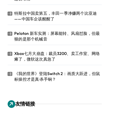
特斯拉中国卖第五，丰田一季净赚两个比亚迪
——中国车企该醒醒了
Peloton 新车实测：屏幕能转、风扇怼脸，但最
狠的是那个机械音
Xbox七月大崩盘：裁员3200、卖工作室、网络
瘫了，微软这次真急了
《我的世界》登陆Switch 2：画质大跃进，但鼠
标操控才是真·杀手锏？
友情链接