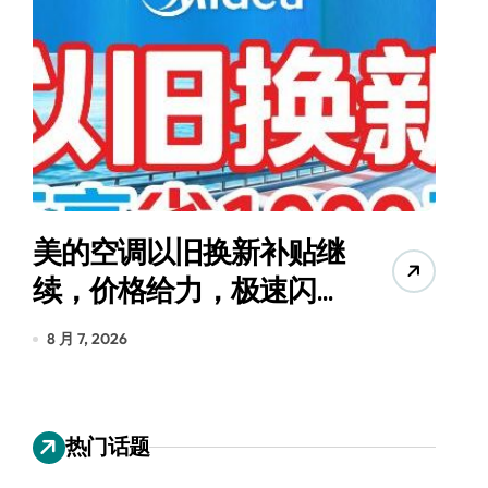
美的空调以旧换新补贴继
续，价格给力，极速闪
货
装！
8 月 7, 2026
8
热门话题