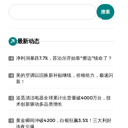
搜索
最新动态
净利润暴跌7.7%，苏泊尔开始靠“擦边”续命了？
美的空调以旧换新补贴继续，价格给力，极速闪
装！
追觅清洁电器全球累计出货量破4000万台，技
术创新驱动多品类增长
黄金瞬间冲破4200，白银狂飙3.5%！三大利好
连夜引爆