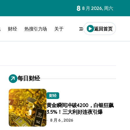
8
8 月 2026, 周六
戏
财经
热搜引力场
关于
返回首页
每日财经
财经
黄金瞬间冲破4200，白银狂飙
3.5%！三大利好连夜引爆
8 月 6 , 2026