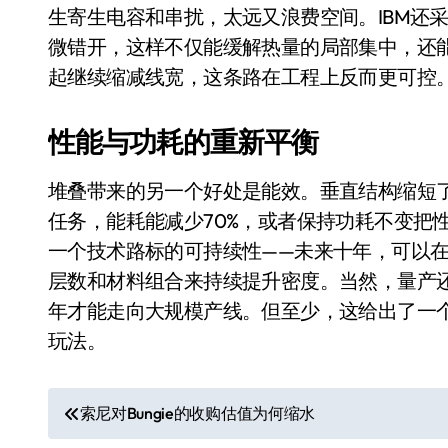
国际首次！中国钙钛矿探测器太空“
生寄生电容和串扰，太远又浪费空间。IBM还
微错开，这样不仅能缓解热量的局部集中，还
小米涨价！K90跳上3099，小米17标
起继续缩减线宽，这条路在工程上反而更可控
长鑫上市只是开胃菜：合肥正在下一
耳机低音像白开水？90%的人第一步
性能与功耗的重新平衡
复古玩家狂喜：Anbernic第三次复刻
堆叠带来的另一个好处是能效。垂直结构缩短
Xbox 360 游戏终于要登 PC，光
任务，能耗能减少70%，或者保持功耗不变把
一个技术路标的可持续性——未来十年，可以
AirTag 新版到底香不香？一篇帮你
层数和材料组合来持续提升密度。当然，量产还
净利润暴跌7.7%，苏泊尔开始靠“擦
年才能走向大规模产线。但至少，这给出了一
玩法。
文
索尼对Bungie的收购估值为何缩水