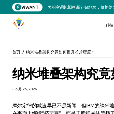
跳
ViWANT
美的空调以旧换新补贴继续，价格给
转
到
追觅清洁电器全球累计出货量破400
内
容
科技
黄金瞬间冲破4200，白银狂飙3.5
特斯拉中国卖第五，丰田一季净赚两
Peloton 新车实测：屏幕能转、
首页
纳米堆叠架构究竟如何提升芯片密度？
Xbox七月大崩盘：裁员3200、
纳米堆叠架构究竟
《我的世界》登陆Switch 2：画质
谷歌DeepMind创始人辞去CEO，但
全球最小U盘，容量却碾压iPhone 
6 月 26, 2026
400层堆叠、性能翻倍 三星把最新存
摩尔定律的减速早已不是新闻，但IBM的纳米堆叠架构让人看到了一种不太一样的解法——它不是
召回X9、合作大众遇冷、高端梦碎：
在平面上继续“挤牙膏”，而是干脆把晶体管摞