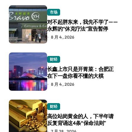
市场
对不起胖东来，我先不学了——
永辉的“休克疗法”宣告暂停
8 月 4 , 2026
财经
长鑫上市只是开胃菜：合肥正
在下一盘你看不懂的大棋
8 月 4 , 2026
财经
高位站岗黄金的人，下半年请
反复背诵这4条“保命法则”
7 月 28 , 2026