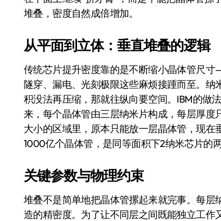
比Model 3便宜？不，比Model 3有
堆叠，密度自然成倍增加。
550亿美金！沙特把EA买了，但背了
从平面到立体：垂直堆叠的逻辑
Xbox 25岁生日送壁纸送徽章，就
传统芯片提升密度靠的是不断缩小晶体管尺寸
别再用汽车USB给MacBook充电了
隧穿、漏电、光刻极限这些麻烦接踵而至。纳
花钱买宝马，启动先看蜘蛛侠？”车
积没法再压缩，那就往纵向要空间。IBM的做法是
Windows 11家庭版和专业版，选
来，每个晶体管由三层纳米片构成，每层厚度只
大小的区域里，原本只能放一层晶体管，现在垂
你的U盘格式对了吗？详解exFAT和N
1000亿个晶体管，是同等面积下2纳米芯片的
维修店最怕的“作死”操作：把手机塞
轻到忽略不计 大疆Mini 2S内录实
关键参数与物理约束
从“卖电视”到“定规则”：海信拿下RGB-
堆叠不是简单地把晶体管摞起来就完事。每层纳
对不起胖东来，我先不学了——永辉的
造的精密度。为了让不同层之间既能独立工作