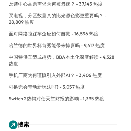
反馈中心高票需求为何被忽视？
- 37,145 热度
买电视，分区数量真的比光源色彩更重要吗？
-
28,809 热度
面对网络拉踩车企应如何自救
- 16,596 热度
哈兰德的世界杯首秀能带来惊喜吗
- 9,417 热度
中国特供车型成趋势，BBA本土化深度解读
- 4,328
热度
手机厂商为何谨慎引入外部AI？
- 3,406 热度
可换壳会带动新玩法吗?
- 3,057 热度
Switch 2热销对任天堂财报的影响
- 1,395 热度
搜索