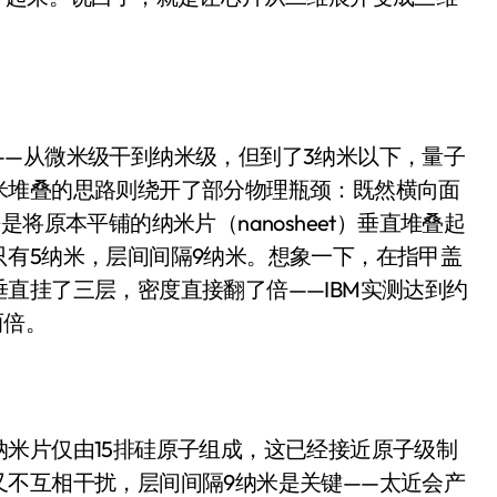
面儿——试驾雷克萨斯ES 500e
200亿的债
是不送主机，你领不领？
——从微米级干到纳米级，但到了3纳米以下，量子
！老司机教你3招真·快充
米堆叠的思路则绕开了部分物理瓶颈：既然横向面
主怒了：车内不是广告屏！
将原本平铺的纳米片（nanosheet）垂直堆叠起
错真的会后悔吗？
有5纳米，层间间隔9纳米。想象一下，在指甲盖
直挂了三层，密度直接翻了倍——IBM实测达到约
TFS的终极对决
两倍。
冰箱，你中招了吗？
测，值不值得冲？
Mini LED全球话语权
米片仅由15排硅原子组成，这已经接近原子级制
“休克疗法”宣告暂停
又不互相干扰，层间间隔9纳米是关键——太近会产