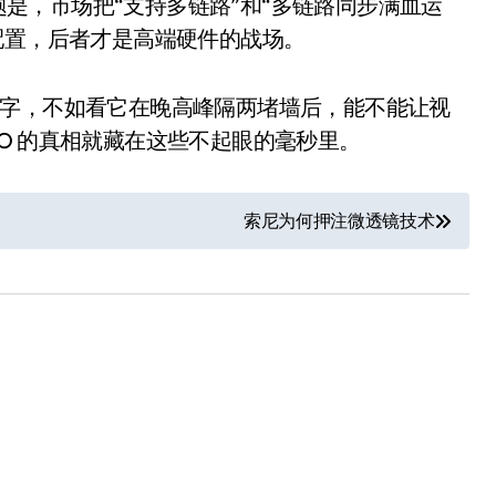
问题是，市场把“支持多链路”和“多链路同步满血运
常见配置，后者才是高端硬件的战场。
纸面数字，不如看它在晚高峰隔两堵墙后，能不能让视
MLO 的真相就藏在这些不起眼的毫秒里。
索尼为何押注微透镜技术
净利润暴跌7.7%，苏泊尔
开始靠“擦边”续命了？
8 月 7, 2026