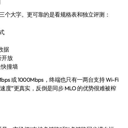
看
品页三个大字。更可靠的是看规格表和独立评测：
模式
数据
否开放
很快撞墙
小家电
 或 1000Mbps，终端也只有一两台支持 Wi-Fi
峰值速度”更真实，反倒是同步 MLO 的优势很难被榨