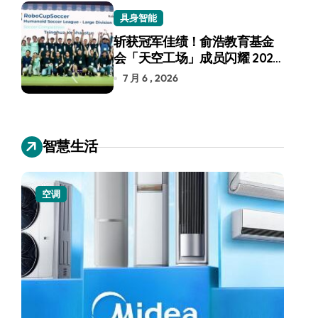
具身智能
斩获冠军佳绩！俞浩教育基金
会「天空工场」成员闪耀 2026
RoboCup 机器人世界杯
7 月 6 , 2026
智慧生活
空调