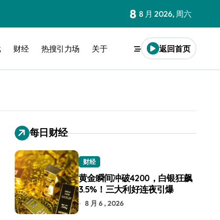
8
8 月 2026, 周六
戏
财经
热搜引力场
关于
返回首页
每日财经
财经
黄金瞬间冲破4200，白银狂飙
3.5%！三大利好连夜引爆
8 月 6 , 2026