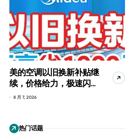
美的空调以旧换新补贴继
续，价格给力，极速闪
货
装！
8 月 7, 2026
8
热门话题