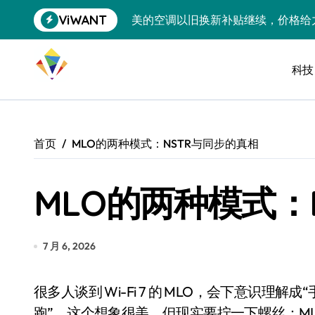
跳
ViWANT
美的空调以旧换新补贴继续，价格给
转
到
追觅清洁电器全球累计出货量破400
内
容
科技
黄金瞬间冲破4200，白银狂飙3.5
特斯拉中国卖第五，丰田一季净赚两
Peloton 新车实测：屏幕能转、
首页
MLO的两种模式：NSTR与同步的真相
Xbox七月大崩盘：裁员3200、
MLO的两种模式：
《我的世界》登陆Switch 2：画质
谷歌DeepMind创始人辞去CEO，但
全球最小U盘，容量却碾压iPhone 
7 月 6, 2026
400层堆叠、性能翻倍 三星把最新存
很多人谈到 Wi-Fi 7 的 MLO，会下意识理解成“手机同时连上 2.4GHz、5GHz、6GHz，三条路一起
召回X9、合作大众遇冷、高端梦碎：
跑”。这个想象很美，但现实要拧一下螺丝：M