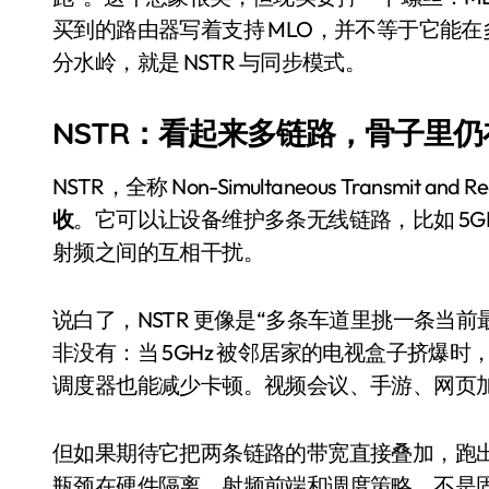
比Model 3便宜？不，比Model 3有
买到的路由器写着支持 MLO，并不等于它能
分水岭，就是 NSTR 与同步模式。
550亿美金！沙特把EA买了，但背了
Xbox 25岁生日送壁纸送徽章，就
NSTR：看起来多链路，骨子里仍
别再用汽车USB给MacBook充电了
NSTR，全称 Non-Simultaneous Transmit and
花钱买宝马，启动先看蜘蛛侠？”车
收
。它可以让设备维护多条无线链路，比如 5GH
Windows 11家庭版和专业版，选
射频之间的互相干扰。
你的U盘格式对了吗？详解exFAT和N
说白了，NSTR 更像是“多条车道里挑一条当
维修店最怕的“作死”操作：把手机塞
非没有：当 5GHz 被邻居家的电视盒子挤爆时
轻到忽略不计 大疆Mini 2S内录实
调度器也能减少卡顿。视频会议、手游、网页
从“卖电视”到“定规则”：海信拿下RGB-
但如果期待它把两条链路的带宽直接叠加，跑出
对不起胖东来，我先不学了——永辉的
瓶颈在硬件隔离、射频前端和调度策略，不是