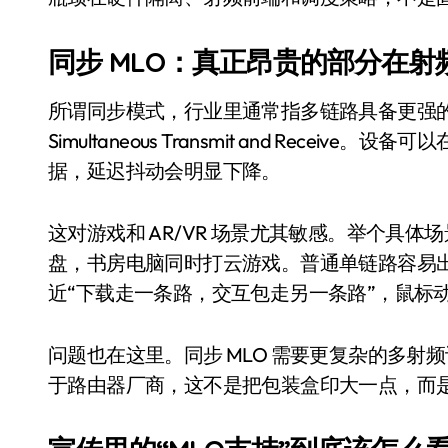
国际首次！中国钙钛矿探测器太空“
小米涨价！K90跳上3099，小米17标
同步 MLO：真正昂贵的部分在射
长鑫上市只是开胃菜：合肥正在下一
所谓同步模式，行业里通常指多链路具备更强的
耳机低音像白开水？90%的人第一步
Simultaneous Transmit and Rec
据，延迟抖动会明显下降。
复古玩家狂喜：Anbernic第三次复刻
Xbox 360 游戏终于要登 PC，光
这对游戏和 AR/VR 场景尤其敏感。举个具体场景：
AirTag 新版到底香不香？一篇帮你
盘，书房电脑同时打云游戏。普通单链路容易出现瞬
近“下载走一条路，交互包走另一条路”，鼠标
净利润暴跌7.7%，苏泊尔开始靠“擦
问题也在这里。同步 MLO 需要更复杂的多
于路由器厂商，这不是把包装盒印大一点，而是 