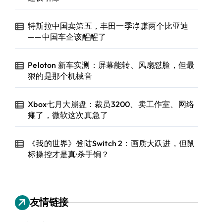
特斯拉中国卖第五，丰田一季净赚两个比亚迪
——中国车企该醒醒了
Peloton 新车实测：屏幕能转、风扇怼脸，但最
狠的是那个机械音
Xbox七月大崩盘：裁员3200、卖工作室、网络
瘫了，微软这次真急了
《我的世界》登陆Switch 2：画质大跃进，但鼠
标操控才是真·杀手锏？
友情链接