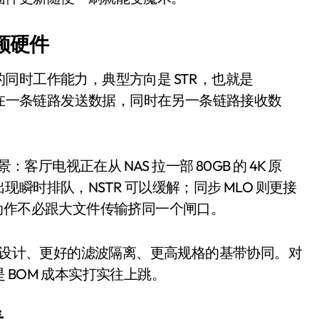
开箱”，一边探测射线一边光伏发电
准版逼近4800
频硬件
盘你看不懂的大棋
同时工作能力，典型方向是 STR，也就是
就做错了
eive。设备可以在一条链路发送数据，同时在另一条链路接收数
GBA SP，情怀拉满
盘党也能“以盘换数”了？
客厅电视正在从 NAS 拉一部 80GB 的 4K 原
避坑+种草
时排队，NSTR 可以缓解；同步 MLO 则更接
动作不必跟大文件传输挤同一个闸口。
边”续命了？
射频设计、更好的滤波隔离、更高规格的基带协同。对
BOM 成本实打实往上跳。