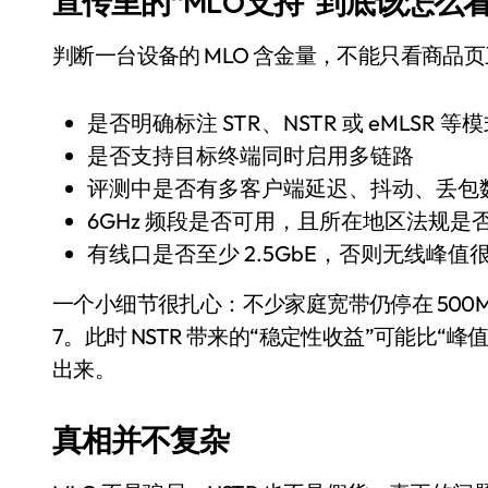
宣传里的“MLO支持”到底该怎么
判断一台设备的 MLO 含金量，不能只看商
是否明确标注 STR、NSTR 或 eMLSR 等
是否支持目标终端同时启用多链路
评测中是否有多客户端延迟、抖动、丢包
6GHz 频段是否可用，且所在地区法规是
有线口是否至少 2.5GbE，否则无线峰值
小家电
一个小细节很扎心：不少家庭宽带仍停在 500Mbps
7。此时 NSTR 带来的“稳定性收益”可能比“
出来。
真相并不复杂