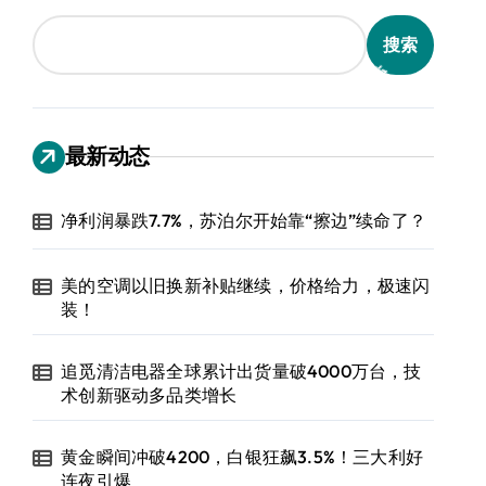
搜索
最新动态
净利润暴跌7.7%，苏泊尔开始靠“擦边”续命了？
美的空调以旧换新补贴继续，价格给力，极速闪
装！
追觅清洁电器全球累计出货量破4000万台，技
术创新驱动多品类增长
黄金瞬间冲破4200，白银狂飙3.5%！三大利好
连夜引爆