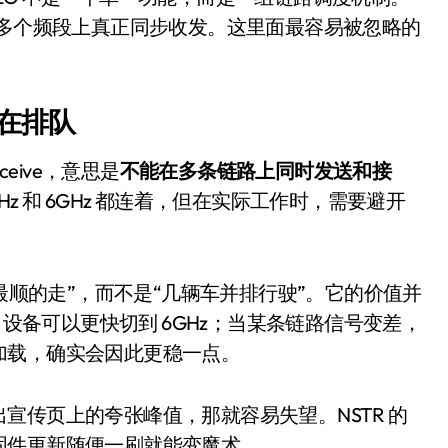
面儿——试驾雷克萨斯ES 500e
在多个频段上真正同步收发。这里面最容易被忽略的
200亿的债
是不送主机，你领不领？
在排队
！老司机教你3招真·快充
 Receive，意思是
不能在多条链路上同时发送和接
主怒了：车内不是广告屏！
z 和 6GHz 都连着，但在实际工作时，需要避开
错真的会后悔吗？
TFS的终极对决
前最顺的走”，而不是“几辆车并排行驶”。它的价值并
冰箱，你中招了吗？
，设备可以更快切到 6GHz；当某条链路信号变差，
测，值不值得冲？
加载，确实会因此更稳一点。
Mini LED全球话语权
宣传页上的夸张峰值，那就容易失望。NSTR 的
“休克疗法”宣告暂停
固件更新随便一刷就能变魔术。