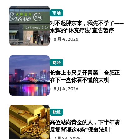
市场
对不起胖东来，我先不学了——
永辉的“休克疗法”宣告暂停
8 月 4 , 2026
财经
长鑫上市只是开胃菜：合肥正
在下一盘你看不懂的大棋
8 月 4 , 2026
财经
高位站岗黄金的人，下半年请
反复背诵这4条“保命法则”
7 月 28 , 2026