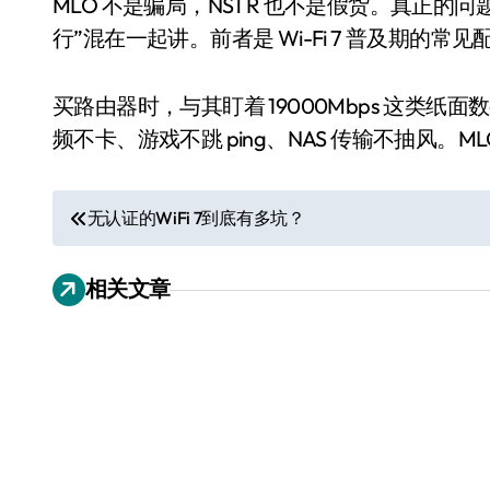
MLO 不是骗局，NSTR 也不是假货。真正的
行”混在一起讲。前者是 Wi-Fi 7 普及期的
买路由器时，与其盯着 19000Mbps 这类
频不卡、游戏不跳 ping、NAS 传输不抽风。
文
无认证的WiFi 7到底有多坑？
章
追觅、石头科技注意：你
们的扫地机已被美国认定
相关文章
导
为“战略武器”
航
7 月 30, 2026