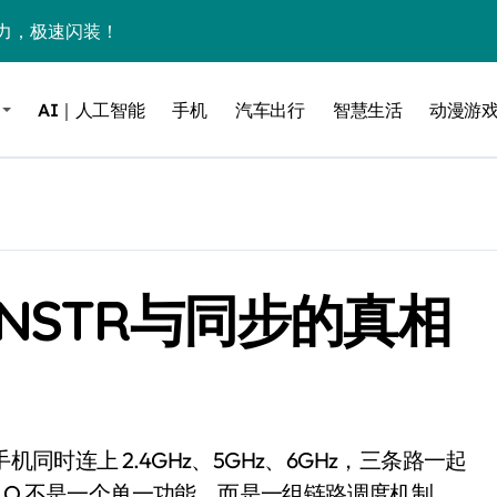
力，极速闪装！
0万台，技术创新驱动多品类增长
AI｜人工智能
手机
汽车出行
智慧生活
动漫游
%！三大利好连夜引爆
个比亚迪——中国车企该醒醒了
风扇怼脸，但最狠的是那个机械音
卖工作室、网络瘫了，微软这次真急了
NSTR与同步的真相
大跃进，但鼠标操控才是真·杀手锏？
继续“垂帘听政”？
17顶配？闪迪这波操作太狠了
储技术给了AI
小鹏的“多事之夏”
LO 不是一个单一功能，而是一组链路调度机制。