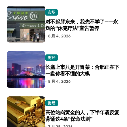
市场
对不起胖东来，我先不学了——永
辉的“休克疗法”宣告暂停
8 月 4 , 2026
财经
长鑫上市只是开胃菜：合肥正在下
一盘你看不懂的大棋
8 月 4 , 2026
财经
高位站岗黄金的人，下半年请反复
背诵这4条“保命法则”
7 月 28 , 2026