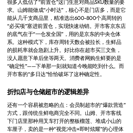
很多人低估了“前置仓”这门生意对商品SKU数量的要
求。山姆能做成“小时达”，核心不是门店多，而是它
能从几千支商品里，精准选出600-800个高周转的
“必买项”塞进前置仓，实现快速动销。开市客京东店
的底气在于“一仓发全国”，用的是京东的中央仓体
系。这种模式下，库存周转天数会被拉长，生鲜品
的损耗率就会急剧上升。好比你在超市买三文鱼，
没人愿意下单后坐等两天。消费者网购生鲜要的是
“确定性”——下单那一刻就知道今晚能吃到什么。而
开市客的“多日达”恰恰破坏了这种确定性。
折扣店与仓储超市的逻辑差异
还有一个容易被忽略的点：会员制超市的“爆款营造”
方式，跟传统生鲜电商完全不同。山姆、开市客线
下门店里那种用叉车打开的整板榴莲、堆成小山的
车厘子，卖的是一种“视觉冲击+即时炫耀”的心理体