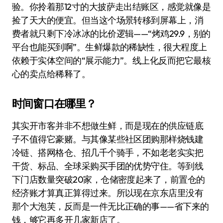
验。你拎着那12寸的大披萨走出结账区，感觉就像是
捡了天大的便宜。但当这个场景转移到屏幕上，消
费者就只剩下冷冰冰的比价逻辑——“烤鸡29.9，别的
平台也能买到啊”。生鲜爆款的稀缺性，很大程度上
依赖于实体空间的“展示能力”。线上化反而把它最核
心的卖点给稀释了。
时间窗口在哪里？
其实开市客并非不想做生鲜，而是现在的供应链底
子不值得它豪赌。与其像某些社区团购那样烧钱建
冷链、搭网格仓、招几千个骑手，不如老老实实把
干货、标品、全球采购买手团的优势守住。等到线
下门店数量突破20家，仓储密度起来了，前置仓的
经济账才算真正算得过来。所以现在京东店里没有
那个大泡芙，反而是一件无比正确的事——省下来的
钱，够它再多开几家新店了。