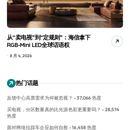
从“卖电视”到“定规则”：海信拿下
追
RGB-Mini LED全球话语权
已
8 月 4, 2026
7
热门话题
反馈中心高票需求为何被忽视？
- 37,066 热度
买电视，分区数量真的比光源色彩更重要吗？
- 28,574
热度
面对网络拉踩车企应如何自救
- 16,458 热度