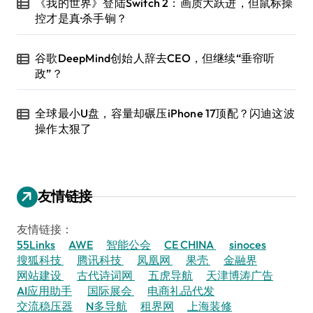
《我的世界》登陆Switch 2：画质大跃进，但鼠标操
控才是真·杀手锏？
谷歌DeepMind创始人辞去CEO，但继续“垂帘听
政”？
全球最小U盘，容量却碾压iPhone 17顶配？闪迪这波
操作太狠了
友情链接
友情链接：
55Links
AWE
智能公会
CE CHINA
sinoces
搜狐科技
腾讯科技
凤凰网
果壳
金融界
网站建设
古代诗词网
五虎导航
天津博涛广告
AI应用助手
国际展会
电商礼品代发
交流稳压器
N多导航
租界网
上海装修