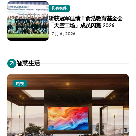
具身智能
斩获冠军佳绩！俞浩教育基金会
「天空工场」成员闪耀 2026
RoboCup 机器人世界杯
7 月 6 , 2026
智慧生活
电视