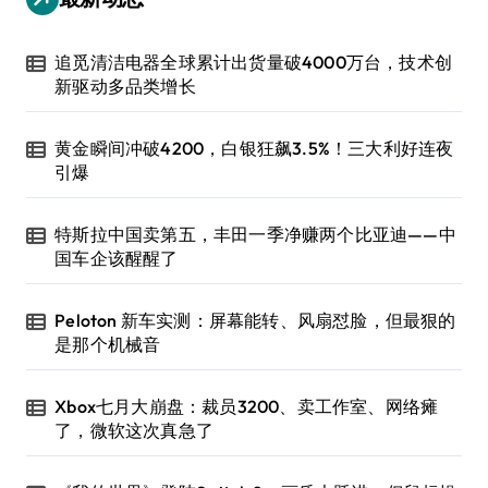
追觅清洁电器全球累计出货量破4000万台，技术创
新驱动多品类增长
黄金瞬间冲破4200，白银狂飙3.5%！三大利好连夜
引爆
特斯拉中国卖第五，丰田一季净赚两个比亚迪——中
国车企该醒醒了
Peloton 新车实测：屏幕能转、风扇怼脸，但最狠的
是那个机械音
Xbox七月大崩盘：裁员3200、卖工作室、网络瘫
了，微软这次真急了