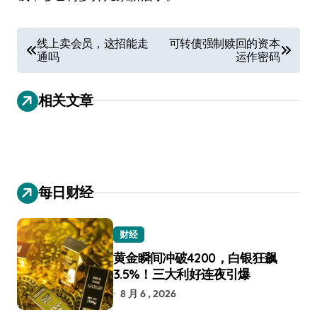
文
线上卖会员，这招能走
可转债强制赎回的资本
通吗
运作密码
章
导
相关文章
航
每日财经
财经
黄金瞬间冲破4200，白银狂飙
3.5%！三大利好连夜引爆
8 月 6 , 2026