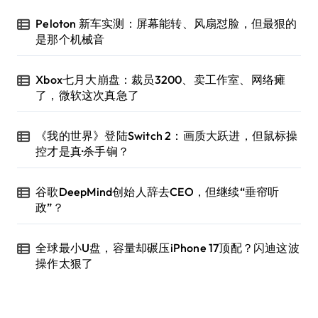
Peloton 新车实测：屏幕能转、风扇怼脸，但最狠的
是那个机械音
Xbox七月大崩盘：裁员3200、卖工作室、网络瘫
了，微软这次真急了
《我的世界》登陆Switch 2：画质大跃进，但鼠标操
控才是真·杀手锏？
谷歌DeepMind创始人辞去CEO，但继续“垂帘听
政”？
全球最小U盘，容量却碾压iPhone 17顶配？闪迪这波
操作太狠了