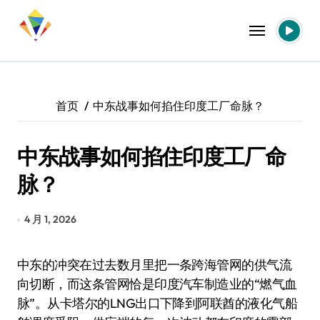
跳
转
到
内
容
首页
中东战事如何掐住印度工厂命脉？
中东战事如何掐住印度工厂命
脉？
4 月 1, 2026
中东的冲突在过去数月里把一条跨海管网的供气流
向切断，而这条管网恰是印度汽车制造业的“燃气血
脉”。从卡塔尔的LNG出口下降到阿联酋的液化气船