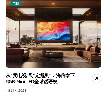
电视
从“卖电视”到“定规则”：海信拿下
追
RGB-Mini LED全球话语权
已
8 月 4, 2026
7