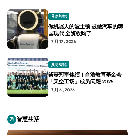
具身智能
做机器人的波士顿 被做汽车的韩
国现代 全资收购了
7 月 17 , 2026
具身智能
斩获冠军佳绩！俞浩教育基金会
「天空工场」成员闪耀 2026
RoboCup 机器人世界杯
7 月 6 , 2026
智慧生活