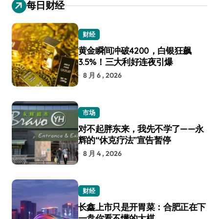
每日财经
财经
黄金瞬间冲破4200，白银狂飙
3.5%！三大利好连夜引爆
8 月 6 , 2026
市场
对不起胖东来，我先不学了——永
辉的“休克疗法”宣告暂停
8 月 4 , 2026
财经
长鑫上市只是开胃菜：合肥正在下
一盘你看不懂的大棋