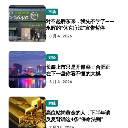
市场
对不起胖东来，我先不学了——
永辉的“休克疗法”宣告暂停
8 月 4 , 2026
财经
长鑫上市只是开胃菜：合肥正
在下一盘你看不懂的大棋
8 月 4 , 2026
财经
高位站岗黄金的人，下半年请
反复背诵这4条“保命法则”
7 月 28 , 2026