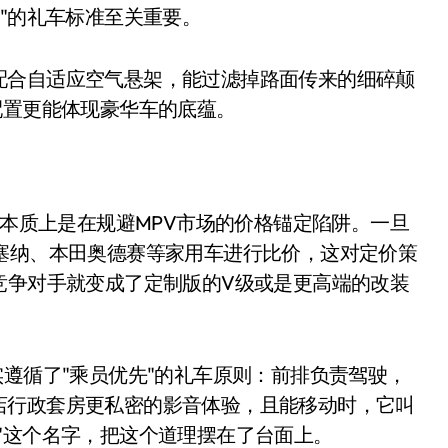
地"的礼车标准至关重要。
配合自适应空气悬架，能过滤掉路面传来的细碎颠
配置更能体现豪华车的底蕴。
，本质上是在规避MPV市场的价格锚定陷阱。一旦
塞纳、本田奥德赛等家用车进行比价，这对定价策
小家电
赛道，竞争对手就变成了定制版的V级或是更高端的改装
实遵循了"乘员优先"的礼车原则：前排负责驾驶，
店行政套房更私密的影音体验，且能移动时，它叫
"这个名字，把这个道理摆在了台面上。