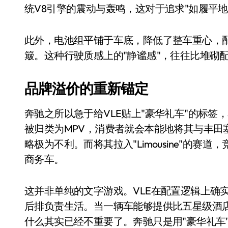
统V8引擎的震动与轰鸣，这对于追求"如履平
此外，电池组平铺于车底，降低了整车重心，
簸。这种行驶质感上的"静谧感"，往往比堆砌
品牌溢价的重新锚定
奔驰之所以急于给VLE贴上"豪华礼车"的标签
被归类为MPV，消费者就会本能地将其与丰田
电视
略极为不利。而将其拉入"Limousine"的
商务车。
这并非单纯的文字游戏。VLE在配置逻辑上确
后排负责生活。当一辆车能够提供比五星级酒
什么其实已经不重要了。奔驰只是用"豪华礼车