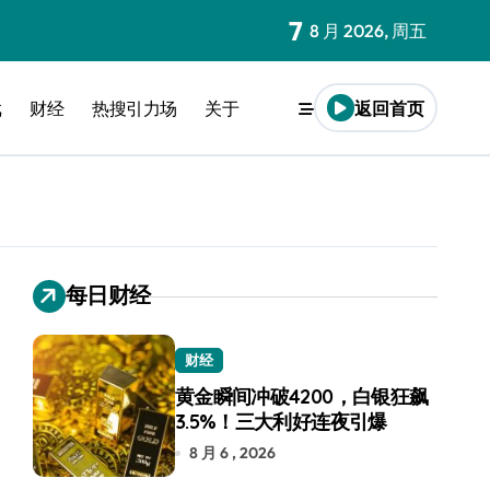
7
8 月 2026, 周五
戏
财经
热搜引力场
关于
返回首页
每日财经
财经
黄金瞬间冲破4200，白银狂飙
3.5%！三大利好连夜引爆
8 月 6 , 2026