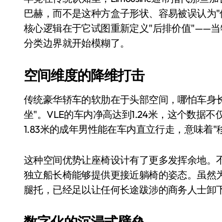
Xbox 25岁生日送壁纸送徽章，就
巴赫，而不是这种方盒子形状、容易被误认为"保
核心逻辑在于它试图重新定义"后排价值"——
别再用汽车USB给MacBook充电了
分类边界就开始模糊了。
花钱买宝马，启动先看蜘蛛侠？”车
Windows 11家庭版和专业版，选
空间维度的降维打击
你的U盘格式对了吗？详解exFAT和N
传统豪华轿车的软肋在于头部空间，哪怕车身长
维修店最怕的“作死”操作：把手机塞
坐"。VLE的车内净高达到1.24米，这个数
1.83米的成年男性能在车内直立行走，意味着
轻到忽略不计 大疆Mini 2S内录实
从“卖电视”到“定规则”：海信拿下RGB-
这种空间优势让座椅设计有了更多发挥余地。不
对不起胖东来，我先不学了——永辉的
独立船长椅能够提供更接近躺椅的姿态。虽然
腿托，已经足以让任何长途跋涉的商务人士卸
国际首次！中国钙钛矿探测器太空“
小米涨价！K90跳上3099，小米17标
数字化的沉浸式壁垒