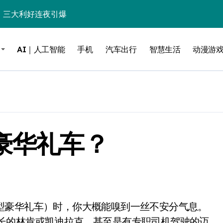
%！三大利好连夜引爆
个比亚迪——中国车企该醒醒了
AI｜人工智能
手机
汽车出行
智慧生活
动漫游
风扇怼脸，但最狠的是那个机械音
卖工作室、网络瘫了，微软这次真急了
大跃进，但鼠标操控才是真·杀手锏？
继续“垂帘听政”？
豪华礼车？
17顶配？闪迪这波操作太狠了
储技术给了AI
小鹏的“多事之夏”
面儿——试驾雷克萨斯ES 500e
200亿的债
那些加长的林肯或凯迪拉克，甚至是有专职司机驾驶的迈