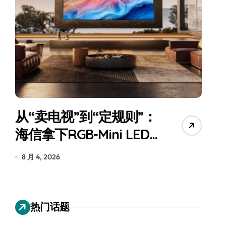
从“卖电视”到“定规则”：
海信拿下RGB-Mini LED
全球话语权
为
8 月 4, 2026
7
热门话题