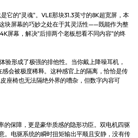
盘你看不懂的大棋
它的"灵魂"。VLE那块31.3英寸的8K超宽屏，本
就做错了
。这块屏幕的巧妙之处在于其灵活性——既能作为整
GBA SP，情怀拉满
的4K屏幕，解决"后排两个老板想看不同内容"的终
盘党也能“以盘换数”了？
避坑+种草
统，这种体验形成了极强的排他性。当你戴上降噪耳机，
Bose却学不会？一文讲透
在感会被极度稀释。这种感官上的隔离，恰恰是传
保姆级教程，有手就会！
真皮座椅也无法隔绝外界的嘈杂，但数字内容可
0万台，技术创新驱动多品类增长
能效率的保障，更是豪华质感的隐形功臣。双电机四驱
深意。电驱系统的瞬时扭矩输出平顺且安静，没有传