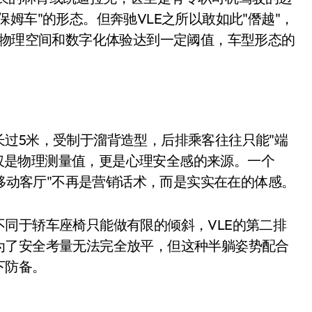
是不送主机，你领不领？
姆车"的形态。但奔驰VLE之所以敢如此"僭越"，
当物理空间和数字化体验达到一定阈值，车型形态的
！老司机教你3招真·快充
主怒了：车内不是广告屏！
错真的会后悔吗？
TFS的终极对决
过5米，受制于溜背造型，后排乘客往往只能"端
冰箱，你中招了吗？
据不仅是物理测量值，更是心理安全感的来源。一个
"移动客厅"不再是营销话术，而是实实在在的体感。
测，值不值得冲？
Mini LED全球话语权
同于轿车座椅只能做有限的倾斜，VLE的第二排
“休克疗法”宣告暂停
为了安全考量无法完全放平，但这种半躺姿势配合
下防备。
开箱”，一边探测射线一边光伏发电
准版逼近4800