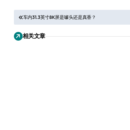
文
车内31.3英寸8K屏是噱头还是真香？
章
相关文章
导
航
从电视一哥到声学霸主，
TCL用一套‘完整体系’砸
开了回音壁的顶级牌桌
7 月 27, 2026