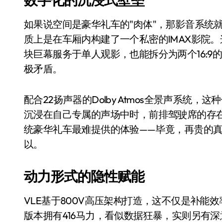
长鑫上市只是开胃菜：合肥正在下一
如果说空间是豪华礼车的"肉体"，那影音系统就是
耳机低音像白开水？90%的人第一步
质上是在车厢内构建了一个私密的IMAX影院
复古玩家狂喜：Anbernic第三次复刻
块巨幕服务于单人观影，也能拆分为两个16:9
Xbox 360 游戏终于要登 PC，光
极矛盾。
AirTag 新版到底香不香？一篇帮你
配合22扬声器的Dolby Atmos全景声系
苹果三星偷偷在用的“无感切换”，索尼
沉浸在自己专属的声场中时，前排驾驶席的存
Apple Watch 表盘还能这么玩？
统豪华礼车最难提供的体验——毕竟，再贵的
以。
追觅清洁电器全球累计出货量破400
动力形式的隐性赋能
VLE基于800V高压架构打造，这不仅是补
版本拥有416马力，看似数据狂暴，实则另有