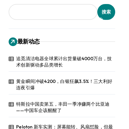
搜索
最新动态
追觅清洁电器全球累计出货量破4000万台，技
术创新驱动多品类增长
黄金瞬间冲破4200，白银狂飙3.5%！三大利好
连夜引爆
特斯拉中国卖第五，丰田一季净赚两个比亚迪
——中国车企该醒醒了
Peloton 新车实测：屏幕能转、风扇怼脸，但最