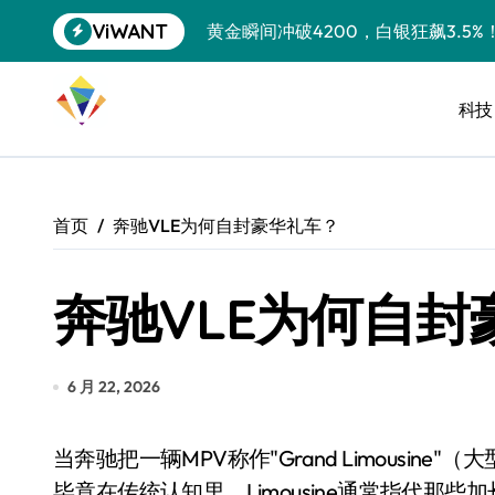
跳
ViWANT
黄金瞬间冲破4200，白银狂飙3.5
转
到
特斯拉中国卖第五，丰田一季净赚两
内
容
科技
Peloton 新车实测：屏幕能转、
Xbox七月大崩盘：裁员3200、
《我的世界》登陆Switch 2：画质
首页
奔驰VLE为何自封豪华礼车？
谷歌DeepMind创始人辞去CEO，但
奔驰VLE为何自封
全球最小U盘，容量却碾压iPhone 
400层堆叠、性能翻倍 三星把最新存
召回X9、合作大众遇冷、高端梦碎：
6 月 22, 2026
比Model 3便宜？不，比Model 3有
当奔驰把一辆MPV称作"Grand Limousine"（大型豪华礼车）时，你大概能嗅到一丝不安分气息。
550亿美金！沙特把EA买了，但背了
毕竟在传统认知里，Limousine通常指代