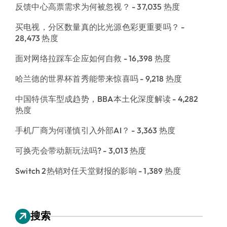
反馈中心高票需求为何被忽视？
- 37,035 热度
买电视，分区数量真的比光源色彩更重要吗？
-
28,473 热度
面对网络拉踩车企应如何自救
- 16,398 热度
哈兰德的世界杯首秀能带来惊喜吗
- 9,218 热度
中国特供车型成趋势，BBA本土化深度解读
- 4,282
热度
手机厂商为何谨慎引入外部AI？
- 3,363 热度
可换壳会带动新玩法吗?
- 3,013 热度
Switch 2热销对任天堂财报的影响
- 1,389 热度
搜索