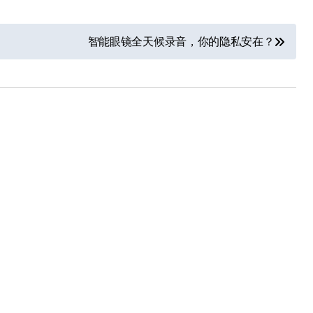
智能眼镜全天候录音，你的隐私安在？
追觅清洁电器全球累计出
货量破4000万台，技术
创新驱动多品类增长
8 月 6, 2026