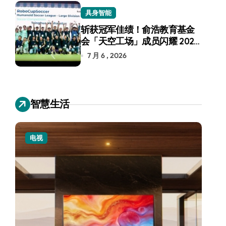
具身智能
斩获冠军佳绩！俞浩教育基金
会「天空工场」成员闪耀 2026
RoboCup 机器人世界杯
7 月 6 , 2026
智慧生活
电视