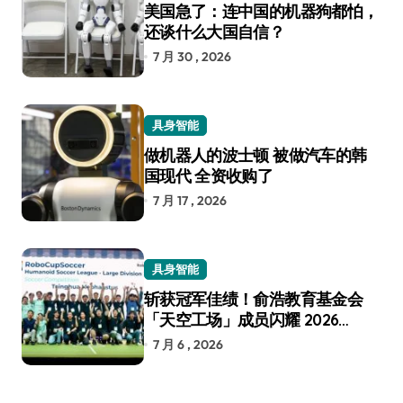
美国急了：连中国的机器狗都怕，
还谈什么大国自信？
7 月 30 , 2026
具身智能
做机器人的波士顿 被做汽车的韩
国现代 全资收购了
7 月 17 , 2026
具身智能
斩获冠军佳绩！俞浩教育基金会
「天空工场」成员闪耀 2026
RoboCup 机器人世界杯
7 月 6 , 2026