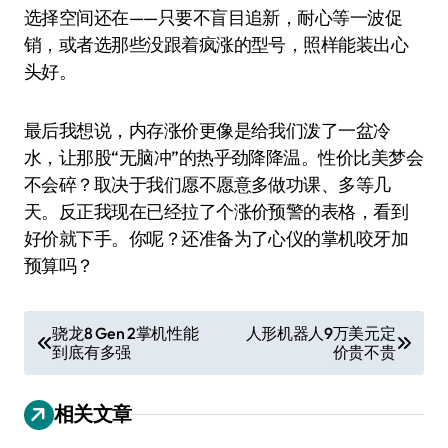
选择空间还在——只要不盲目追新，耐心等一波促
销，或者选那些没跟着疯涨的型号，照样能装出心
头好。
最后我想说，内存涨价更像是给我们泼了一盆冷
水，让那股“无脑冲”的热乎劲降降温。性价比美梦会
不会碎？取决于我们愿不愿意多做功课、多等几
天。反正我现在已经拉了个涨价预警的表格，看到
好价就下手。你呢？还准备为了心仪的掌机咬牙加
预算吗？
文
骁龙8 Gen 2掌机性能
人形机器人9万美元定
到底有多强
价贵不贵
章
导
相关文章
航