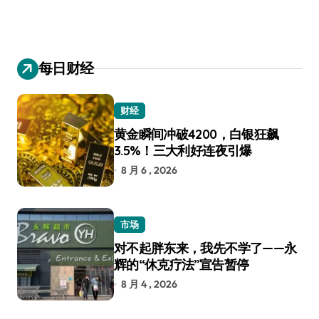
每日财经
财经
黄金瞬间冲破4200，白银狂飙
3.5%！三大利好连夜引爆
8 月 6 , 2026
市场
对不起胖东来，我先不学了——永
辉的“休克疗法”宣告暂停
8 月 4 , 2026