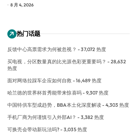
8 月 4, 2026
7
热门话题
反馈中心高票需求为何被忽视？
- 37,072 热度
买电视，分区数量真的比光源色彩更重要吗？
- 28,632
热度
面对网络拉踩车企应如何自救
- 16,489 热度
哈兰德的世界杯首秀能带来惊喜吗
- 9,307 热度
中国特供车型成趋势，BBA本土化深度解读
- 4,303 热度
手机厂商为何谨慎引入外部AI？
- 3,382 热度
可换壳会带动新玩法吗?
- 3,035 热度