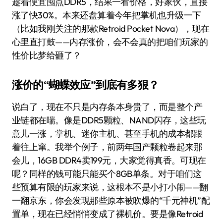
趁着便宜囤点DDR5，结果一看价格，好家伙，直接
涨了快30%。本来还盘算着今年把掌机也升级一下
（比如我刚关注的那款Retroid Pocket Nova），现在
心里直打鼓——内存涨价，会不会真的把咱们玩家的
性价比梦给砸了？
涨价的“蝴蝶效应”到底有多狠？
说白了，现在不只是内存条本身贵了，而是整个产
业链都在喘。像是DDR5颗粒、NAND闪存，这些玩
意儿一涨，掌机、迷你主机、甚至手机的成本都跟
着往上窜。我举个例子，前两年国产颗粒卷起来那
会儿，16GB DDR4卖199元，大家觉得真香。可现在
呢？同样的钱可能只能买个8GB单条。对于咱们这
些预算有限的玩家来说，这根本不是小打小闹——翻
一翻京东，你会发现那些原本被吹爆的“千元神机”配
置单，现在已经悄悄变成了裸机价。要是像Retroid