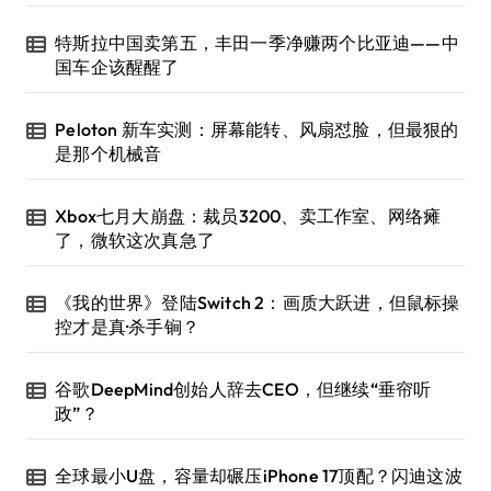
特斯拉中国卖第五，丰田一季净赚两个比亚迪——中
国车企该醒醒了
Peloton 新车实测：屏幕能转、风扇怼脸，但最狠的
是那个机械音
Xbox七月大崩盘：裁员3200、卖工作室、网络瘫
了，微软这次真急了
《我的世界》登陆Switch 2：画质大跃进，但鼠标操
控才是真·杀手锏？
谷歌DeepMind创始人辞去CEO，但继续“垂帘听
政”？
全球最小U盘，容量却碾压iPhone 17顶配？闪迪这波