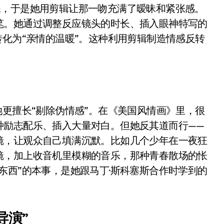
是不送主机，你领不领？
妹，于是她用剪辑让那一吻充满了暧昧和紧张感。
笔。她通过调整反应镜头的时长、插入眼神特写的
！老司机教你3招真·快充
转化为“亲情的温暖”。这种利用剪辑制造情感反转
主怒了：车内不是广告屏！
。
错真的会后悔吗？
TFS的终极对决
冰箱，你中招了吗？
她更擅长“剔除伪情感”。在《美国风情画》里，很
种励志配乐、插入大量对白。但她反其道而行——
颈环”，除了贵还有啥缺点？
镜，让观众自己填满沉默。比如几个少年在一夜狂
镜，加上收音机里模糊的音乐，那种青春散场的怅
东西”的本事，是她跟马丁·斯科塞斯合作时学到的
导演”