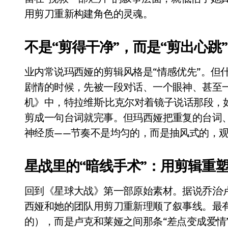
黄金瞬间冲破4200，白银狂飙3.5
用剪刀重新构建角色的灵魂。
特斯拉中国卖第五，丰田一季净赚两
不是“剪得干净”，而是“剪出心跳”
Peloton 新车实测：屏幕能转、
业内常说玛西娅的剪辑风格是“情感优先”。但
Xbox七月大崩盘：裁员3200、
剧情的时候，先被一段对话、一个眼神、甚至
《我的世界》登陆Switch 2：画质
机》中，特拉维斯·比克尔对着镜子说话那段，如果换一个
谷歌DeepMind创始人辞去CEO，但
剪成一句台词就完事。但玛西娅把重复的台词
神经质——节奏不是均匀的，而是抽风式的，
全球最小U盘，容量却碾压iPhone 
400层堆叠、性能翻倍 三星把最新存
星战里的“暗线手术”：用剪辑重
召回X9、合作大众遇冷、高端梦碎：
回到《星球大战》第一部原始素材。据说乔治·
比Model 3便宜？不，比Model 3有
西娅和她的团队用剪刀重新理顺了叙事线。最
550亿美金！沙特把EA买了，但背了
的），而是卢克和莱娅之间那条“差点变成爱情”