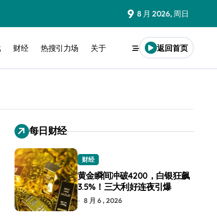
9
8 月 2026, 周日
戏
财经
热搜引力场
关于
返回首页
每日财经
财经
黄金瞬间冲破4200，白银狂飙
3.5%！三大利好连夜引爆
8 月 6 , 2026