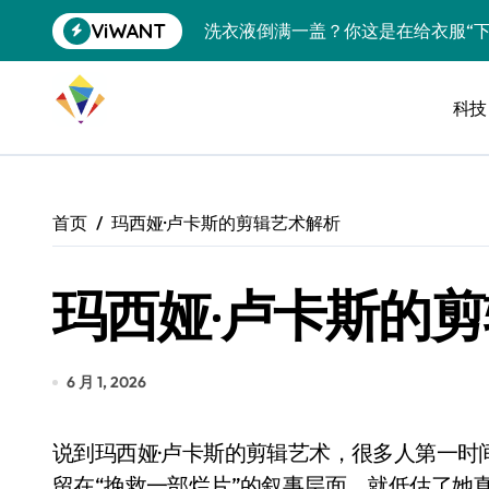
跳
ViWANT
洗衣液倒满一盖？你这是在给衣服“下
转
到
宠物美容吸尘器，是智商税还是真香
内
容
科技
三星QS90H回音壁评测：内置四重
任天堂藏了20年的秘密：GameCu
复古掌机续航攻略：让老游戏机告别“
首页
玛西娅·卢卡斯的剪辑艺术解析
科学仪器都能接？USB-C的隐藏技
玛西娅·卢卡斯的
降噪耳机也搞“青春版”？索尼这招“
SSD涨到肉疼，U盘反而成了性价比
净利润暴跌7.7%，苏泊尔开始靠“擦
6 月 1, 2026
美的空调以旧换新补贴继续，价格给
说到玛西娅·卢卡斯的剪辑艺术，很多人第一时间想到的是“她救了《星球大战》”。但如果你只停
追觅清洁电器全球累计出货量破400
留在“挽救一部烂片”的叙事层面，就低估了她