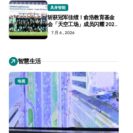
具身智能
斩获冠军佳绩！俞浩教育基金
会「天空工场」成员闪耀 2026
RoboCup 机器人世界杯
7 月 6 , 2026
智慧生活
小家电