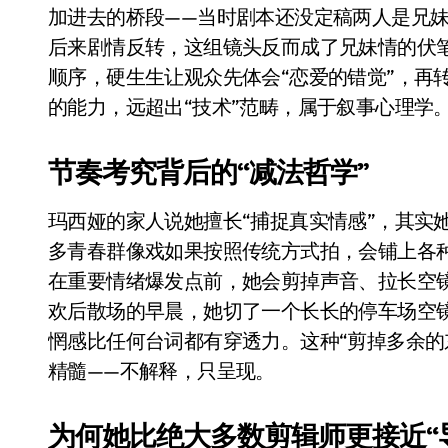
Xbox 25岁生日送壁纸送徽章，就
加进去的桥段——当时剧本还没定稿两人是兄
后来剧情反转，这组镜头反而成了兄妹情的伏
别再用汽车USB给MacBook充电了
顺序，硬生生让观众先体会“恋爱的错觉”，再
花钱买宝马，启动先看蜘蛛侠？”车
的能力，远超出“技术”范畴，属于叙事心理学
Windows 11家庭版和专业版，选
节奏考究背后的“减法哲学”
你的U盘格式对了吗？详解exFAT和N
维修店最怕的“作死”操作：把手机塞
玛西娅的家人说她擅长“捕捉真实情感”，其实
多青春群像戏如果按照传统方式拍，会铺上各
实测索尼黑科技：能降温能加热的“
在重要情绪爆发点前，她会剪掉声音、拉长空
欢后散场的早晨，她切了一个长长的停车场空
惘感比任何台词都有穿透力。这种“剪掉多余的
精髓——不解释，只呈现。
为何她比绝大多数剪辑师更接近“