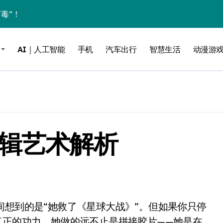
毒”！
？实测告诉你
AI｜人工智能
手机
汽车出行
智慧生活
动漫游
低音，把影院塞进电视柜
be这个接口决定了画质生死
电池杀手”
能，最后一个惊到我
剪辑艺术解析
借尸还魂”，是妙棋还是昏招？
之王？
边”续命了？
力，极速闪装！
0万台，技术创新驱动多品类增长
真正的功力。她做的远不止是拼接胶片——她是在