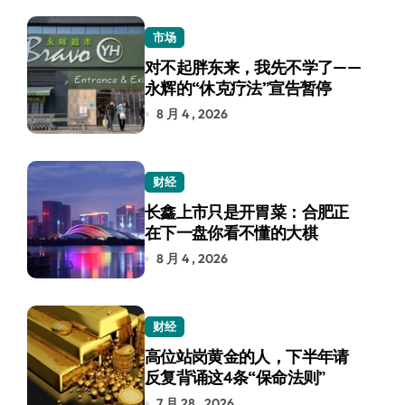
市场
对不起胖东来，我先不学了——
永辉的“休克疗法”宣告暂停
8 月 4 , 2026
财经
长鑫上市只是开胃菜：合肥正
在下一盘你看不懂的大棋
8 月 4 , 2026
财经
高位站岗黄金的人，下半年请
反复背诵这4条“保命法则”
7 月 28 , 2026