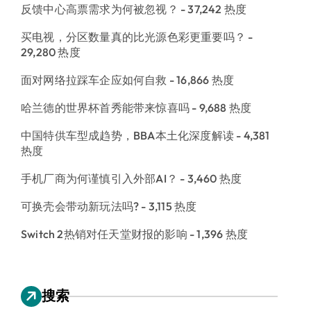
反馈中心高票需求为何被忽视？
- 37,242 热度
买电视，分区数量真的比光源色彩更重要吗？
-
29,280 热度
面对网络拉踩车企应如何自救
- 16,866 热度
哈兰德的世界杯首秀能带来惊喜吗
- 9,688 热度
中国特供车型成趋势，BBA本土化深度解读
- 4,381
热度
手机厂商为何谨慎引入外部AI？
- 3,460 热度
可换壳会带动新玩法吗?
- 3,115 热度
Switch 2热销对任天堂财报的影响
- 1,396 热度
搜索