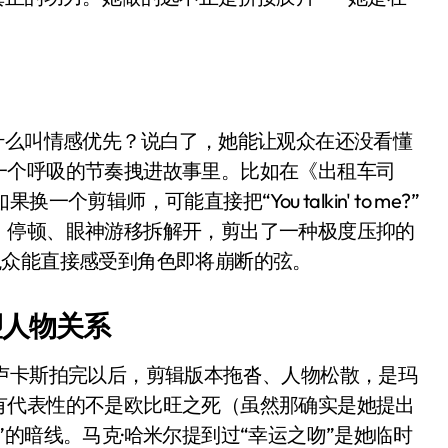
%！三大利好连夜引爆
个比亚迪——中国车企该醒醒了
风扇怼脸，但最狠的是那个机械音
什么叫情感优先？说白了，她能让观众在还没看懂
卖工作室、网络瘫了，微软这次真急了
一个呼吸的节奏拽进故事里。比如在《出租车司
大跃进，但鼠标操控才是真·杀手锏？
剪辑师，可能直接把“You talkin' to me?”
继续“垂帘听政”？
、停顿、眼神游移拆解开，剪出了一种极度压抑的
观众能直接感受到角色即将崩断的弦。
17顶配？闪迪这波操作太狠了
储技术给了AI
塑人物关系
小鹏的“多事之夏”
卢卡斯拍完以后，剪辑版本拖沓、人物松散，是玛
面儿——试驾雷克萨斯ES 500e
有代表性的不是欧比旺之死（虽然那确实是她提出
200亿的债
的暗线。马克·哈米尔提到过“幸运之吻”是她临时