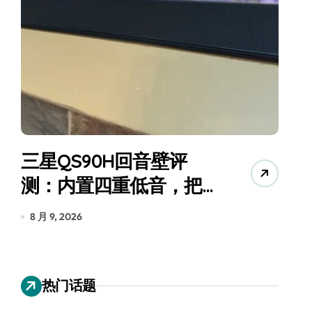
净利润暴跌7.7%，苏泊尔
开始靠“擦边”续命了？
8 月 7, 2026
热门话题