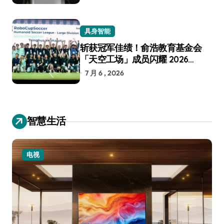
具身智能
斩获冠军佳绩！俞浩教育基金会
「天空工场」成员闪耀 2026
RoboCup 机器人世界杯
7 月 6 , 2026
智慧生活
电视