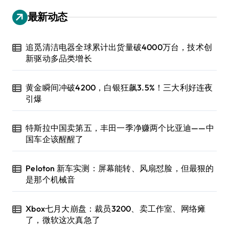
最新动态
追觅清洁电器全球累计出货量破4000万台，技术创
新驱动多品类增长
黄金瞬间冲破4200，白银狂飙3.5%！三大利好连夜
引爆
特斯拉中国卖第五，丰田一季净赚两个比亚迪——中
国车企该醒醒了
Peloton 新车实测：屏幕能转、风扇怼脸，但最狠的
是那个机械音
Xbox七月大崩盘：裁员3200、卖工作室、网络瘫
了，微软这次真急了