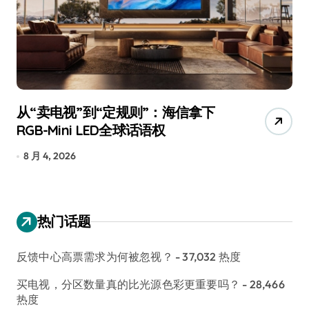
从“卖电视”到“定规则”：海信拿下
追
RGB-Mini LED全球话语权
已
8 月 4, 2026
7
热门话题
反馈中心高票需求为何被忽视？
- 37,032 热度
买电视，分区数量真的比光源色彩更重要吗？
- 28,466
热度