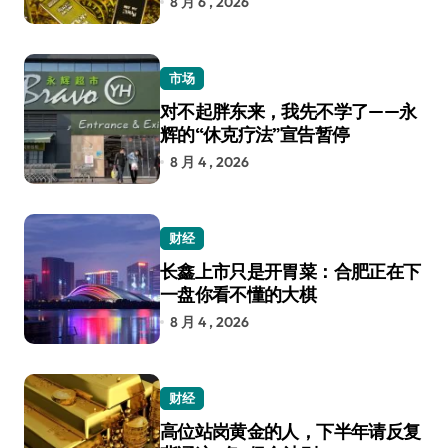
8 月 6 , 2026
市场
对不起胖东来，我先不学了——永
辉的“休克疗法”宣告暂停
8 月 4 , 2026
财经
长鑫上市只是开胃菜：合肥正在下
一盘你看不懂的大棋
8 月 4 , 2026
财经
高位站岗黄金的人，下半年请反复