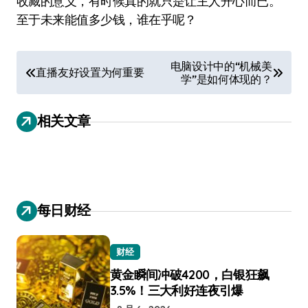
收藏的意义，有时候真的就只是让主人开心而已。
至于未来能值多少钱，谁在乎呢？
文
电脑设计中的“机械美
直播友好设置为何重要
学”是如何体现的？
章
导
相关文章
航
每日财经
财经
黄金瞬间冲破4200，白银狂飙
3.5%！三大利好连夜引爆