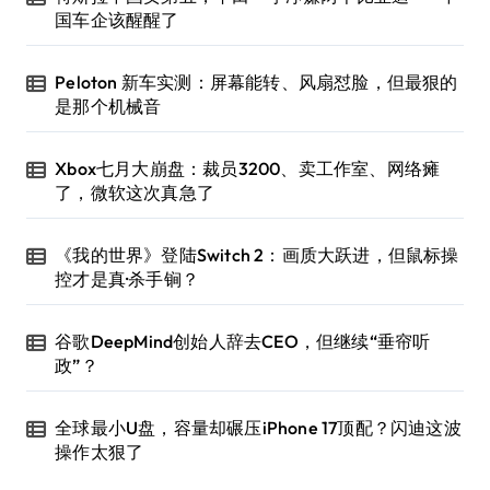
国车企该醒醒了
Peloton 新车实测：屏幕能转、风扇怼脸，但最狠的
是那个机械音
Xbox七月大崩盘：裁员3200、卖工作室、网络瘫
了，微软这次真急了
《我的世界》登陆Switch 2：画质大跃进，但鼠标操
控才是真·杀手锏？
谷歌DeepMind创始人辞去CEO，但继续“垂帘听
政”？
全球最小U盘，容量却碾压iPhone 17顶配？闪迪这波
操作太狠了