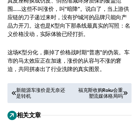
真皮座椅换成仿皮、悄然缩减终身质保的覆盖范
围……这些不叫涨价，叫“暗降”。说白了，当上游供
应链的刀子递过来时，没有护城河的品牌只能向产
品力开刀。这也是K型向下那条线最真实的写照：名
义价格没动，实际体验已经打折。
这场K型分化，撕掉了价格战时期“普惠”的伪装。车
市的马太效应正在加速，涨价的从容与不涨的窘
迫，共同拼凑出了行业洗牌的真实图景。
文
新能源车涨价是无奈还
福克斯收购Roku会重
是转机
塑流媒体格局吗
章
导
相关文章
航