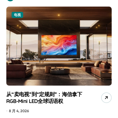
电视
从“卖电视”到“定规则”：海信拿下
追
RGB-Mini LED全球话语权
已
8 月 4, 2026
7