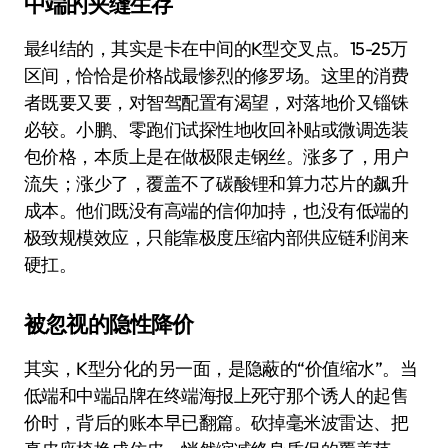
中端的夹缝生存
最纠结的，其实是卡在中间的K型交叉点。15-25万
区间，恰恰是价格战最惨烈的修罗场。这里的消费
者既要又要，对智驾配置有渴望，对落地价又锱铢
必较。小鹏、零跑们试探性地收回补贴或微调选装
包价格，本质上是在做极限走钢丝。涨多了，用户
流失；涨少了，覆盖不了碳酸锂和算力芯片的飙升
成本。他们既没有高端的信仰加持，也没有低端的
极致规模效应，只能靠极度压缩内部供应链利润来
硬扛。
被忽视的隐性降价
其实，K型分化的另一面，是隐蔽的“价值缩水”。当
低端和中端品牌在终端海报上死守那个诱人的起售
价时，背后的账本早已翻篇。砍掉毫米波雷达、把