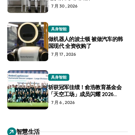
7 月 30 , 2026
具身智能
做机器人的波士顿 被做汽车的韩
国现代 全资收购了
7 月 17 , 2026
具身智能
斩获冠军佳绩！俞浩教育基金会
「天空工场」成员闪耀 2026
RoboCup 机器人世界杯
7 月 6 , 2026
智慧生活