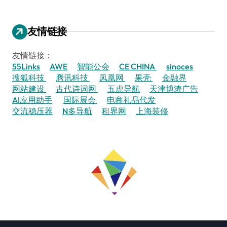
友情链接
友情链接：
55Links
AWE
智能公会
CE CHINA
sinoces
搜狐科技
腾讯科技
凤凰网
果壳
金融界
网站建设
古代诗词网
五虎导航
天津博涛广告
AI应用助手
国际展会
电商礼品代发
交流稳压器
N多导航
租界网
上海装修