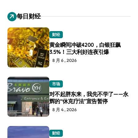
每日财经
财经
黄金瞬间冲破4200，白银狂飙
3.5%！三大利好连夜引爆
8 月 6 , 2026
市场
对不起胖东来，我先不学了——永
辉的“休克疗法”宣告暂停
8 月 4 , 2026
财经