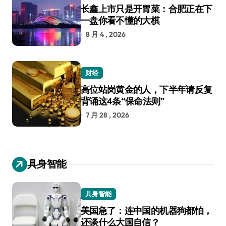
长鑫上市只是开胃菜：合肥正在下
一盘你看不懂的大棋
8 月 4 , 2026
财经
高位站岗黄金的人，下半年请反复
背诵这4条“保命法则”
7 月 28 , 2026
具身智能
具身智能
美国急了：连中国的机器狗都怕，
还谈什么大国自信？