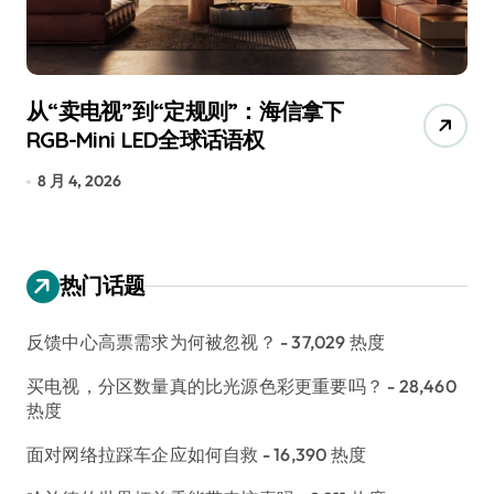
从“卖电视”到“定规则”：海信拿下
追
RGB-Mini LED全球话语权
已
8 月 4, 2026
7
热门话题
反馈中心高票需求为何被忽视？
- 37,029 热度
买电视，分区数量真的比光源色彩更重要吗？
- 28,460
热度
面对网络拉踩车企应如何自救
- 16,390 热度