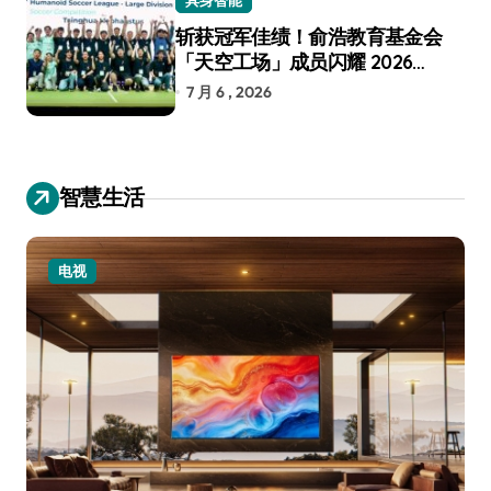
具身智能
斩获冠军佳绩！俞浩教育基金会
「天空工场」成员闪耀 2026
RoboCup 机器人世界杯
7 月 6 , 2026
智慧生活
电视