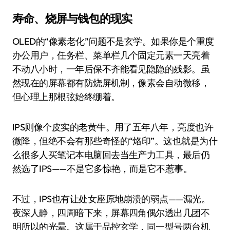
寿命、烧屏与钱包的现实
OLED的“像素老化”问题不是玄学。如果你是个重度
办公用户，任务栏、菜单栏几个固定元素一天亮着
不动八小时，一年后保不齐能看见隐隐的残影。虽
然现在的屏幕都有防烧屏机制，像素会自动微移，
但心理上那根弦始终绷着。
IPS则像个皮实的老黄牛。用了五年八年，亮度也许
微降，但绝不会有那些奇怪的“烙印”。这也就是为什
么很多人买笔记本电脑回去当生产力工具，最后仍
然选了IPS——不是它多惊艳，而是它不惹事。
不过，IPS也有让处女座原地崩溃的弱点——漏光。
夜深人静，四周暗下来，屏幕四角偶尔透出几团不
明所以的光晕。这属于品控玄学，同一型号两台机