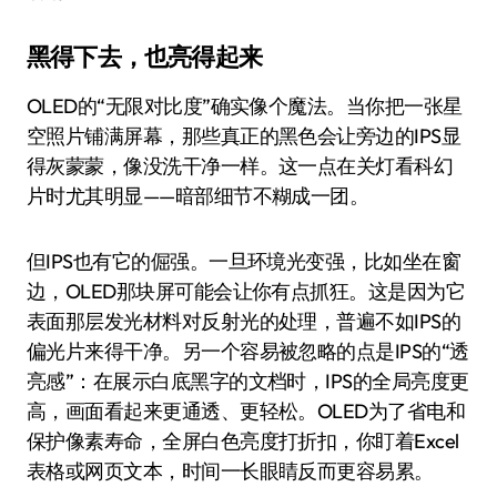
黑得下去，也亮得起来
OLED的“无限对比度”确实像个魔法。当你把一张星
空照片铺满屏幕，那些真正的黑色会让旁边的IPS显
得灰蒙蒙，像没洗干净一样。这一点在关灯看科幻
片时尤其明显——暗部细节不糊成一团。
但IPS也有它的倔强。一旦环境光变强，比如坐在窗
边，OLED那块屏可能会让你有点抓狂。这是因为它
表面那层发光材料对反射光的处理，普遍不如IPS的
偏光片来得干净。另一个容易被忽略的点是IPS的“透
亮感”：在展示白底黑字的文档时，IPS的全局亮度更
高，画面看起来更通透、更轻松。OLED为了省电和
保护像素寿命，全屏白色亮度打折扣，你盯着Excel
表格或网页文本，时间一长眼睛反而更容易累。