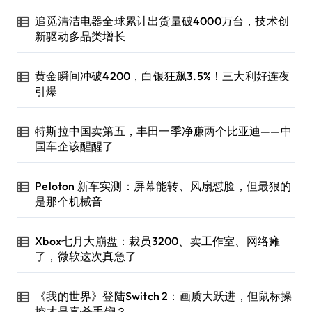
追觅清洁电器全球累计出货量破4000万台，技术创
新驱动多品类增长
黄金瞬间冲破4200，白银狂飙3.5%！三大利好连夜
引爆
特斯拉中国卖第五，丰田一季净赚两个比亚迪——中
国车企该醒醒了
Peloton 新车实测：屏幕能转、风扇怼脸，但最狠的
是那个机械音
Xbox七月大崩盘：裁员3200、卖工作室、网络瘫
了，微软这次真急了
《我的世界》登陆Switch 2：画质大跃进，但鼠标操
控才是真·杀手锏？