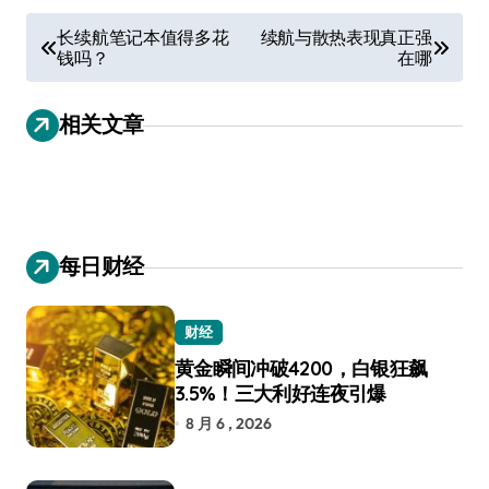
文
长续航笔记本值得多花
续航与散热表现真正强
钱吗？
在哪
章
导
相关文章
航
每日财经
财经
黄金瞬间冲破4200，白银狂飙
3.5%！三大利好连夜引爆
8 月 6 , 2026