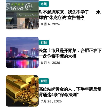
市场
对不起胖东来，我先不学了——永
辉的“休克疗法”宣告暂停
8 月 4 , 2026
财经
长鑫上市只是开胃菜：合肥正在下
一盘你看不懂的大棋
8 月 4 , 2026
财经
高位站岗黄金的人，下半年请反复
背诵这4条“保命法则”
7 月 28 , 2026