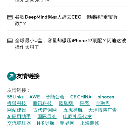
谷歌DeepMind创始人辞去CEO，但继续“垂帘听
政”？
全球最小U盘，容量却碾压iPhone 17顶配？闪迪这波
操作太狠了
友情链接
友情链接：
55Links
AWE
智能公会
CE CHINA
sinoces
搜狐科技
腾讯科技
凤凰网
果壳
金融界
网站建设
古代诗词网
五虎导航
天津博涛广告
AI应用助手
国际展会
电商礼品代发
交流稳压器
N多导航
租界网
上海装修