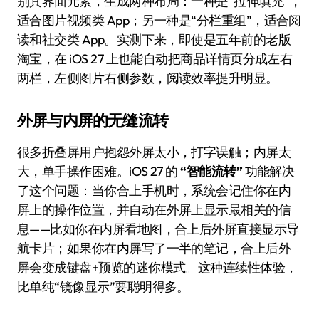
别其界面元素，生成两种布局：一种是“拉伸填充”，
适合图片视频类 App；另一种是“分栏重组”，适合阅
读和社交类 App。实测下来，即使是五年前的老版
淘宝，在 iOS 27 上也能自动把商品详情页分成左右
两栏，左侧图片右侧参数，阅读效率提升明显。
外屏与内屏的无缝流转
很多折叠屏用户抱怨外屏太小，打字误触；内屏太
大，单手操作困难。iOS 27 的
“智能流转”
功能解决
了这个问题：当你合上手机时，系统会记住你在内
屏上的操作位置，并自动在外屏上显示最相关的信
息——比如你在内屏看地图，合上后外屏直接显示导
航卡片；如果你在内屏写了一半的笔记，合上后外
屏会变成键盘+预览的迷你模式。这种连续性体验，
比单纯“镜像显示”要聪明得多。