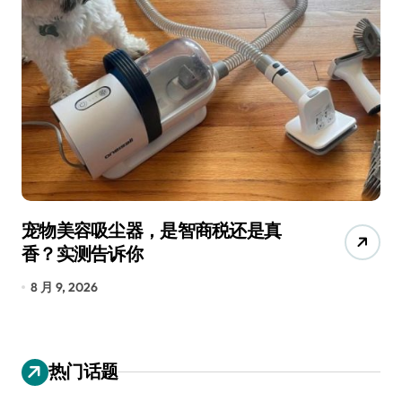
宠物美容吸尘器，是智商税还是真
三
香？实测告诉你
低
8 月 9, 2026
8
热门话题