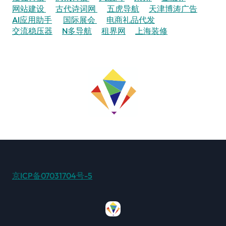
网站建设
古代诗词网
五虎导航
天津博涛广告
AI应用助手
国际展会
电商礼品代发
交流稳压器
N多导航
租界网
上海装修
京ICP备07031704号-5