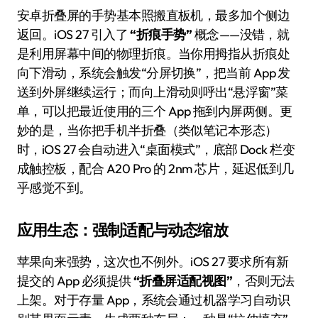
安卓折叠屏的手势基本照搬直板机，最多加个侧边
返回。iOS 27 引入了
“折痕手势”
概念——没错，就
是利用屏幕中间的物理折痕。当你用拇指从折痕处
向下滑动，系统会触发“分屏切换”，把当前 App 发
送到外屏继续运行；而向上滑动则呼出“悬浮窗”菜
单，可以把最近使用的三个 App 拖到内屏两侧。更
妙的是，当你把手机半折叠（类似笔记本形态）
时，iOS 27 会自动进入“桌面模式”，底部 Dock 栏变
成触控板，配合 A20 Pro 的 2nm 芯片，延迟低到几
乎感觉不到。
应用生态：强制适配与动态缩放
苹果向来强势，这次也不例外。iOS 27 要求所有新
提交的 App 必须提供
“折叠屏适配视图”
，否则无法
上架。对于存量 App，系统会通过机器学习自动识