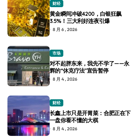
财经
黄金瞬间冲破4200，白银狂飙
3.5%！三大利好连夜引爆
8 月 6 , 2026
市场
对不起胖东来，我先不学了——永
辉的“休克疗法”宣告暂停
8 月 4 , 2026
财经
长鑫上市只是开胃菜：合肥正在下
一盘你看不懂的大棋
8 月 4 , 2026