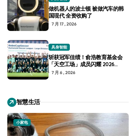
做机器人的波士顿 被做汽车的韩
国现代 全资收购了
7 月 17 , 2026
具身智能
斩获冠军佳绩！俞浩教育基金会
「天空工场」成员闪耀 2026
RoboCup 机器人世界杯
7 月 6 , 2026
智慧生活
小家电