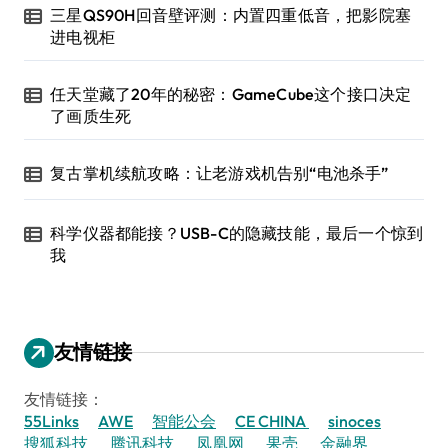
三星QS90H回音壁评测：内置四重低音，把影院塞
进电视柜
任天堂藏了20年的秘密：GameCube这个接口决定
了画质生死
复古掌机续航攻略：让老游戏机告别“电池杀手”
科学仪器都能接？USB-C的隐藏技能，最后一个惊到
我
友情链接
友情链接：
55Links
AWE
智能公会
CE CHINA
sinoces
搜狐科技
腾讯科技
凤凰网
果壳
金融界