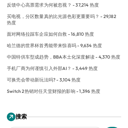
反馈中心高票需求为何被忽视？
- 37,214 热度
买电视，分区数量真的比光源色彩更重要吗？
- 29,182
热度
面对网络拉踩车企应如何自救
- 16,810 热度
哈兰德的世界杯首秀能带来惊喜吗
- 9,634 热度
中国特供车型成趋势，BBA本土化深度解读
- 4,370 热度
手机厂商为何谨慎引入外部AI？
- 3,449 热度
可换壳会带动新玩法吗?
- 3,104 热度
Switch 2热销对任天堂财报的影响
- 1,396 热度
搜索