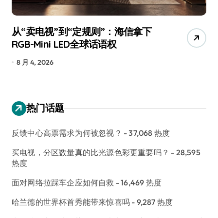
从“卖电视”到“定规则”：海信拿下
追
RGB-Mini LED全球话语权
已
8 月 4, 2026
7
热门话题
反馈中心高票需求为何被忽视？
- 37,068 热度
买电视，分区数量真的比光源色彩更重要吗？
- 28,595
热度
面对网络拉踩车企应如何自救
- 16,469 热度
哈兰德的世界杯首秀能带来惊喜吗
- 9,287 热度