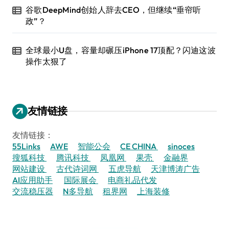
谷歌DeepMind创始人辞去CEO，但继续“垂帘听
政”？
全球最小U盘，容量却碾压iPhone 17顶配？闪迪这波
操作太狠了
友情链接
友情链接：
55Links
AWE
智能公会
CE CHINA
sinoces
搜狐科技
腾讯科技
凤凰网
果壳
金融界
网站建设
古代诗词网
五虎导航
天津博涛广告
AI应用助手
国际展会
电商礼品代发
交流稳压器
N多导航
租界网
上海装修