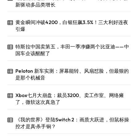
新驱动多品类增长
黄金瞬间冲破4200，白银狂飙3.5%！三大利好连夜
引爆
特斯拉中国卖第五，丰田一季净赚两个比亚迪——中
国车企该醒醒了
Peloton 新车实测：屏幕能转、风扇怼脸，但最狠的
是那个机械音
Xbox七月大崩盘：裁员3200、卖工作室、网络瘫
了，微软这次真急了
《我的世界》登陆Switch 2：画质大跃进，但鼠标操
控才是真·杀手锏？