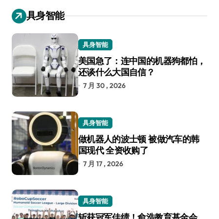
具身智能
具身智能
美国急了：连中国的机器狗都怕，
还谈什么大国自信？
7 月 30 , 2026
具身智能
做机器人的波士顿 被做汽车的韩
国现代 全资收购了
7 月 17 , 2026
具身智能
斩获冠军佳绩！俞浩教育基金会