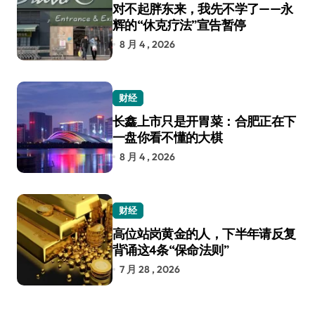
对不起胖东来，我先不学了——永
辉的“休克疗法”宣告暂停
8 月 4 , 2026
财经
长鑫上市只是开胃菜：合肥正在下
一盘你看不懂的大棋
8 月 4 , 2026
财经
高位站岗黄金的人，下半年请反复
背诵这4条“保命法则”
7 月 28 , 2026