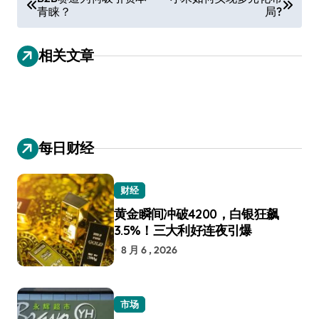
青睐？
局?
章
导
相关文章
航
每日财经
财经
黄金瞬间冲破4200，白银狂飙
3.5%！三大利好连夜引爆
8 月 6 , 2026
市场