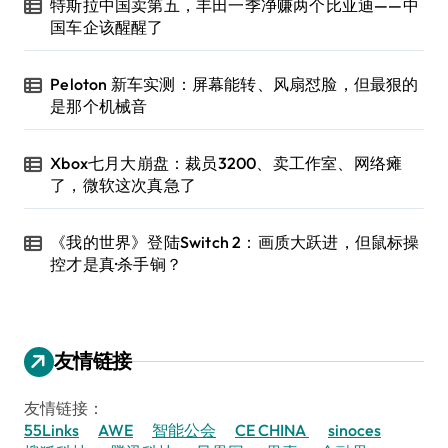
特斯拉中国卖第五，丰田一季净赚两个比亚迪——中
国车企该醒醒了
Peloton 新车实测：屏幕能转、风扇怼脸，但最狠的
是那个机械音
Xbox七月大崩盘：裁员3200、卖工作室、网络瘫
了，微软这次真急了
《我的世界》登陆Switch 2：画质大跃进，但鼠标操
控才是真·杀手锏？
友情链接
友情链接：
55Links
AWE
智能公会
CE CHINA
sinoces