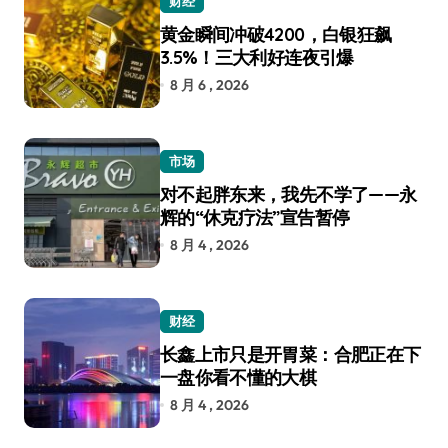
财经
黄金瞬间冲破4200，白银狂飙
3.5%！三大利好连夜引爆
8 月 6 , 2026
市场
对不起胖东来，我先不学了——永
辉的“休克疗法”宣告暂停
8 月 4 , 2026
财经
长鑫上市只是开胃菜：合肥正在下
一盘你看不懂的大棋
8 月 4 , 2026