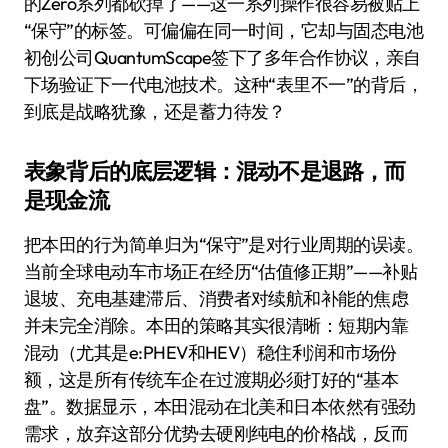
的Zero系列都砍掉了——这一系列操作很容易被贴上
“保守”的标签。可偏偏在同一时间，它却与固态电池
初创公司QuantumScape签下了多年合作协议，亲自
下场验证下一代电池技术。这种“表里不一”的背后，
到底是战略犹豫，还是蓄力待发？
表象背后的底层逻辑：混动不是退路，而
是现金流
把本田的行为简单归为“保守”是对行业周期的误读。
当前全球电动车市场正在经历“估值修正期”——补贴
退坡、充电基建滞后、消费者对续航和补能的焦虑
并未完全消除。本田的策略其实很清晰：短期内靠
混动（尤其是e:PHEV和HEV）稳住利润和市场份
额，这是所有传统车企在过渡期必须打好的“基本
盘”。数据显示，本田混动在北美和日本依然有强劲
需求，放弃这部分优势去硬刚纯电的价格战，反而