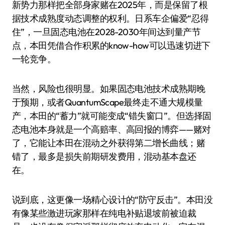
新势力那样把全部身家赌在2025年，而是保留了根
据技术成熟度动态调整的权利。日系车企偏爱“忍得
住”，一旦固态电池在2028-2030年间达到量产节
点，本田凭借合作积累的know-how可以迅速切进下
一轮竞争。
当然，风险也很明显。如果固态电池技术成熟期晚
于预期，或者QuantumScape最终走不通大规模量
产，本田的“蓄力”就可能变成“错失窗口”。但选择固
态电池本身就是一个高赔率、高回报的博弈——赌对
了，它能让本田在混动之外获得第二增长曲线；赌
错了，最多是损失前期研发费用，混动基本盘还
在。
说到底，这更像一场精心设计的“防守反击”。本田没
有像某些激进玩家那样在纯电补贴退坡前被迫裁