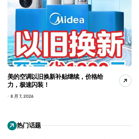
美的空调以旧换新补贴继续，价格给
追
力，极速闪装！
4
长
8 月 7, 2026
8
热门话题