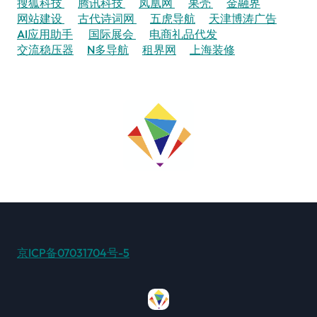
搜狐科技
腾讯科技
凤凰网
果壳
金融界
网站建设
古代诗词网
五虎导航
天津博涛广告
AI应用助手
国际展会
电商礼品代发
交流稳压器
N多导航
租界网
上海装修
京ICP备07031704号-5