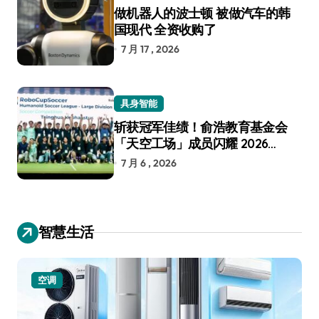
做机器人的波士顿 被做汽车的韩
国现代 全资收购了
7 月 17 , 2026
具身智能
斩获冠军佳绩！俞浩教育基金会
「天空工场」成员闪耀 2026
RoboCup 机器人世界杯
7 月 6 , 2026
智慧生活
空调