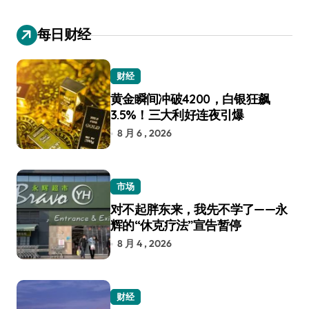
每日财经
财经
黄金瞬间冲破4200，白银狂飙
3.5%！三大利好连夜引爆
8 月 6 , 2026
市场
对不起胖东来，我先不学了——永
辉的“休克疗法”宣告暂停
8 月 4 , 2026
财经