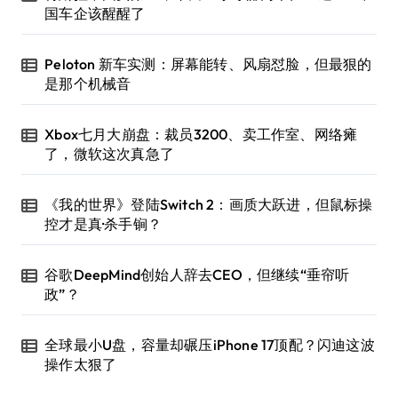
国车企该醒醒了
Peloton 新车实测：屏幕能转、风扇怼脸，但最狠的
是那个机械音
Xbox七月大崩盘：裁员3200、卖工作室、网络瘫
了，微软这次真急了
《我的世界》登陆Switch 2：画质大跃进，但鼠标操
控才是真·杀手锏？
谷歌DeepMind创始人辞去CEO，但继续“垂帘听
政”？
全球最小U盘，容量却碾压iPhone 17顶配？闪迪这波
操作太狠了