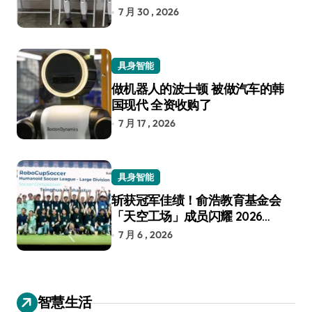
7 月 30 , 2026
具身智能
做机器人的波士顿 被做汽车的韩
国现代 全资收购了
7 月 17 , 2026
具身智能
斩获冠军佳绩！俞浩教育基金会
「天空工场」成员闪耀 2026
RoboCup 机器人世界杯
7 月 6 , 2026
智慧生活