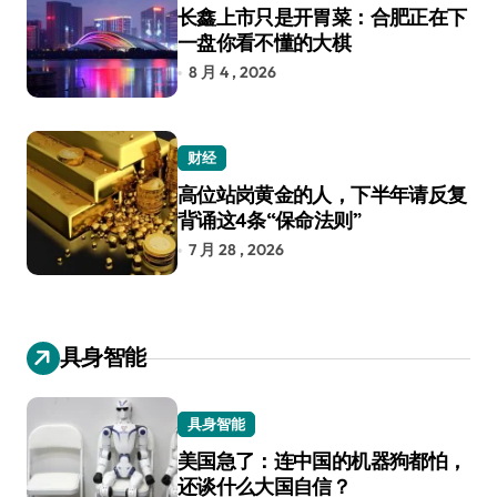
长鑫上市只是开胃菜：合肥正在下
一盘你看不懂的大棋
8 月 4 , 2026
财经
高位站岗黄金的人，下半年请反复
背诵这4条“保命法则”
7 月 28 , 2026
具身智能
具身智能
美国急了：连中国的机器狗都怕，
还谈什么大国自信？