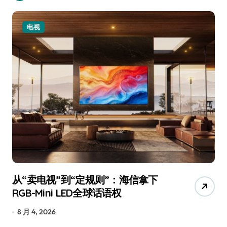
电视
从“卖电视”到“定规则”：海信拿下
追
RGB-Mini LED全球话语权
已
8 月 4, 2026
7