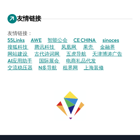
友情链接
友情链接：
55Links
AWE
智能公会
CE CHINA
sinoces
搜狐科技
腾讯科技
凤凰网
果壳
金融界
网站建设
古代诗词网
五虎导航
天津博涛广告
AI应用助手
国际展会
电商礼品代发
交流稳压器
N多导航
租界网
上海装修