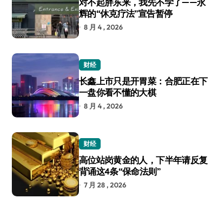
对不起胖东来，我先不学了——永
辉的“休克疗法”宣告暂停
8 月 4 , 2026
财经
长鑫上市只是开胃菜：合肥正在下
一盘你看不懂的大棋
8 月 4 , 2026
财经
高位站岗黄金的人，下半年请反复
背诵这4条“保命法则”
7 月 28 , 2026