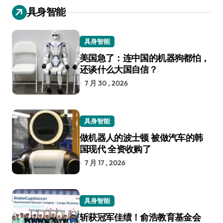
具身智能
具身智能
美国急了：连中国的机器狗都怕，
还谈什么大国自信？
7 月 30 , 2026
具身智能
做机器人的波士顿 被做汽车的韩
国现代 全资收购了
7 月 17 , 2026
具身智能
斩获冠军佳绩！俞浩教育基金会