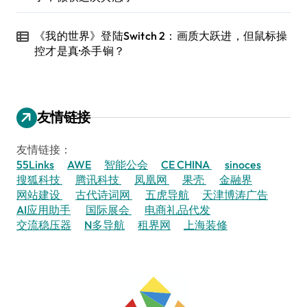
《我的世界》登陆Switch 2：画质大跃进，但鼠标操
控才是真·杀手锏？
友情链接
友情链接：
55Links
AWE
智能公会
CE CHINA
sinoces
搜狐科技
腾讯科技
凤凰网
果壳
金融界
网站建设
古代诗词网
五虎导航
天津博涛广告
AI应用助手
国际展会
电商礼品代发
交流稳压器
N多导航
租界网
上海装修