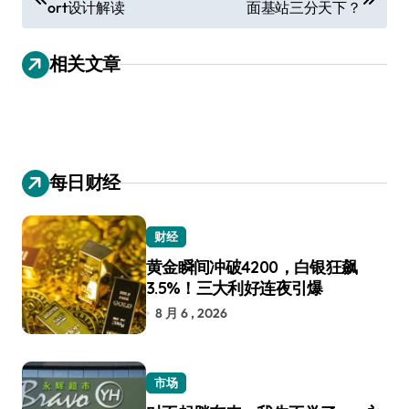
ort设计解读
面基站三分天下？
章
导
相关文章
航
每日财经
财经
黄金瞬间冲破4200，白银狂飙
3.5%！三大利好连夜引爆
8 月 6 , 2026
市场