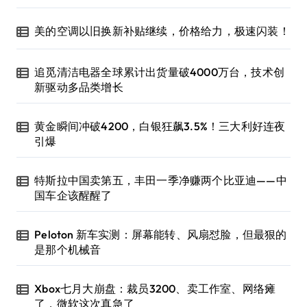
美的空调以旧换新补贴继续，价格给力，极速闪装！
追觅清洁电器全球累计出货量破4000万台，技术创
新驱动多品类增长
黄金瞬间冲破4200，白银狂飙3.5%！三大利好连夜
引爆
特斯拉中国卖第五，丰田一季净赚两个比亚迪——中
国车企该醒醒了
Peloton 新车实测：屏幕能转、风扇怼脸，但最狠的
是那个机械音
Xbox七月大崩盘：裁员3200、卖工作室、网络瘫
了，微软这次真急了