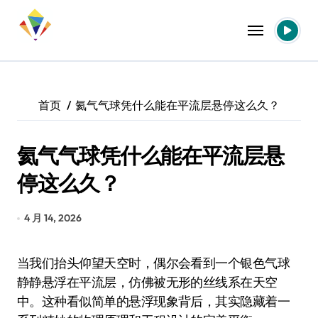
跳
转
到
内
容
首页
氦气气球凭什么能在平流层悬停这么久？
氦气气球凭什么能在平流层悬
停这么久？
4 月 14, 2026
当我们抬头仰望天空时，偶尔会看到一个银色气球
静静悬浮在平流层，仿佛被无形的丝线系在天空
中。这种看似简单的悬浮现象背后，其实隐藏着一