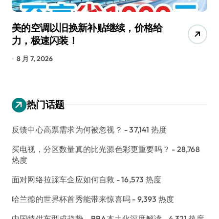
美的空调以旧换新补贴继续，价格给
追
力，极速闪装！
4
长
8 月 7, 2026
8
热门话题
反馈中心高票需求为何被忽视？
- 37,141 热度
买电视，分区数量真的比光源色彩更重要吗？
- 28,768
热度
面对网络拉踩车企应如何自救
- 16,573 热度
哈兰德的世界杯首秀能带来惊喜吗
- 9,393 热度
中国特供车型成趋势，BBA本土化深度解读
- 4,321 热度