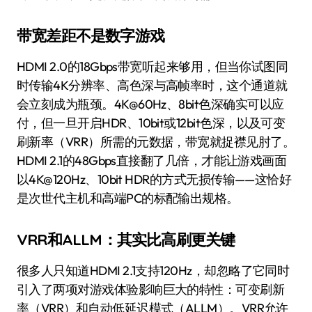
带宽差距不是数字游戏
HDMI 2.0的18Gbps带宽听起来够用，但当你试图同
时传输4K分辨率、高色深与高帧率时，这个通道就
会立刻成为瓶颈。4K@60Hz、8bit色深确实可以应
付，但一旦开启HDR、10bit或12bit色深，以及可变
刷新率（VRR）所需的元数据，带宽就捉襟见肘了。
HDMI 2.1的48Gbps直接翻了几倍，才能让游戏画面
以4K@120Hz、10bit HDR的方式无损传输——这恰好
是次世代主机和高端PC的标配输出规格。
VRR和ALLM：其实比高刷更关键
很多人只知道HDMI 2.1支持120Hz，却忽略了它同时
引入了两项对游戏体验影响巨大的特性：可变刷新
率（VRR）和自动低延迟模式（ALLM）。VRR允许