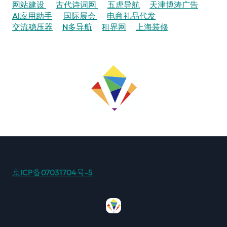
网站建设
古代诗词网
五虎导航
天津博涛广告
AI应用助手
国际展会
电商礼品代发
交流稳压器
N多导航
租界网
上海装修
京ICP备07031704号-5