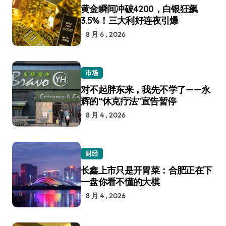
黄金瞬间冲破4200，白银狂飙
3.5%！三大利好连夜引爆
8 月 6 , 2026
市场
对不起胖东来，我先不学了——永
辉的“休克疗法”宣告暂停
8 月 4 , 2026
财经
长鑫上市只是开胃菜：合肥正在下
一盘你看不懂的大棋
8 月 4 , 2026