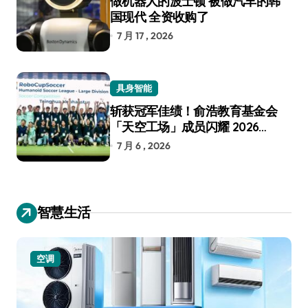
做机器人的波士顿 被做汽车的韩
国现代 全资收购了
7 月 17 , 2026
具身智能
斩获冠军佳绩！俞浩教育基金会
「天空工场」成员闪耀 2026
RoboCup 机器人世界杯
7 月 6 , 2026
智慧生活
空调