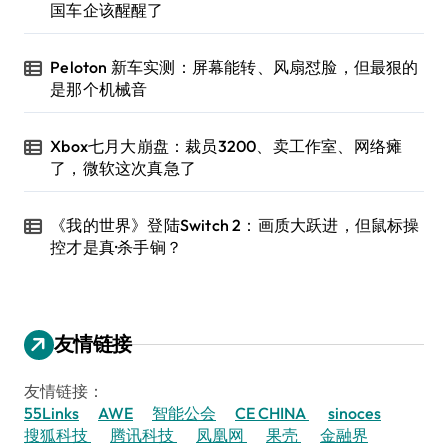
国车企该醒醒了
Peloton 新车实测：屏幕能转、风扇怼脸，但最狠的
是那个机械音
Xbox七月大崩盘：裁员3200、卖工作室、网络瘫
了，微软这次真急了
《我的世界》登陆Switch 2：画质大跃进，但鼠标操
控才是真·杀手锏？
友情链接
友情链接：
55Links
AWE
智能公会
CE CHINA
sinoces
搜狐科技
腾讯科技
凤凰网
果壳
金融界