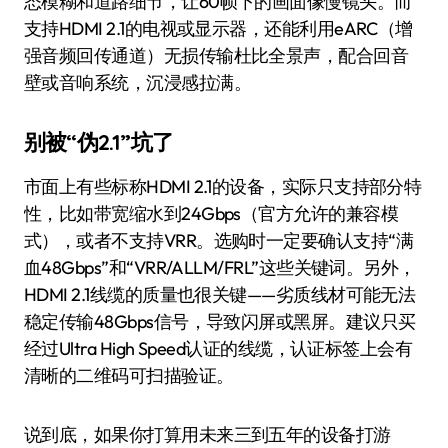
态模糊和道路细节，让60帧下的画面像慢镜头。而
支持HDMI 2.1的电视或显示器，还能利用eARC（增
强音频回传通道）无损传输杜比全景声，配合回音
壁或音响系统，沉浸感拉满。
别被“伪2.1”坑了
市面上有些标称HDMI 2.1的设备，实际只支持部分特
性，比如带宽缩水到24Gbps（官方允许的兼容模
式），或者不支持VRR。选购时一定要确认支持“满
血48Gbps”和“VRR/ALLM/FRL”这些关键词。另外，
HDMI 2.1线缆的质量也很关键——劣质线材可能无法
稳定传输48Gbps信号，导致闪屏或黑屏。建议只买
经过Ultra High Speed认证的线缆，认证标签上会有
清晰的二维码可扫描验证。
说到底，如果你打算用未来三到五年的设备打游