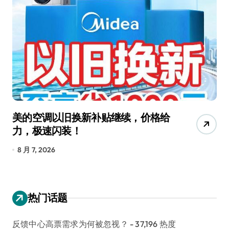
美的空调以旧换新补贴继续，价格给
追
力，极速闪装！
4
长
8 月 7, 2026
8
热门话题
反馈中心高票需求为何被忽视？
- 37,196 热度