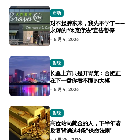
市场
对不起胖东来，我先不学了——
永辉的“休克疗法”宣告暂停
8 月 4 , 2026
财经
长鑫上市只是开胃菜：合肥正
在下一盘你看不懂的大棋
8 月 4 , 2026
财经
高位站岗黄金的人，下半年请
反复背诵这4条“保命法则”
7 月 28 , 2026