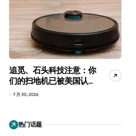
追觅、石头科技注意：你
月
们的扫地机已被美国认定
为“战略武器”
7 月 30, 2026
7
热门话题