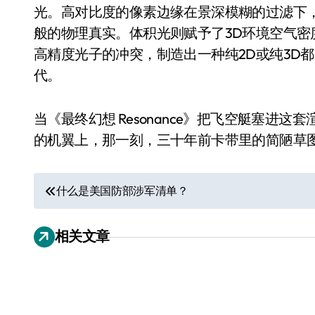
耳机低音像白开水？90%的人第一步
光。高对比度的像素边缘在景深模糊的过滤下
般的物理真实。体积光则赋予了3D环境空气
复古玩家狂喜：Anbernic第三次复刻
高精度光子的冲突，制造出一种纯2D或纯3D
Xbox 360 游戏终于要登 PC，光
代。
AirTag 新版到底香不香？一篇帮你
当《最终幻想 Resonance》把飞空艇塞进这
苹果三星偷偷在用的“无感切换”，索尼
的机翼上，那一刻，三十年前卡带里的简陋草
Apple Watch 表盘还能这么玩？
“内存危机”只是幌子，苹果清库存的
文
什么是美国防部涉军清单？
黄金瞬间冲破4200，白银狂飙3.5
章
相关文章
导
航