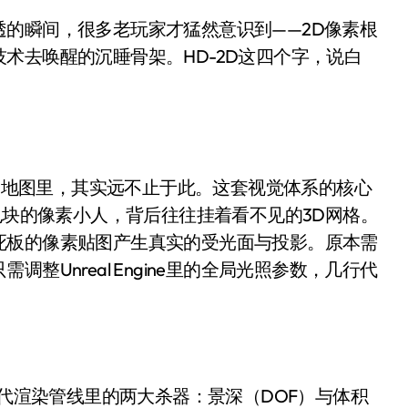
！老司机教你3招真·快充
术去唤醒的沉睡骨架。HD-2D这四个字，说白
主怒了：车内不是广告屏！
错真的会后悔吗？
TFS的终极对决
冰箱，你中招了吗？
3D地图里，其实远不止于此。这套视觉体系的核心
测，值不值得冲？
色块的像素小人，背后往往挂着看不见的3D网格。
Mini LED全球话语权
死板的像素贴图产生真实的受光面与投影。原本需
Unreal Engine里的全局光照参数，几行代
“休克疗法”宣告暂停
开箱”，一边探测射线一边光伏发电
准版逼近4800
盘你看不懂的大棋
现代渲染管线里的两大杀器：景深（DOF）与体积