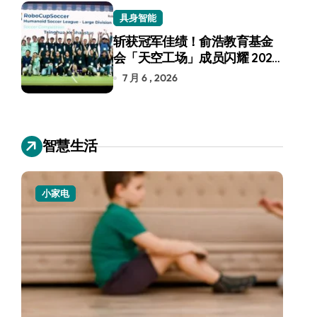
具身智能
斩获冠军佳绩！俞浩教育基金
会「天空工场」成员闪耀 2026
RoboCup 机器人世界杯
7 月 6 , 2026
智慧生活
小家电