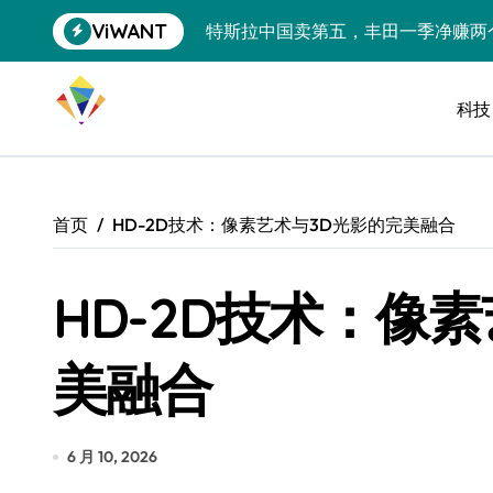
跳
ViWANT
特斯拉中国卖第五，丰田一季净赚两
转
到
Peloton 新车实测：屏幕能转、
内
容
科技
Xbox七月大崩盘：裁员3200、
《我的世界》登陆Switch 2：画质
谷歌DeepMind创始人辞去CEO，但
首页
HD-2D技术：像素艺术与3D光影的完美融合
全球最小U盘，容量却碾压iPhone 
HD-2D技术：像
400层堆叠、性能翻倍 三星把最新存
召回X9、合作大众遇冷、高端梦碎：
美融合
比Model 3便宜？不，比Model 3有
550亿美金！沙特把EA买了，但背了
6 月 10, 2026
Xbox 25岁生日送壁纸送徽章，就