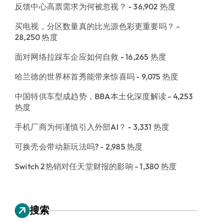
反馈中心高票需求为何被忽视？
- 36,902 热度
买电视，分区数量真的比光源色彩更重要吗？
-
28,250 热度
面对网络拉踩车企应如何自救
- 16,265 热度
哈兰德的世界杯首秀能带来惊喜吗
- 9,075 热度
中国特供车型成趋势，BBA本土化深度解读
- 4,253
热度
手机厂商为何谨慎引入外部AI？
- 3,331 热度
可换壳会带动新玩法吗?
- 2,985 热度
Switch 2热销对任天堂财报的影响
- 1,380 热度
搜索