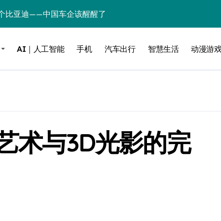
个比亚迪——中国车企该醒醒了
风扇怼脸，但最狠的是那个机械音
AI｜人工智能
手机
汽车出行
智慧生活
动漫游
卖工作室、网络瘫了，微软这次真急了
大跃进，但鼠标操控才是真·杀手锏？
继续“垂帘听政”？
17顶配？闪迪这波操作太狠了
素艺术与3D光影的完
储技术给了AI
小鹏的“多事之夏”
面儿——试驾雷克萨斯ES 500e
200亿的债
是不送主机，你领不领？