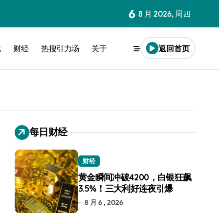
6
8 月 2026, 周四
戏
财经
热搜引力场
关于
返回首页
每日财经
财经
黄金瞬间冲破4200，白银狂飙
3.5%！三大利好连夜引爆
8 月 6 , 2026