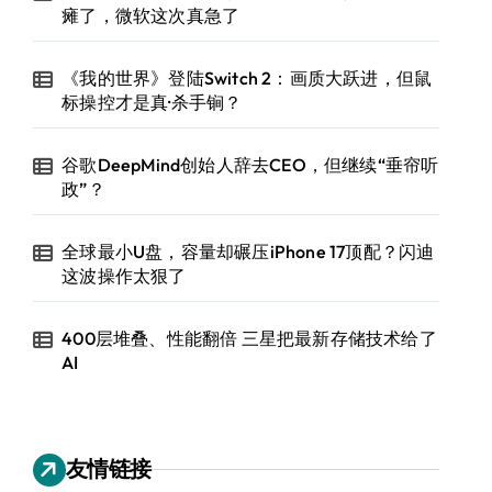
瘫了，微软这次真急了
《我的世界》登陆Switch 2：画质大跃进，但鼠
标操控才是真·杀手锏？
谷歌DeepMind创始人辞去CEO，但继续“垂帘听
政”？
全球最小U盘，容量却碾压iPhone 17顶配？闪迪
这波操作太狠了
400层堆叠、性能翻倍 三星把最新存储技术给了
AI
友情链接