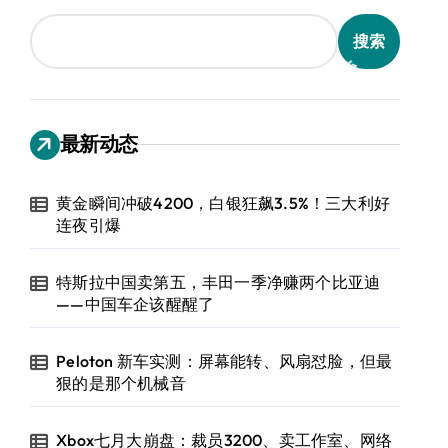
搜索
最新动态
黄金瞬间冲破4200，白银狂飙3.5%！三大利好
连夜引爆
特斯拉中国卖第五，丰田一季净赚两个比亚迪
——中国车企该醒醒了
Peloton 新车实测：屏幕能转、风扇怼脸，但最
狠的是那个机械音
Xbox七月大崩盘：裁员3200、卖工作室、网络