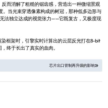
就做错了
，反而消解了粗糙的锯齿感，营造出一种微缩景观
密度。当光束穿透像素构成的树冠，那种低多边形与
GBA SP，情怀拉满
都无法独立达成的视觉张力——它既复古，又极度现
盘党也能“以盘换数”了？
避坑+种草
套渲染框架时，引擎实时计算出的云层反光打在8-bit
Bose却学不会？一文讲透
图，终于长出了真实的血肉。
保姆级教程，有手就会！
吃相越来越难看了
芯片出口管制再升级的影响
%！三大利好连夜引爆