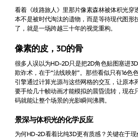
别再用汽车USB给MacBook充电了
看着《歧路旅人》里那片像素森林被体积光穿透的瞬间，很多老玩家才猛然意识到——2D像素根
本不是被时代淘汰的遗物，而是等待现代图形技
花钱买宝马，启动先看蜘蛛侠？”车
了，就是一场跨越三十年的视觉重构。
Windows 11家庭版和专业版，选
你的U盘格式对了吗？详解exFAT和N
像素的皮，3D的骨
维修店最怕的“作死”操作：把手机塞
很多人误以为HD-2D只是把2D角色贴图塞进
轻到忽略不计 大疆Mini 2S内录实
欺诈术，在于“法线映射”。那些看似只有16色
从“卖电视”到“定规则”：海信拿下RGB-
引擎通过计算光源与这些网格的交互，让原本
要手绘几十帧动画才能模拟的晨昏流转，现在只需调整
对不起胖东来，我先不学了——永辉的
码就能让整个场景的光影瞬间沸腾。
国际首次！中国钙钛矿探测器太空“
小米涨价！K90跳上3099，小米17标
景深与体积光的化学反应
长鑫上市只是开胃菜：合肥正在下一
为何HD-2D看着比纯3D更有质感？关键在于