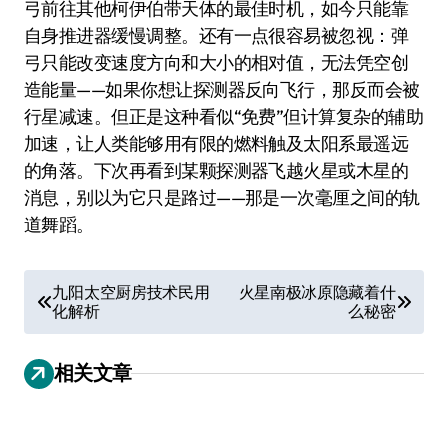
弓前往其他柯伊伯带天体的最佳时机，如今只能靠
自身推进器缓慢调整。还有一点很容易被忽视：弹
弓只能改变速度方向和大小的相对值，无法凭空创
造能量——如果你想让探测器反向飞行，那反而会被
行星减速。但正是这种看似“免费”但计算复杂的辅助
加速，让人类能够用有限的燃料触及太阳系最遥远
的角落。下次再看到某颗探测器飞越火星或木星的
消息，别以为它只是路过——那是一次毫厘之间的轨
道舞蹈。
文
九阳太空厨房技术民用
火星南极冰原隐藏着什
化解析
么秘密
章
导
相关文章
航