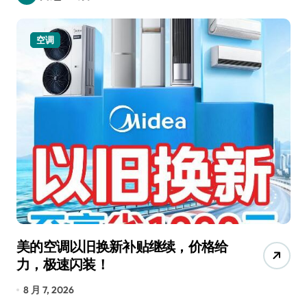
空调
美的空调以旧换新补贴继续，价格给
追
力，极速闪装！
4
长
8 月 7, 2026
8