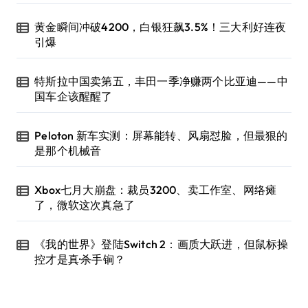
黄金瞬间冲破4200，白银狂飙3.5%！三大利好连夜
引爆
特斯拉中国卖第五，丰田一季净赚两个比亚迪——中
国车企该醒醒了
Peloton 新车实测：屏幕能转、风扇怼脸，但最狠的
是那个机械音
Xbox七月大崩盘：裁员3200、卖工作室、网络瘫
了，微软这次真急了
《我的世界》登陆Switch 2：画质大跃进，但鼠标操
控才是真·杀手锏？