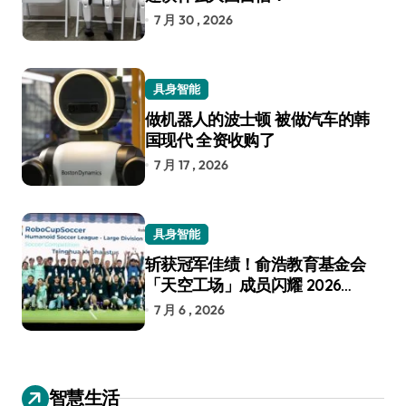
7 月 30 , 2026
具身智能
做机器人的波士顿 被做汽车的韩
国现代 全资收购了
7 月 17 , 2026
具身智能
斩获冠军佳绩！俞浩教育基金会
「天空工场」成员闪耀 2026
RoboCup 机器人世界杯
7 月 6 , 2026
智慧生活