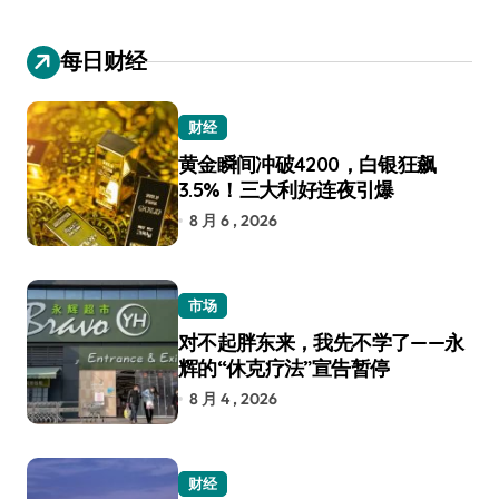
每日财经
财经
黄金瞬间冲破4200，白银狂飙
3.5%！三大利好连夜引爆
8 月 6 , 2026
市场
对不起胖东来，我先不学了——永
辉的“休克疗法”宣告暂停
8 月 4 , 2026
财经