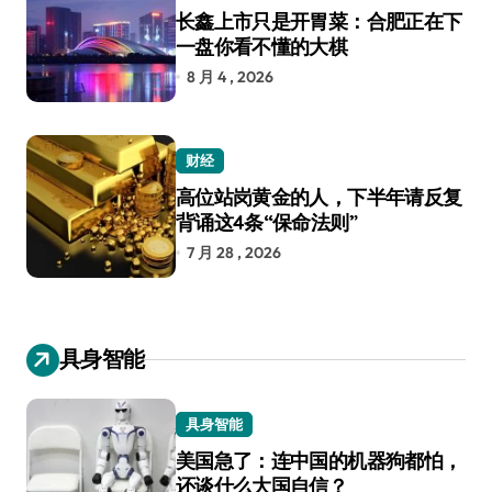
长鑫上市只是开胃菜：合肥正在下
一盘你看不懂的大棋
8 月 4 , 2026
财经
高位站岗黄金的人，下半年请反复
背诵这4条“保命法则”
7 月 28 , 2026
具身智能
具身智能
美国急了：连中国的机器狗都怕，
还谈什么大国自信？