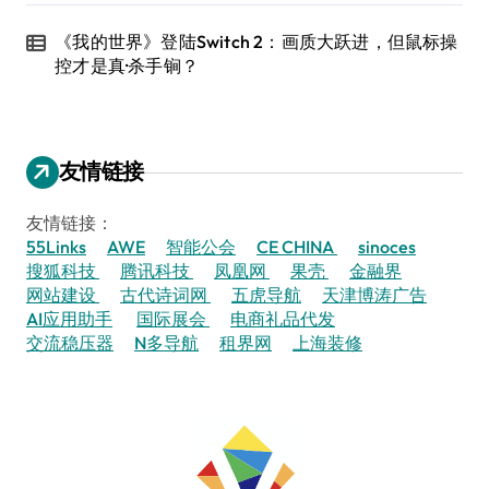
《我的世界》登陆Switch 2：画质大跃进，但鼠标操
控才是真·杀手锏？
友情链接
友情链接：
55Links
AWE
智能公会
CE CHINA
sinoces
搜狐科技
腾讯科技
凤凰网
果壳
金融界
网站建设
古代诗词网
五虎导航
天津博涛广告
AI应用助手
国际展会
电商礼品代发
交流稳压器
N多导航
租界网
上海装修