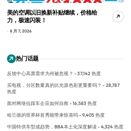
美的空调以旧换新补贴继续，价格给
追
力，极速闪装！
4
长
8 月 7, 2026
8
热门话题
反馈中心高票需求为何被忽视？
- 37,142 热度
买电视，分区数量真的比光源色彩更重要吗？
- 28,787
热度
面对网络拉踩车企应如何自救
- 16,583 热度
哈兰德的世界杯首秀能带来惊喜吗
- 9,405 热度
中国特供车型成趋势，BBA本土化深度解读
- 4,324 热度