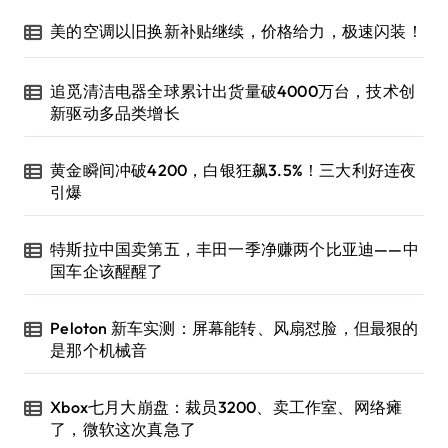
美的空调以旧换新补贴继续，价格给力，极速闪装！
追觅清洁电器全球累计出货量破4000万台，技术创
新驱动多品类增长
黄金瞬间冲破4200，白银狂飙3.5%！三大利好连夜
引爆
特斯拉中国卖第五，丰田一季净赚两个比亚迪——中
国车企该醒醒了
Peloton 新车实测：屏幕能转、风扇怼脸，但最狠的
是那个机械音
Xbox七月大崩盘：裁员3200、卖工作室、网络瘫
了，微软这次真急了