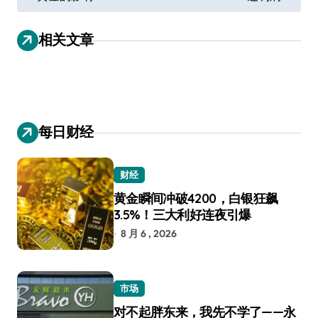
章
导
相关文章
航
每日财经
财经
黄金瞬间冲破4200，白银狂飙
3.5%！三大利好连夜引爆
8 月 6 , 2026
市场
对不起胖东来，我先不学了——永