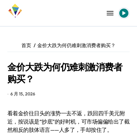
跳
转
到
内
容
首页
金价大跌为何仍难刺激消费者购买？
金价大跌为何仍难刺激消费者
购买？
6 月 15, 2026
看着金价往日头的涨势一去不返，跌回四千美元附
近，按说该是“抄底”的好时机，可市场偏偏给出了截
然相反的肢体语言——人多了，手却按住了。