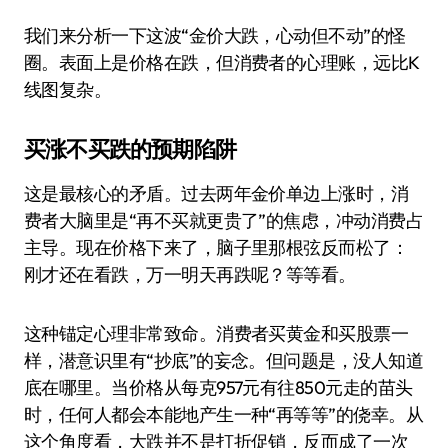
我们来分析一下这波“金价大跌，心动但不动”的怪
圈。表面上是价格在跌，但消费者的心理账，远比K
线图复杂。
买涨不买跌的预期陷阱
这是最核心的矛盾。过去两年金价单边上涨时，消
费者大脑里是“再不买就更贵了”的焦虑，冲动消费占
主导。现在价格下来了，脑子里那根弦反而松了：
刚才还在看跌，万一明天再跌呢？等等看。
这种锚定心理非常致命。消费者买黄金和买股票一
样，潜意识里有“抄底”的妄念。但问题是，没人知道
底在哪里。当价格从每克957元有往850元走的苗头
时，任何人都会本能地产生一种“再等等”的侥幸。从
这个角度看，大跌并不是打折促销，反而成了一次