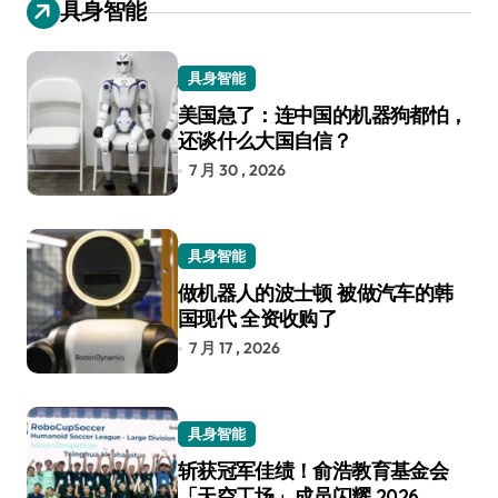
具身智能
具身智能
美国急了：连中国的机器狗都怕，
还谈什么大国自信？
7 月 30 , 2026
具身智能
做机器人的波士顿 被做汽车的韩
国现代 全资收购了
7 月 17 , 2026
具身智能
斩获冠军佳绩！俞浩教育基金会
「天空工场」成员闪耀 2026