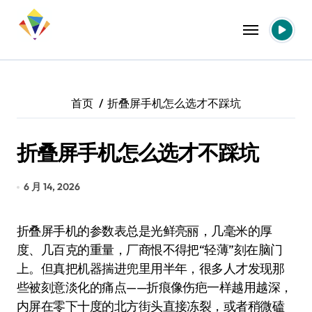
跳
转
到
内
容
首页
折叠屏手机怎么选才不踩坑
折叠屏手机怎么选才不踩坑
6 月 14, 2026
折叠屏手机的参数表总是光鲜亮丽，几毫米的厚
度、几百克的重量，厂商恨不得把“轻薄”刻在脑门
上。但真把机器揣进兜里用半年，很多人才发现那
些被刻意淡化的痛点——折痕像伤疤一样越用越深，
内屏在零下十度的北方街头直接冻裂，或者稍微磕