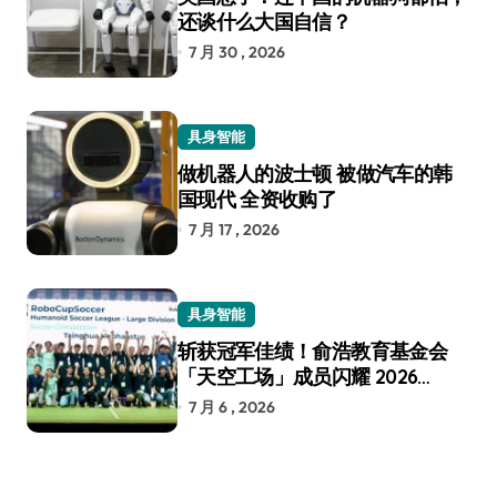
还谈什么大国自信？
7 月 30 , 2026
具身智能
做机器人的波士顿 被做汽车的韩
国现代 全资收购了
7 月 17 , 2026
具身智能
斩获冠军佳绩！俞浩教育基金会
「天空工场」成员闪耀 2026
RoboCup 机器人世界杯
7 月 6 , 2026