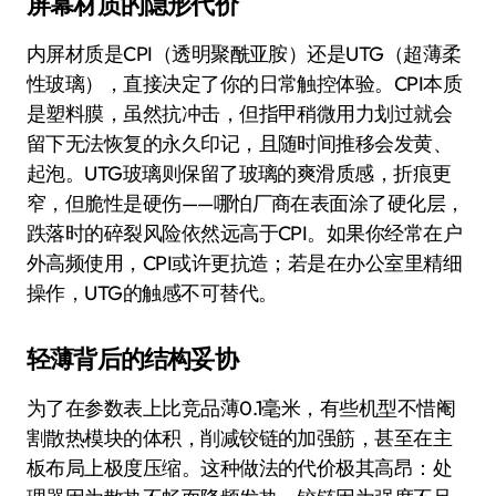
屏幕材质的隐形代价
内屏材质是CPI（透明聚酰亚胺）还是UTG（超薄柔
性玻璃），直接决定了你的日常触控体验。CPI本质
是塑料膜，虽然抗冲击，但指甲稍微用力划过就会
留下无法恢复的永久印记，且随时间推移会发黄、
起泡。UTG玻璃则保留了玻璃的爽滑质感，折痕更
窄，但脆性是硬伤——哪怕厂商在表面涂了硬化层，
跌落时的碎裂风险依然远高于CPI。如果你经常在户
外高频使用，CPI或许更抗造；若是在办公室里精细
操作，UTG的触感不可替代。
轻薄背后的结构妥协
为了在参数表上比竞品薄0.1毫米，有些机型不惜阉
割散热模块的体积，削减铰链的加强筋，甚至在主
板布局上极度压缩。这种做法的代价极其高昂：处