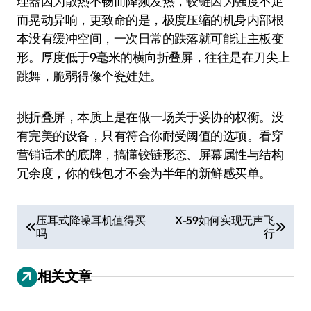
理器因为散热不畅而降频发热，铰链因为强度不足
而晃动异响，更致命的是，极度压缩的机身内部根
本没有缓冲空间，一次日常的跌落就可能让主板变
形。厚度低于9毫米的横向折叠屏，往往是在刀尖上
跳舞，脆弱得像个瓷娃娃。
挑折叠屏，本质上是在做一场关于妥协的权衡。没
有完美的设备，只有符合你耐受阈值的选项。看穿
营销话术的底牌，搞懂铰链形态、屏幕属性与结构
冗余度，你的钱包才不会为半年的新鲜感买单。
文
压耳式降噪耳机值得买
X-59如何实现无声飞
吗
行
章
导
相关文章
航