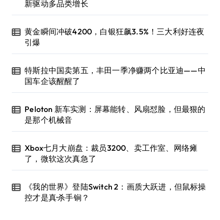
新驱动多品类增长
黄金瞬间冲破4200，白银狂飙3.5%！三大利好连夜
引爆
特斯拉中国卖第五，丰田一季净赚两个比亚迪——中
国车企该醒醒了
Peloton 新车实测：屏幕能转、风扇怼脸，但最狠的
是那个机械音
Xbox七月大崩盘：裁员3200、卖工作室、网络瘫
了，微软这次真急了
《我的世界》登陆Switch 2：画质大跃进，但鼠标操
控才是真·杀手锏？