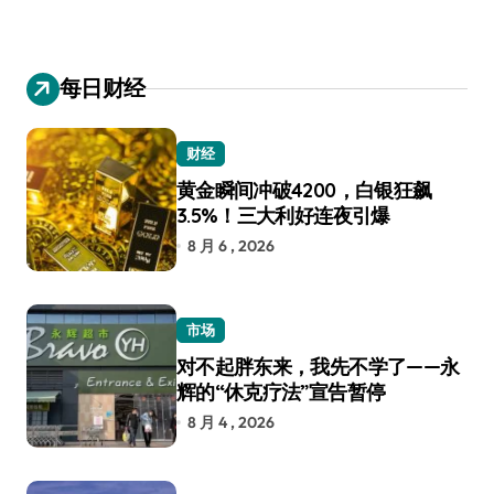
每日财经
财经
黄金瞬间冲破4200，白银狂飙
3.5%！三大利好连夜引爆
8 月 6 , 2026
市场
对不起胖东来，我先不学了——永
辉的“休克疗法”宣告暂停
8 月 4 , 2026