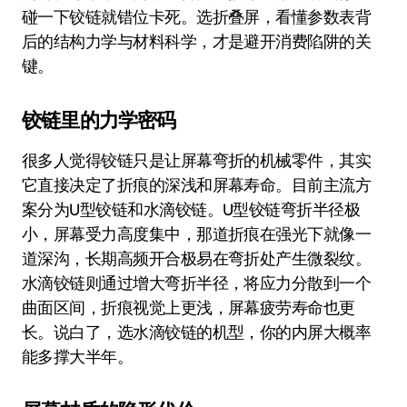
碰一下铰链就错位卡死。选折叠屏，看懂参数表背
后的结构力学与材料科学，才是避开消费陷阱的关
键。
铰链里的力学密码
很多人觉得铰链只是让屏幕弯折的机械零件，其实
它直接决定了折痕的深浅和屏幕寿命。目前主流方
案分为U型铰链和水滴铰链。U型铰链弯折半径极
小，屏幕受力高度集中，那道折痕在强光下就像一
道深沟，长期高频开合极易在弯折处产生微裂纹。
水滴铰链则通过增大弯折半径，将应力分散到一个
曲面区间，折痕视觉上更浅，屏幕疲劳寿命也更
长。说白了，选水滴铰链的机型，你的内屏大概率
能多撑大半年。