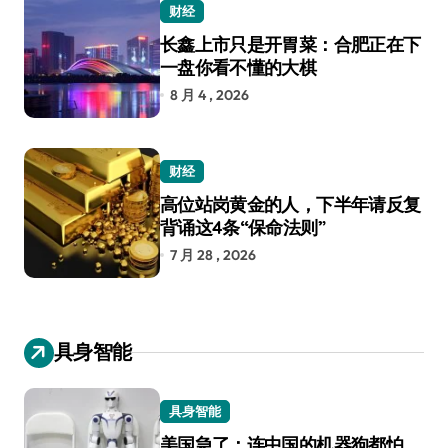
财经
长鑫上市只是开胃菜：合肥正在下
一盘你看不懂的大棋
8 月 4 , 2026
财经
高位站岗黄金的人，下半年请反复
背诵这4条“保命法则”
7 月 28 , 2026
具身智能
具身智能
美国急了：连中国的机器狗都怕，