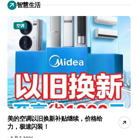
智慧生活
空调
美的空调以旧换新补贴继续，价格给
追
力，极速闪装！
4
长
8 月 7, 2026
8