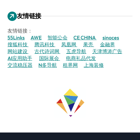
友情链接
友情链接：
55Links
AWE
智能公会
CE CHINA
sinoces
搜狐科技
腾讯科技
凤凰网
果壳
金融界
网站建设
古代诗词网
五虎导航
天津博涛广告
AI应用助手
国际展会
电商礼品代发
交流稳压器
N多导航
租界网
上海装修