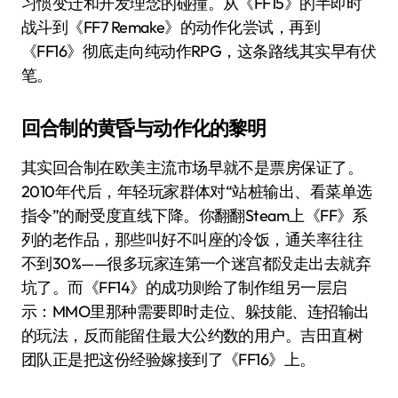
习惯变迁和开发理念的碰撞。从《FF15》的半即时
战斗到《FF7 Remake》的动作化尝试，再到
《FF16》彻底走向纯动作RPG，这条路线其实早有伏
笔。
回合制的黄昏与动作化的黎明
其实回合制在欧美主流市场早就不是票房保证了。
2010年代后，年轻玩家群体对“站桩输出、看菜单选
指令”的耐受度直线下降。你翻翻Steam上《FF》系
列的老作品，那些叫好不叫座的冷饭，通关率往往
不到30%——很多玩家连第一个迷宫都没走出去就弃
坑了。而《FF14》的成功则给了制作组另一层启
示：MMO里那种需要即时走位、躲技能、连招输出
的玩法，反而能留住最大公约数的用户。吉田直树
团队正是把这份经验嫁接到了《FF16》上。