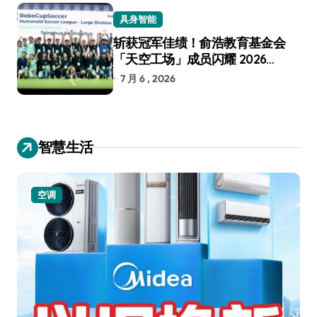
具身智能
斩获冠军佳绩！俞浩教育基金会
「天空工场」成员闪耀 2026
RoboCup 机器人世界杯
7 月 6 , 2026
智慧生活
空调