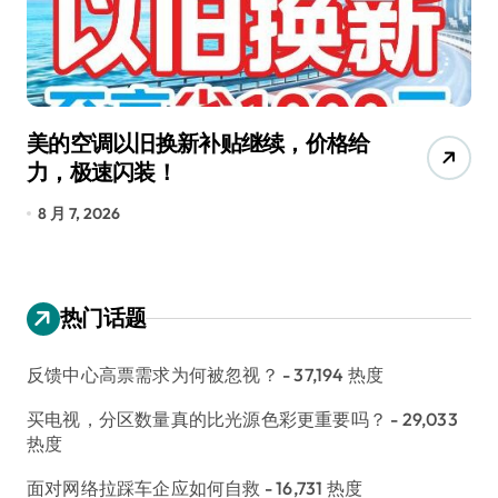
美的空调以旧换新补贴继续，价格给
追
力，极速闪装！
4
长
8 月 7, 2026
8
热门话题
反馈中心高票需求为何被忽视？
- 37,194 热度
买电视，分区数量真的比光源色彩更重要吗？
- 29,033
热度
面对网络拉踩车企应如何自救
- 16,731 热度