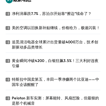
净利润暴跌7.7%，苏泊尔开始靠“擦边”续命了？
美的空调以旧换新补贴继续，价格给力，极速闪装！
追觅清洁电器全球累计出货量破4000万台，技术创
新驱动多品类增长
黄金瞬间冲破4200，白银狂飙3.5%！三大利好连夜
引爆
特斯拉中国卖第五，丰田一季净赚两个比亚迪——中
国车企该醒醒了
Peloton 新车实测：屏幕能转、风扇怼脸，但最狠的
是那个机械音