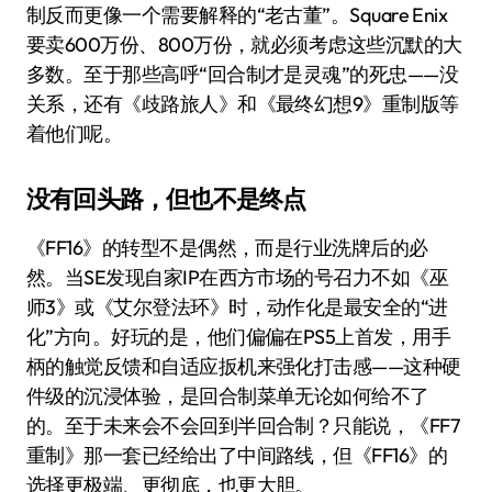
制反而更像一个需要解释的“老古董”。Square Enix
要卖600万份、800万份，就必须考虑这些沉默的大
多数。至于那些高呼“回合制才是灵魂”的死忠——没
关系，还有《歧路旅人》和《最终幻想9》重制版等
着他们呢。
没有回头路，但也不是终点
《FF16》的转型不是偶然，而是行业洗牌后的必
然。当SE发现自家IP在西方市场的号召力不如《巫
师3》或《艾尔登法环》时，动作化是最安全的“进
化”方向。好玩的是，他们偏偏在PS5上首发，用手
柄的触觉反馈和自适应扳机来强化打击感——这种硬
件级的沉浸体验，是回合制菜单无论如何给不了
的。至于未来会不会回到半回合制？只能说，《FF7
重制》那一套已经给出了中间路线，但《FF16》的
选择更极端、更彻底，也更大胆。