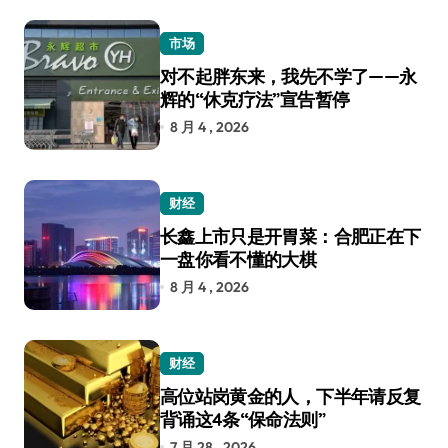
市场
对不起胖东来，我先不学了——永
辉的“休克疗法”宣告暂停
8 月 4 , 2026
财经
长鑫上市只是开胃菜：合肥正在下
一盘你看不懂的大棋
8 月 4 , 2026
财经
高位站岗黄金的人，下半年请反复
背诵这4条“保命法则”
7 月 28 , 2026