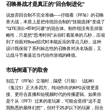
召唤兽战才是真正的“回合制进化”
说放弃回合制不完全准确——仔细看《FF16》的召唤
兽大战，本质上是把传统回合制的“技能选择”变成了
“QTE演出+即时闪避”的混合体。制作组没有丢掉策
略性，只是把“思考时间”从你盯着菜单的几秒，压缩
到了你面对Boss招式时本能反应的零点几秒。这种
设计既保留了系列标志性的召唤兽对决名场面，又
让战斗节奏逼近当代动作游戏的峰值。
市场倒逼下的取舍
别忘了《FF16》立项时，隔壁《只狼》《战神》
《鬼泣5》正大杀四方。纯动作向的RPG反馈更直
接、更符合直播和短视频时代的传播逻辑。如果你
是个从《FF7》过来的老玩家，可能会觉得“这不是
我熟悉的最终幻想”，但对于25岁以下的玩家，回合