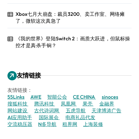
Xbox七月大崩盘：裁员3200、卖工作室、网络瘫
了，微软这次真急了
《我的世界》登陆Switch 2：画质大跃进，但鼠标操
控才是真·杀手锏？
友情链接
友情链接：
55Links
AWE
智能公会
CE CHINA
sinoces
搜狐科技
腾讯科技
凤凰网
果壳
金融界
网站建设
古代诗词网
五虎导航
天津博涛广告
AI应用助手
国际展会
电商礼品代发
交流稳压器
N多导航
租界网
上海装修