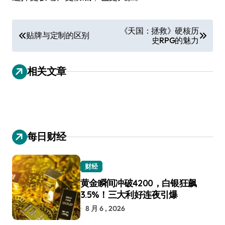
文
《天国：拯救》硬核历
贴牌与定制的区别
史RPG的魅力
章
导
相关文章
航
每日财经
财经
黄金瞬间冲破4200，白银狂飙
3.5%！三大利好连夜引爆
8 月 6 , 2026