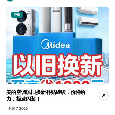
空调
美的空调以旧换新补贴继续，价格给
追
力，极速闪装！
4
长
8 月 7, 2026
8