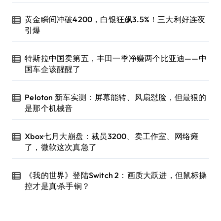
黄金瞬间冲破4200，白银狂飙3.5%！三大利好连夜
引爆
特斯拉中国卖第五，丰田一季净赚两个比亚迪——中
国车企该醒醒了
Peloton 新车实测：屏幕能转、风扇怼脸，但最狠的
是那个机械音
Xbox七月大崩盘：裁员3200、卖工作室、网络瘫
了，微软这次真急了
《我的世界》登陆Switch 2：画质大跃进，但鼠标操
控才是真·杀手锏？