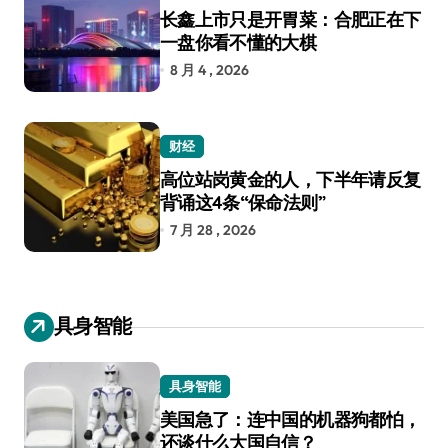
长鑫上市只是开胃菜：合肥正在下
一盘你看不懂的大棋
8 月 4 , 2026
财经
高位站岗黄金的人，下半年请反复
背诵这4条“保命法则”
7 月 28 , 2026
具身智能
具身智能
美国急了：连中国的机器狗都怕，
还谈什么大国自信？