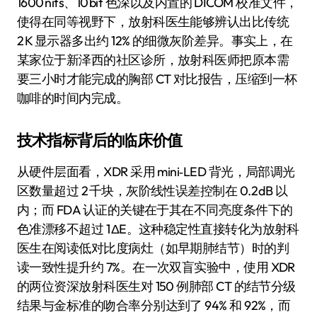
1600 nits、10 bit 色深以及内置的 DICOM 校准文件，
使得在同等视野下，放射科医生能够辨认出比传统
2 K 显示器多出约 12% 的细微灰阶差异。事实上，在
某家位于新泽西的社区诊所，放射科医师把原本需
要三小时才能完成的胸部 CT 对比报告，压缩到一杯
咖啡的时间内完成。
技术指标背后的临床价值
从硬件层面看，XDR 采用 mini‑LED 背光，局部调光
区数量超过 2 千块，灰阶线性误差控制在 0.2 dB 以
内；而 FDA 认证的关键在于其在不同亮度条件下的
色准漂移不超过 1 ΔE。这种稳定性直接转化为放射科
医生在阅读低对比度病灶（如早期肺结节）时的判
读一致性提升约 7%。在一次双盲实验中，使用 XDR
的两位资深放射科医生对 150 例肺部 CT 的结节分级
结果与金标准的吻合率分别达到了 94% 和 92%，而