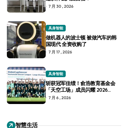
7 月 30 , 2026
具身智能
做机器人的波士顿 被做汽车的韩
国现代 全资收购了
7 月 17 , 2026
具身智能
斩获冠军佳绩！俞浩教育基金会
「天空工场」成员闪耀 2026
RoboCup 机器人世界杯
7 月 6 , 2026
智慧生活