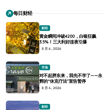
每日财经
财经
黄金瞬间冲破4200，白银狂飙
3.5%！三大利好连夜引爆
8 月 6 , 2026
市场
对不起胖东来，我先不学了——永
辉的“休克疗法”宣告暂停
8 月 4 , 2026
财经