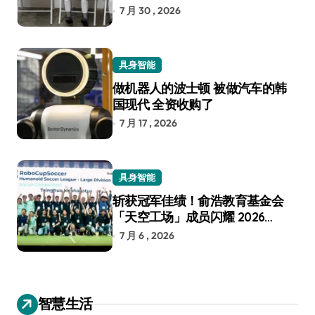
7 月 30 , 2026
具身智能
做机器人的波士顿 被做汽车的韩
国现代 全资收购了
7 月 17 , 2026
具身智能
斩获冠军佳绩！俞浩教育基金会
「天空工场」成员闪耀 2026
RoboCup 机器人世界杯
7 月 6 , 2026
智慧生活