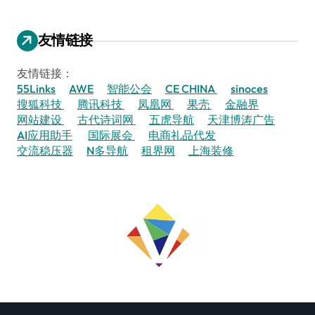
友情链接
友情链接：
55Links
AWE
智能公会
CE CHINA
sinoces
搜狐科技
腾讯科技
凤凰网
果壳
金融界
网站建设
古代诗词网
五虎导航
天津博涛广告
AI应用助手
国际展会
电商礼品代发
交流稳压器
N多导航
租界网
上海装修