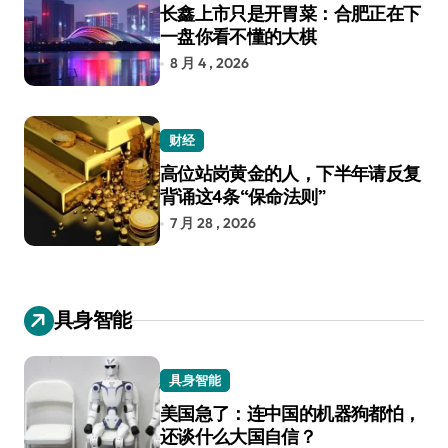
长鑫上市只是开胃菜：合肥正在下
一盘你看不懂的大棋
8 月 4 , 2026
财经
高位站岗黄金的人，下半年请反复
背诵这4条“保命法则”
7 月 28 , 2026
具身智能
具身智能
美国急了：连中国的机器狗都怕，
还谈什么大国自信？