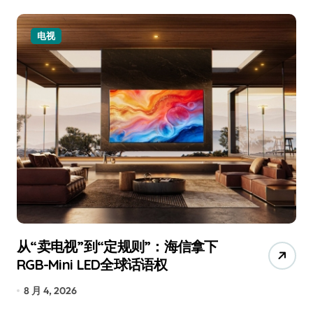
电视
从“卖电视”到“定规则”：海信拿下
追
RGB-Mini LED全球话语权
已
8 月 4, 2026
7