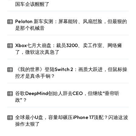
国车企该醒醒了
Peloton 新车实测：屏幕能转、风扇怼脸，但最狠的
是那个机械音
Xbox七月大崩盘：裁员3200、卖工作室、网络瘫
了，微软这次真急了
《我的世界》登陆Switch 2：画质大跃进，但鼠标操
控才是真·杀手锏？
谷歌DeepMind创始人辞去CEO，但继续“垂帘听
政”？
全球最小U盘，容量却碾压iPhone 17顶配？闪迪这波
操作太狠了