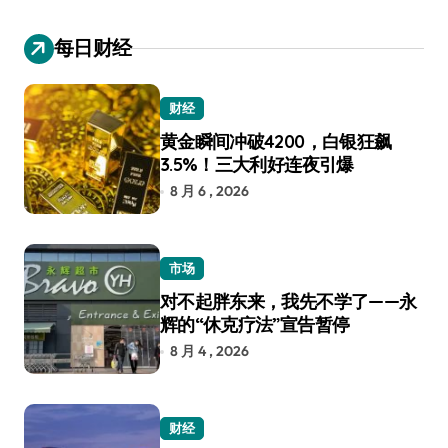
每日财经
财经
黄金瞬间冲破4200，白银狂飙
3.5%！三大利好连夜引爆
8 月 6 , 2026
市场
对不起胖东来，我先不学了——永
辉的“休克疗法”宣告暂停
8 月 4 , 2026
财经