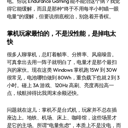
电。你说 Endurance Gaming 能不能治这个病？我觉
得它能缓解，而且是那种“终于不用每半小时瞄一眼
电量”的缓解，但要说彻底根治，别急着开香槟。
掌机玩家最怕的，不是没性能，是掉电太
快
很多人聊掌机，总盯着帧率、分辨率、风扇噪音。
可真拿出去用一阵子就明白了，电量才是那个最扫
兴的家伙。现在这类 Windows 掌机跑 15W 到 30W
很常见，电池哪怕做到 80Wh，重负载下也就 2 到 3
小时。碰上 3A 游戏、120Hz 高刷、亮度再拉高一
点，续航掉得比我周末余额还快。
问题就在这儿：掌机不是台式机，玩家并不总在插
座边上。地铁、机场、床上、咖啡馆，这些场景才
是它的主场。所谓“电量焦虑”，本质上不是没电，而