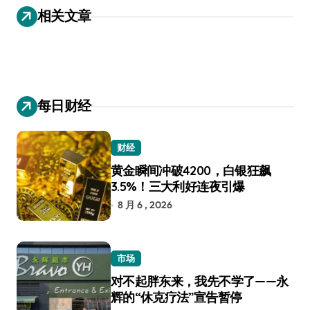
导
相关文章
航
每日财经
财经
黄金瞬间冲破4200，白银狂飙
3.5%！三大利好连夜引爆
8 月 6 , 2026
市场
对不起胖东来，我先不学了——永
辉的“休克疗法”宣告暂停