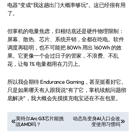
电器”变成“我这趟出门大概率够玩”。这已经很有用
了。
但掌机的电量焦虑，归根结底还是硬件物理限制：
屏幕、散热、芯片、系统开销，全都在吃电。软件
调度再聪明，也不可能把 80Wh 用出 160Wh 的效
果。它更像一个会过日子的管家，不浪费、不乱
花，让每 1% 电量都用在刀刃上。
所以我会期待 Endurance Gaming，甚至挺看好它。
只是如果哪天有人跟我说“有了它，掌机续航问题彻
底解决”，我大概会先摸摸充电宝还在不在包里。
文
英特尔Arc G3芯片能挑
动态岛变身AI入口会改
战AMD吗？
变使用习惯吗
章