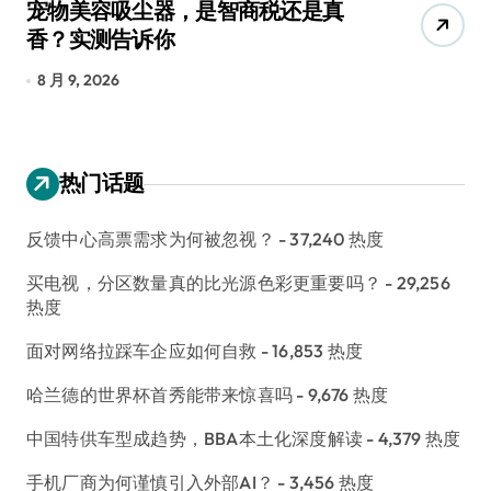
宠物美容吸尘器，是智商税还是真
三
香？实测告诉你
低
8 月 9, 2026
8
热门话题
反馈中心高票需求为何被忽视？
- 37,240 热度
买电视，分区数量真的比光源色彩更重要吗？
- 29,256
热度
面对网络拉踩车企应如何自救
- 16,853 热度
哈兰德的世界杯首秀能带来惊喜吗
- 9,676 热度
中国特供车型成趋势，BBA本土化深度解读
- 4,379 热度
手机厂商为何谨慎引入外部AI？
- 3,456 热度