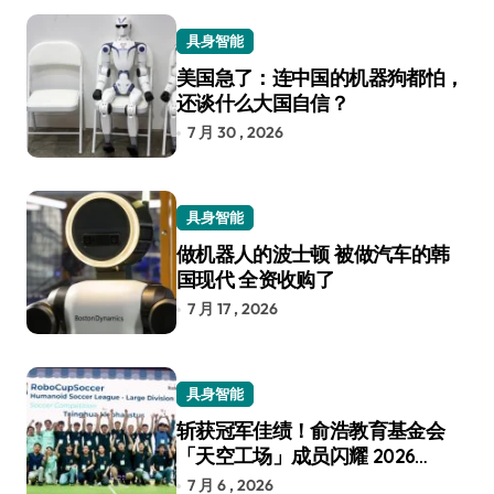
具身智能
美国急了：连中国的机器狗都怕，
还谈什么大国自信？
7 月 30 , 2026
具身智能
做机器人的波士顿 被做汽车的韩
国现代 全资收购了
7 月 17 , 2026
具身智能
斩获冠军佳绩！俞浩教育基金会
「天空工场」成员闪耀 2026
RoboCup 机器人世界杯
7 月 6 , 2026