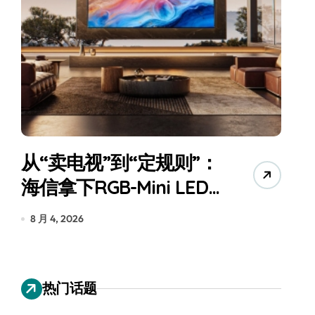
从“卖电视”到“定规则”：
海信拿下RGB-Mini LED
全球话语权
为
8 月 4, 2026
7
热门话题