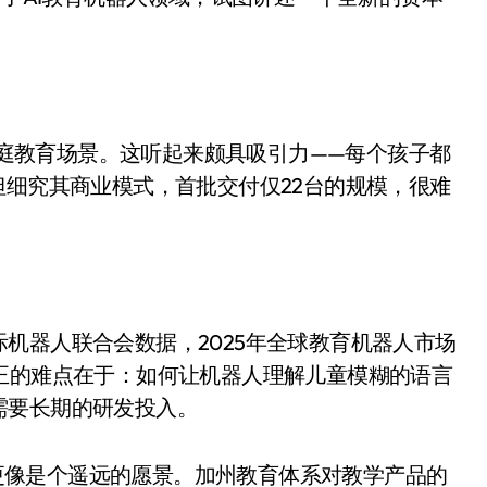
是不送主机，你领不领？
！老司机教你3招真·快充
主怒了：车内不是广告屏！
准家庭教育场景。这听起来颇具吸引力——每个孩子都
错真的会后悔吗？
但细究其商业模式，首批交付仅22台的规模，很难
TFS的终极对决
冰箱，你中招了吗？
测，值不值得冲？
Mini LED全球话语权
机器人联合会数据，2025年全球教育机器人市场
“休克疗法”宣告暂停
正的难点在于：如何让机器人理解儿童模糊的语言
需要长期的研发投入。
开箱”，一边探测射线一边光伏发电
准版逼近4800
图，更像是个遥远的愿景。加州教育体系对教学产品的