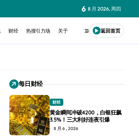
6
8 月 2026, 周四
戏
财经
热搜引力场
关于
返回首页
每日财经
财经
黄金瞬间冲破4200，白银狂飙
3.5%！三大利好连夜引爆
8 月 6 , 2026