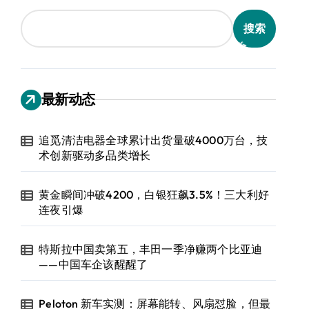
搜索
最新动态
追觅清洁电器全球累计出货量破4000万台，技
术创新驱动多品类增长
黄金瞬间冲破4200，白银狂飙3.5%！三大利好
连夜引爆
特斯拉中国卖第五，丰田一季净赚两个比亚迪
——中国车企该醒醒了
Peloton 新车实测：屏幕能转、风扇怼脸，但最