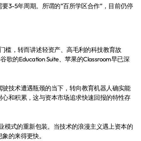
盘你看不懂的大棋
要3-5年周期。所谓的”百所学区合作”，目前仍停
就做错了
GBA SP，情怀拉满
盘党也能“以盘换数”了？
金门槛，转而讲述轻资产、高毛利的科技教育故
避坑+种草
cation Suite、苹果的Classroom早已深
Bose却学不会？一文讲透
。
保姆级教程，有手就会！
驾驶技术遭遇瓶颈的当下，转向教育机器人确实能
0万台，技术创新驱动多品类增长
耐心和积累，这与资本市场追求快速回报的特性存
是商业模式的重新包装。当技术的浪漫主义遇上资本的
想象的来得更快。