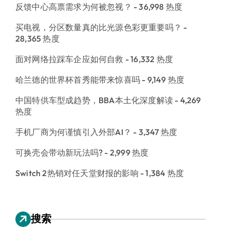
反馈中心高票需求为何被忽视？
- 36,998 热度
买电视，分区数量真的比光源色彩更重要吗？
-
28,365 热度
面对网络拉踩车企应如何自救
- 16,332 热度
哈兰德的世界杯首秀能带来惊喜吗
- 9,149 热度
中国特供车型成趋势，BBA本土化深度解读
- 4,269
热度
手机厂商为何谨慎引入外部AI？
- 3,347 热度
可换壳会带动新玩法吗?
- 2,999 热度
Switch 2热销对任天堂财报的影响
- 1,384 热度
搜索