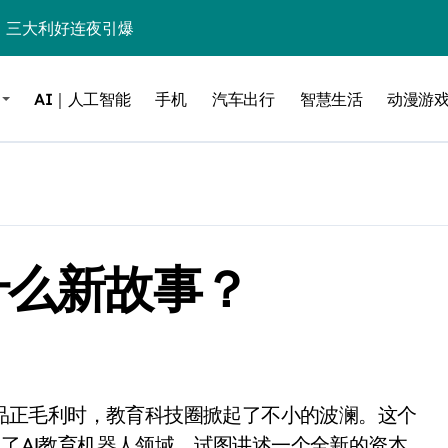
%！三大利好连夜引爆
个比亚迪——中国车企该醒醒了
AI｜人工智能
手机
汽车出行
智慧生活
动漫游
风扇怼脸，但最狠的是那个机械音
卖工作室、网络瘫了，微软这次真急了
大跃进，但鼠标操控才是真·杀手锏？
继续“垂帘听政”？
什么新故事？
17顶配？闪迪这波操作太狠了
储技术给了AI
小鹏的“多事之夏”
面儿——试驾雷克萨斯ES 500e
200亿的债
向了AI教育机器人领域，试图讲述一个全新的资本