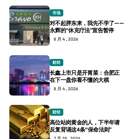
市场
对不起胖东来，我先不学了——
永辉的“休克疗法”宣告暂停
8 月 4 , 2026
财经
长鑫上市只是开胃菜：合肥正
在下一盘你看不懂的大棋
8 月 4 , 2026
财经
高位站岗黄金的人，下半年请
反复背诵这4条“保命法则”
7 月 28 , 2026