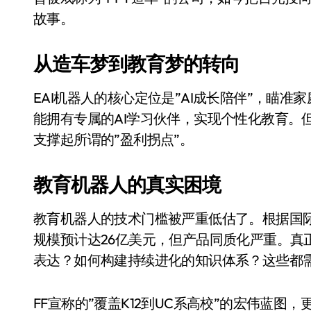
Xbox 25岁生日送壁纸送徽章，就
故事。
别再用汽车USB给MacBook充电了
从造车梦到教育梦的转向
花钱买宝马，启动先看蜘蛛侠？”车
EAI机器人的核心定位是”AI成长陪伴”，瞄
Windows 11家庭版和专业版，选
能拥有专属的AI学习伙伴，实现个性化教育。
你的U盘格式对了吗？详解exFAT和N
支撑起所谓的”盈利拐点”。
维修店最怕的“作死”操作：把手机塞
教育机器人的真实困境
轻到忽略不计 大疆Mini 2S内录实
从“卖电视”到“定规则”：海信拿下RGB-
教育机器人的技术门槛被严重低估了。根据国际
对不起胖东来，我先不学了——永辉的
规模预计达26亿美元，但产品同质化严重。真
表达？如何构建持续进化的知识体系？这些都
国际首次！中国钙钛矿探测器太空“
小米涨价！K90跳上3099，小米17标
FF宣称的”覆盖K12到UC系高校”的宏伟蓝