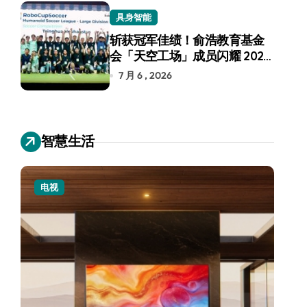
具身智能
斩获冠军佳绩！俞浩教育基金
会「天空工场」成员闪耀 2026
RoboCup 机器人世界杯
7 月 6 , 2026
智慧生活
电视