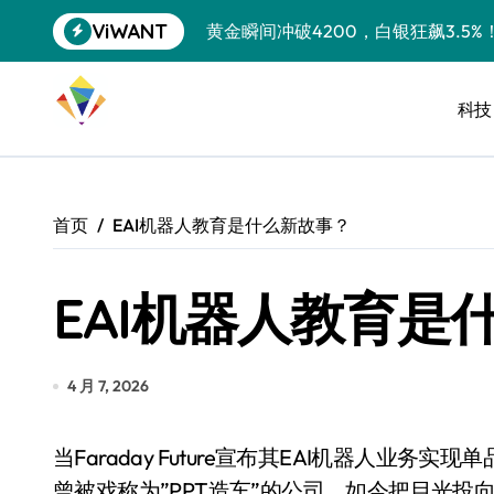
跳
ViWANT
黄金瞬间冲破4200，白银狂飙3.5
转
到
特斯拉中国卖第五，丰田一季净赚两
内
容
科技
Peloton 新车实测：屏幕能转、
Xbox七月大崩盘：裁员3200、
《我的世界》登陆Switch 2：画质
首页
EAI机器人教育是什么新故事？
谷歌DeepMind创始人辞去CEO，但
EAI机器人教育是
全球最小U盘，容量却碾压iPhone 
400层堆叠、性能翻倍 三星把最新存
召回X9、合作大众遇冷、高端梦碎：
4 月 7, 2026
比Model 3便宜？不，比Model 3有
当Faraday Future宣布其EAI机器人业务实现单品正毛利时，教育科技圈掀起了不小的波澜。这个
550亿美金！沙特把EA买了，但背了
曾被戏称为”PPT造车”的公司，如今把目光投