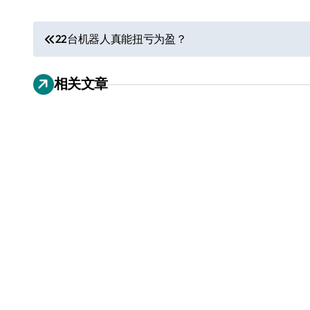
文
22台机器人真能扭亏为盈？
章
相关文章
导
航
电视