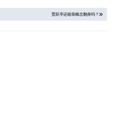
贾跃亭还能靠概念翻身吗？
小家电