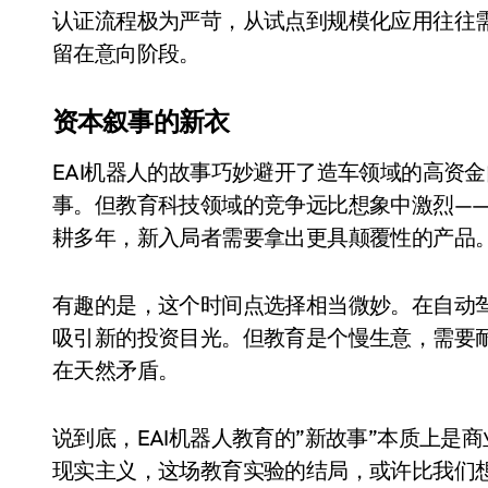
长鑫上市只是开胃菜：合肥正在下一
认证流程极为严苛，从试点到规模化应用往往需
留在意向阶段。
耳机低音像白开水？90%的人第一步
复古玩家狂喜：Anbernic第三次复刻
资本叙事的新衣
Xbox 360 游戏终于要登 PC，光
EAI机器人的故事巧妙避开了造车领域的高资
AirTag 新版到底香不香？一篇帮你
事。但教育科技领域的竞争远比想象中激烈——谷歌的Edu
苹果三星偷偷在用的“无感切换”，索尼
耕多年，新入局者需要拿出更具颠覆性的产品
Apple Watch 表盘还能这么玩？
有趣的是，这个时间点选择相当微妙。在自动
追觅清洁电器全球累计出货量破400
吸引新的投资目光。但教育是个慢生意，需要
在天然矛盾。
说到底，EAI机器人教育的”新故事”本质上
现实主义，这场教育实验的结局，或许比我们