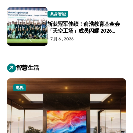
具身智能
斩获冠军佳绩！俞浩教育基金会
「天空工场」成员闪耀 2026
RoboCup 机器人世界杯
7 月 6 , 2026
智慧生活
电视