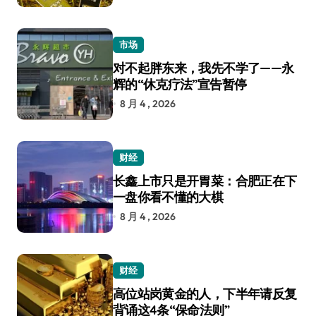
市场
对不起胖东来，我先不学了——永
辉的“休克疗法”宣告暂停
8 月 4 , 2026
财经
长鑫上市只是开胃菜：合肥正在下
一盘你看不懂的大棋
8 月 4 , 2026
财经
高位站岗黄金的人，下半年请反复
背诵这4条“保命法则”