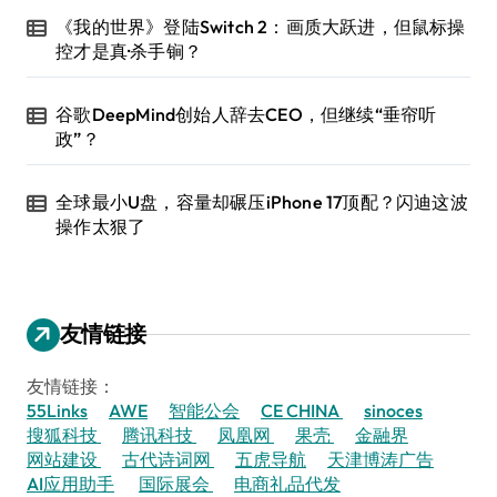
《我的世界》登陆Switch 2：画质大跃进，但鼠标操
控才是真·杀手锏？
谷歌DeepMind创始人辞去CEO，但继续“垂帘听
政”？
全球最小U盘，容量却碾压iPhone 17顶配？闪迪这波
操作太狠了
友情链接
友情链接：
55Links
AWE
智能公会
CE CHINA
sinoces
搜狐科技
腾讯科技
凤凰网
果壳
金融界
网站建设
古代诗词网
五虎导航
天津博涛广告
AI应用助手
国际展会
电商礼品代发