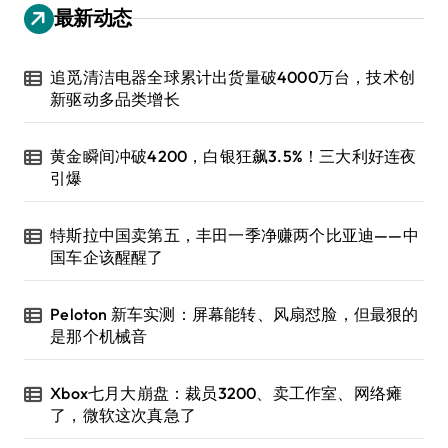
最新动态
追觅清洁电器全球累计出货量破4000万台，技术创
新驱动多品类增长
黄金瞬间冲破4200，白银狂飙3.5%！三大利好连夜
引爆
特斯拉中国卖第五，丰田一季净赚两个比亚迪——中
国车企该醒醒了
Peloton 新车实测：屏幕能转、风扇怼脸，但最狠的
是那个机械音
Xbox七月大崩盘：裁员3200、卖工作室、网络瘫
了，微软这次真急了