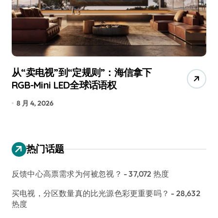
从“卖电视”到“定规则”：海信拿下
追
RGB-Mini LED全球话语权
已
8 月 4, 2026
7
热门话题
反馈中心高票需求为何被忽视？
- 37,072 热度
买电视，分区数量真的比光源色彩更重要吗？
- 28,632
热度