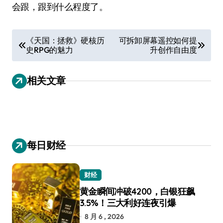
会跟，跟到什么程度了。
文
《天国：拯救》硬核历
可拆卸屏幕遥控如何提
史RPG的魅力
升创作自由度
章
导
相关文章
航
每日财经
财经
黄金瞬间冲破4200，白银狂飙
3.5%！三大利好连夜引爆
8 月 6 , 2026