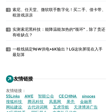
索尼、任天堂、微软联手数字化！买二手、借卡带、
租游戏凉凉
实测索尼黑科技：能降温能加热的“颈环”，除了贵还
有啥缺点？
一根线搞定96W供电+6K输出？LG这块屏现在入手
最划算
友情链接
友情链接：
55Links
AWE
智能公会
CE CHINA
sinoces
搜狐科技
腾讯科技
凤凰网
果壳
金融界
网站建设
古代诗词网
五虎导航
天津博涛广告