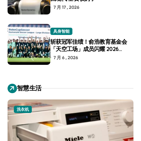
7 月 17 , 2026
具身智能
斩获冠军佳绩！俞浩教育基金会
「天空工场」成员闪耀 2026
RoboCup 机器人世界杯
7 月 6 , 2026
智慧生活
洗衣机