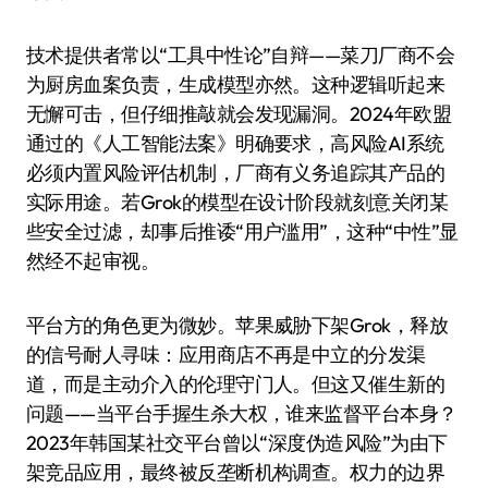
技术提供者常以“工具中性论”自辩——菜刀厂商不会
为厨房血案负责，生成模型亦然。这种逻辑听起来
无懈可击，但仔细推敲就会发现漏洞。2024年欧盟
通过的《人工智能法案》明确要求，高风险AI系统
必须内置风险评估机制，厂商有义务追踪其产品的
实际用途。若Grok的模型在设计阶段就刻意关闭某
些安全过滤，却事后推诿“用户滥用”，这种“中性”显
然经不起审视。
平台方的角色更为微妙。苹果威胁下架Grok，释放
的信号耐人寻味：应用商店不再是中立的分发渠
道，而是主动介入的伦理守门人。但这又催生新的
问题——当平台手握生杀大权，谁来监督平台本身？
2023年韩国某社交平台曾以“深度伪造风险”为由下
架竞品应用，最终被反垄断机构调查。权力的边界