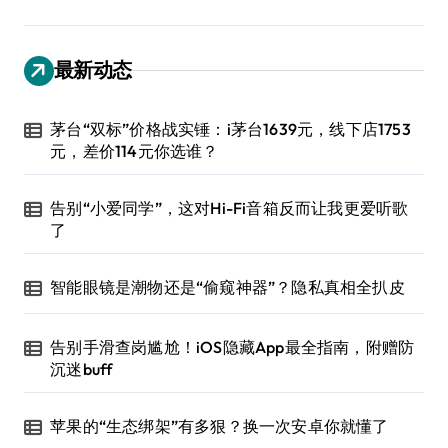
最新动态
茅台“双标”价格战实锤：i茅台1639元，线下店1753
元，差价114元你选谁？
告别“小爱同学”，这对Hi-Fi音箱反而让我更爱听歌
了
智能眼镜是潮物还是“偷窥神器”？隐私真相全扒皮
告别手滑查岗尴尬！iOS隐藏App最全指南，附赠防
沉迷buff
苹果的“生态绑架”有多狠？换一次安卓你就懂了