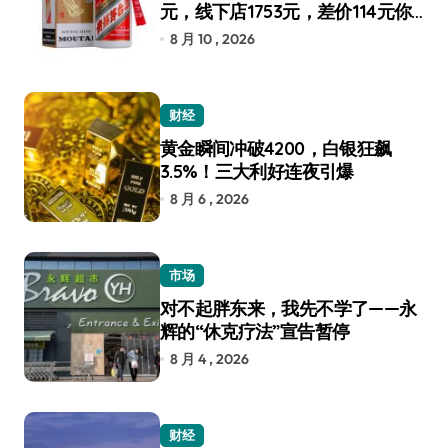
元，线下店1753元，差价114元你
选谁？
8 月 10 , 2026
财经
黄金瞬间冲破4200，白银狂飙
3.5%！三大利好连夜引爆
8 月 6 , 2026
市场
对不起胖东来，我先不学了——永
辉的“休克疗法”宣告暂停
8 月 4 , 2026
财经