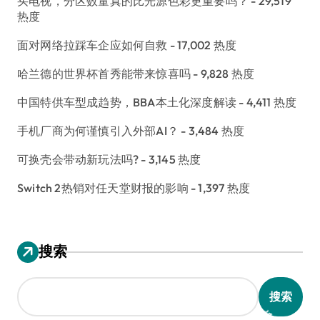
买电视，分区数量真的比光源色彩更重要吗？
- 29,519
热度
面对网络拉踩车企应如何自救
- 17,002 热度
哈兰德的世界杯首秀能带来惊喜吗
- 9,828 热度
中国特供车型成趋势，BBA本土化深度解读
- 4,411 热度
手机厂商为何谨慎引入外部AI？
- 3,484 热度
可换壳会带动新玩法吗?
- 3,145 热度
Switch 2热销对任天堂财报的影响
- 1,397 热度
搜索
搜索