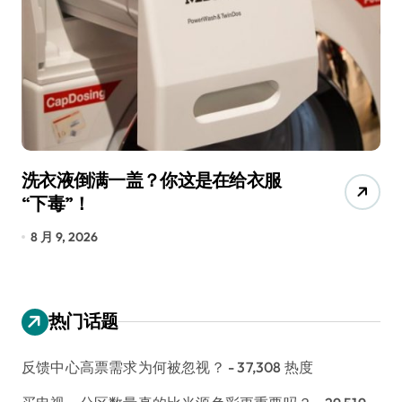
洗衣液倒满一盖？你这是在给衣服
宠
“下毒”！
香
8 月 9, 2026
8
热门话题
反馈中心高票需求为何被忽视？
- 37,308 热度