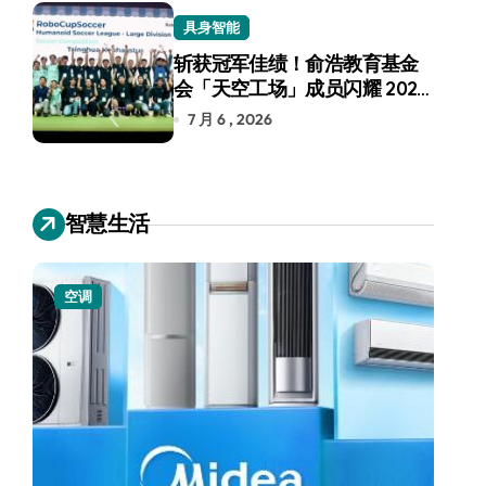
具身智能
斩获冠军佳绩！俞浩教育基金
会「天空工场」成员闪耀 2026
RoboCup 机器人世界杯
7 月 6 , 2026
智慧生活
空调