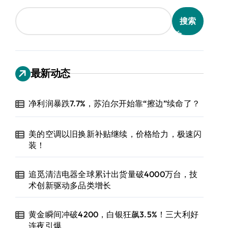
搜索
最新动态
净利润暴跌7.7%，苏泊尔开始靠“擦边”续命了？
美的空调以旧换新补贴继续，价格给力，极速闪
装！
追觅清洁电器全球累计出货量破4000万台，技
术创新驱动多品类增长
黄金瞬间冲破4200，白银狂飙3.5%！三大利好
连夜引爆