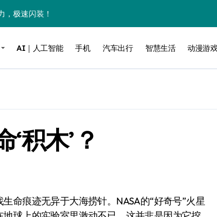
力，极速闪装！
0万台，技术创新驱动多品类增长
AI｜人工智能
手机
汽车出行
智慧生活
动漫游
%！三大利好连夜引爆
个比亚迪——中国车企该醒醒了
风扇怼脸，但最狠的是那个机械音
卖工作室、网络瘫了，微软这次真急了
‘积木’？
大跃进，但鼠标操控才是真·杀手锏？
继续“垂帘听政”？
17顶配？闪迪这波操作太狠了
储技术给了AI
小鹏的“多事之夏”
在地球上的实验室里激动不已。这并非是因为它挖