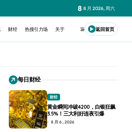
8
8 月 2026, 周六
戏
财经
热搜引力场
关于
返回首页
每日财经
财经
黄金瞬间冲破4200，白银狂飙
3.5%！三大利好连夜引爆
8 月 6 , 2026