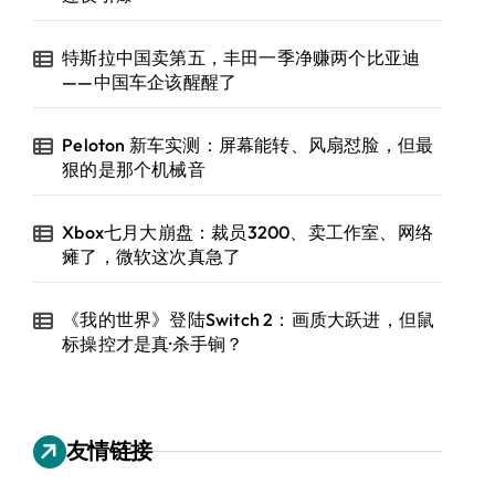
特斯拉中国卖第五，丰田一季净赚两个比亚迪
——中国车企该醒醒了
Peloton 新车实测：屏幕能转、风扇怼脸，但最
狠的是那个机械音
Xbox七月大崩盘：裁员3200、卖工作室、网络
瘫了，微软这次真急了
《我的世界》登陆Switch 2：画质大跃进，但鼠
标操控才是真·杀手锏？
友情链接