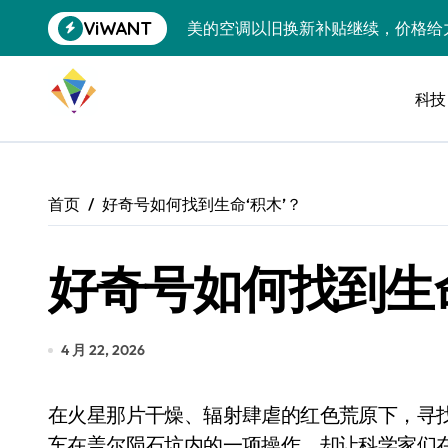
跳
ViWANT
美的空调以旧换新补贴继续，价格给
转
到
追觅清洁电器全球累计出货量破400
内
容
科技
黄金瞬间冲破4200，白银狂飙3.5
特斯拉中国卖第五，丰田一季净赚两
Peloton 新车实测：屏幕能转、
首页
好奇号如何找到生命‘积木’？
Xbox七月大崩盘：裁员3200、
好奇号如何找到生命
《我的世界》登陆Switch 2：画质
谷歌DeepMind创始人辞去CEO，但
全球最小U盘，容量却碾压iPhone 
4 月 22, 2026
400层堆叠、性能翻倍 三星把最新存
在火星那片干燥、辐射肆虐的红色荒原下，寻找生命痕迹无异于大海捞针。NASA的“好奇号”火星
召回X9、合作大众遇冷、高端梦碎：
车在盖尔陨石坑内的一项操作，却让科学家们