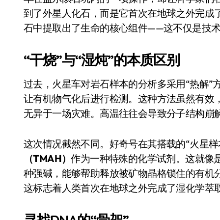
比Model 3便宜？不，比Model 3有
到了外星人化石，而是它首次在地球之外完成了
石中提取出了生命的核心组件——这不仅是技
550亿美金！沙特把EA买了，但背了
Xbox 25岁生日送壁纸送徽章，就
“干烧”与“湿炖”的本质区别
别再用汽车USB给MacBook充电了
过去，火星车对岩石样本的分析多采用“热解”
花钱买宝马，启动先看蜘蛛侠？”车
让有机物气化后进行检测。这种方法虽然有效
Windows 11家庭版和专业版，选
无异于一场灾难。高温往往会导致分子结构崩
你的U盘格式对了吗？详解exFAT和N
这次情况截然不同。好奇号在其搭载的“火星样
维修店最怕的“作死”操作：把手机塞
（TMAH）
作为一种特殊的化学试剂。这就像是
轻到忽略不计 大疆Mini 2S内录实
种强碱，能够帮助释放被矿物晶格锁住的有机
这标志着人类首次在地球之外完成了湿化学萃
从“卖电视”到“定规则”：海信拿下RGB-
对不起胖东来，我先不学了——永辉的
寻找DNA的“骨架”