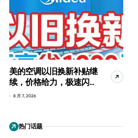
美的空调以旧换新补贴继
续，价格给力，极速闪
货
装！
8 月 7, 2026
8
热门话题