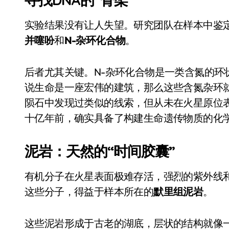
国际首次！中国钙钛矿探测器太空“
实验结果没有让人失望。研究团队在样本中鉴
小米涨价！K90跳上3099，小米17标
并噻吩
和
N-杂环化合物
。
长鑫上市只是开胃菜：合肥正在下一
耳机低音像白开水？90%的人第一步
后者尤其关键。N-杂环化合物是一类含氮的环状
说生命是一座宏伟的建筑，那么这些含氮杂环
复古玩家狂喜：Anbernic第三次复刻
陨石中发现过类似的线索，但从未在火星原位
Xbox 360 游戏终于要登 PC，光
十亿年前，确实具备了构建生命遗传物质的化
AirTag 新版到底香不香？一篇帮你
泥岩：天然的“时间胶囊”
净利润暴跌7.7%，苏泊尔开始靠“擦
有机分子在火星表面极难存活，强烈的紫外线
这些分子，得益于样本所在的
默里组泥岩
。
这些泥岩形成于古老的湖底，层状的结构就像