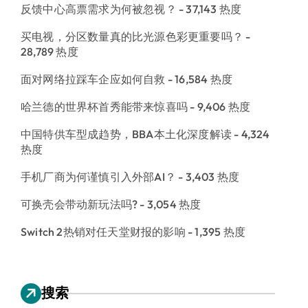
反馈中心高票需求为何被忽视？
- 37,143 热度
买电视，分区数量真的比光源色彩更重要吗？
-
28,789 热度
面对网络拉踩车企应如何自救
- 16,584 热度
哈兰德的世界杯首秀能带来惊喜吗
- 9,406 热度
中国特供车型成趋势，BBA本土化深度解读
- 4,324
热度
手机厂商为何谨慎引入外部AI？
- 3,403 热度
可换壳会带动新玩法吗?
- 3,054 热度
Switch 2热销对任天堂财报的影响
- 1,395 热度
搜索