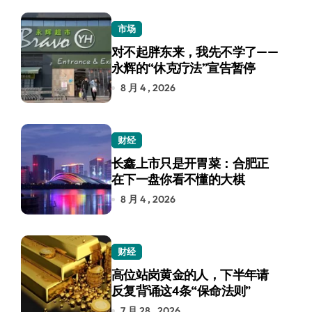
市场
对不起胖东来，我先不学了——
永辉的“休克疗法”宣告暂停
8 月 4 , 2026
财经
长鑫上市只是开胃菜：合肥正
在下一盘你看不懂的大棋
8 月 4 , 2026
财经
高位站岗黄金的人，下半年请
反复背诵这4条“保命法则”
7 月 28 , 2026