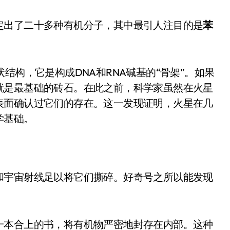
开箱”，一边探测射线一边光伏发电
定出了二十多种有机分子，其中最引人注目的是
苯
准版逼近4800
盘你看不懂的大棋
就做错了
结构，它是构成DNA和RNA碱基的“骨架”。如果
就是最基础的砖石。在此之前，科学家虽然在火星
GBA SP，情怀拉满
表面确认过它们的存在。这一发现证明，火星在几
盘党也能“以盘换数”了？
学基础。
避坑+种草
边”续命了？
和宇宙射线足以将它们撕碎。好奇号之所以能发现
一本合上的书，将有机物严密地封存在内部。这种