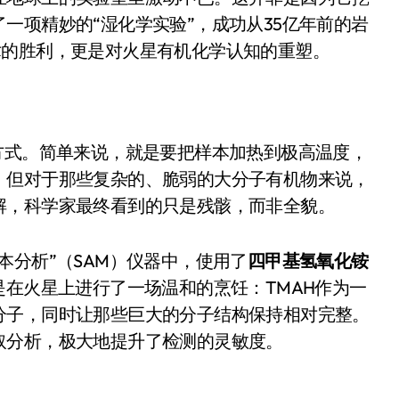
面儿——试驾雷克萨斯ES 500e
一项精妙的“湿化学实验”，成功从35亿年前的岩
术的胜利，更是对火星有机化学认知的重塑。
200亿的债
是不送主机，你领不领？
！老司机教你3招真·快充
方式。简单来说，就是要把样本加热到极高温度，
主怒了：车内不是广告屏！
，但对于那些复杂的、脆弱的大分子有机物来说，
错真的会后悔吗？
解，科学家最终看到的只是残骸，而非全貌。
TFS的终极对决
本分析”（SAM）仪器中，使用了
四甲基氢氧化铵
冰箱，你中招了吗？
在火星上进行了一场温和的烹饪：TMAH作为一
测，值不值得冲？
分子，同时让那些巨大的分子结构保持相对完整。
取分析，极大地提升了检测的灵敏度。
Mini LED全球话语权
“休克疗法”宣告暂停