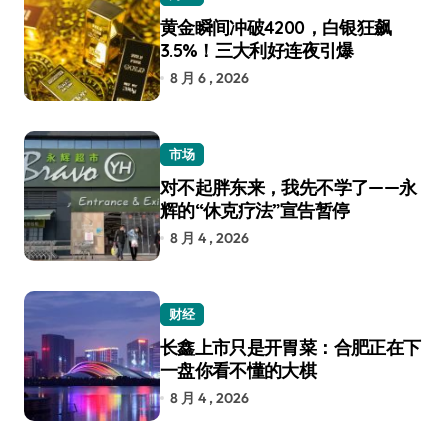
黄金瞬间冲破4200，白银狂飙
3.5%！三大利好连夜引爆
8 月 6 , 2026
市场
对不起胖东来，我先不学了——永
辉的“休克疗法”宣告暂停
8 月 4 , 2026
财经
长鑫上市只是开胃菜：合肥正在下
一盘你看不懂的大棋
8 月 4 , 2026