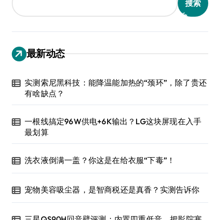
搜索
最新动态
实测索尼黑科技：能降温能加热的“颈环”，除了贵还
有啥缺点？
一根线搞定96W供电+6K输出？LG这块屏现在入手
最划算
洗衣液倒满一盖？你这是在给衣服“下毒”！
宠物美容吸尘器，是智商税还是真香？实测告诉你
三星QS90H回音壁评测：内置四重低音，把影院塞