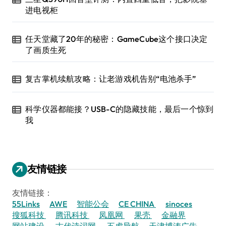
进电视柜
任天堂藏了20年的秘密：GameCube这个接口决定
了画质生死
复古掌机续航攻略：让老游戏机告别“电池杀手”
科学仪器都能接？USB-C的隐藏技能，最后一个惊到
我
友情链接
友情链接：
55Links
AWE
智能公会
CE CHINA
sinoces
搜狐科技
腾讯科技
凤凰网
果壳
金融界
网站建设
古代诗词网
五虎导航
天津博涛广告