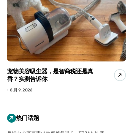
宠物美容吸尘器，是智商税还是真
三
香？实测告诉你
低
8 月 9, 2026
8
热门话题
反馈中心高票需求为何被忽视？
- 37,244 热度