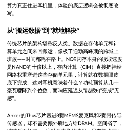
算力真正住进耳机里，体验的底层逻辑会被彻底改
写。
从"搬运数据"到"就地解决"
传统芯片的架构堪称反人类。数据在存储单元和计
算单元之间来回搬运，像极了通勤高峰期的跨城上
班族——时间都耗在路上。NOR闪存本身的读取速度
是NAND的十倍以上，存内计算（CIM）直接把神经
网络权重塞进这些存储单元里，计算就在数据眼皮
底下完成。这对耳机意味着什么？功耗预算从几十
毫瓦骤降到个位数，而响应延迟从"能感知"变成"无
感"。
Anker的Thus芯片塞进8颗MEMS麦克风和2颗骨传导
传感器，却不需要额外腾地方给DRAM。空间省了，