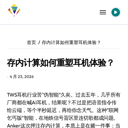
跳
转
到
内
容
首页
存内计算如何重塑耳机体验？
存内计算如何重塑耳机体验？
4 月 23, 2026
TWS耳机行业苦"伪智能"久矣。过去五年，几乎所有
厂商都在喊AI耳机，结果呢？不过是把语音指令传
给云端，等个半秒延迟，再给你念天气。这种"联网
乞丐版"智能，在地铁信号盲区里连切歌都成问题。
Anker这次押注存内计算，本质上是在赌一件事：当