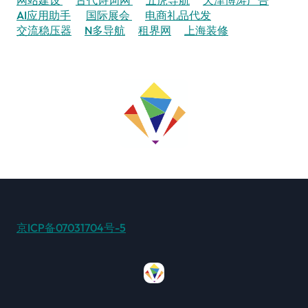
AI应用助手
国际展会
电商礼品代发
交流稳压器
N多导航
租界网
上海装修
京ICP备07031704号-5