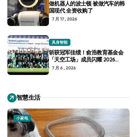
做机器人的波士顿 被做汽车的韩
国现代 全资收购了
7 月 17 , 2026
具身智能
斩获冠军佳绩！俞浩教育基金会
「天空工场」成员闪耀 2026
RoboCup 机器人世界杯
7 月 6 , 2026
智慧生活
小家电