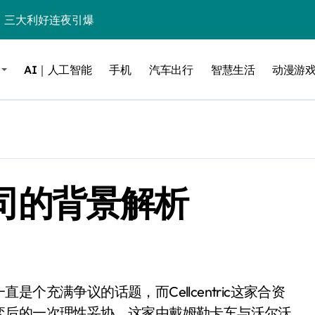
%！三大利好连夜引爆
个比亚迪——中国车企该醒醒了
AI｜人工智能
手机
汽车出行
智慧生活
动漫游
风扇怼脸，但最狠的是那个机械音
卖工作室、网络瘫了，微软这次真急了
大跃进，但鼠标操控才是真·杀手锏？
继续“垂帘听政”？
合资公司的背景解析
17顶配？闪迪这波操作太狠了
储技术给了AI
小鹏的“多事之夏”
面儿——试驾雷克萨斯ES 500e
200亿的债
弈后的一次理性妥协。这家由戴姆勒卡车与沃尔沃