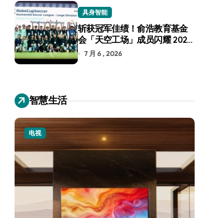
具身智能
斩获冠军佳绩！俞浩教育基金
会「天空工场」成员闪耀 2026
RoboCup 机器人世界杯
7 月 6 , 2026
智慧生活
电视