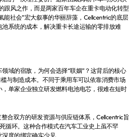
是不送主机，你领不领？
起的跟风之作，而是两家百年车企在重卡电动化转型
社会”宏大叙事的华丽辞藻，Cellcentric的底层
！老司机教你3招真·快充
电池系统的成本，解决重卡长途运输的零排放难
主怒了：车内不是广告屏！
错真的会后悔吗？
TFS的终极对决
冰箱，你中招了吗？
领域的宿敌，为何会选择“联姻”？这背后的核心
门槛与制造成本。不同于乘用车可以依靠消费市场
测，值不值得冲？
小，单家企业独立研发燃料电池电芯，很难在短时
Mini LED全球话语权
“休克疗法”宣告暂停
双方的研发资源与供应链体系，Cellcentric旨
开箱”，一边探测射线一边光伏发电
的死循环。这种合作模式在汽车工业史上虽不罕
准版逼近4800
此深度的绑定确实少见。