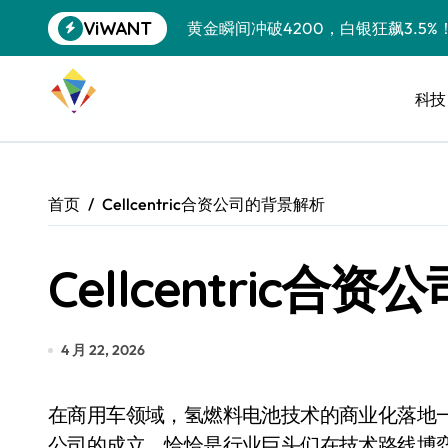
跳
ViWANT
黄金瞬间冲破4200，白银狂飙3.5
转
到
特斯拉中国卖第五，丰田一季净赚两
内
容
科技
Peloton 新车实测：屏幕能转、
Xbox七月大崩盘：裁员3200、
《我的世界》登陆Switch 2：画质
首页
Cellcentric合资公司的背景解析
谷歌DeepMind创始人辞去CEO，但
Cellcentric
全球最小U盘，容量却碾压iPhone 
400层堆叠、性能翻倍 三星把最新存
召回X9、合作大众遇冷、高端梦碎：
4 月 22, 2026
比Model 3便宜？不，比Model 3有
在商用车领域，氢燃料电池技术的商业化落地一直是个充满争议的话题，而Cellcentric这家合资
550亿美金！沙特把EA买了，但背了
公司的成立，恰恰是行业巨头们在技术路线博