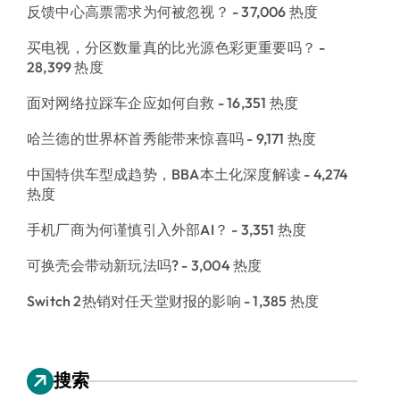
反馈中心高票需求为何被忽视？
- 37,006 热度
买电视，分区数量真的比光源色彩更重要吗？
-
28,399 热度
面对网络拉踩车企应如何自救
- 16,351 热度
哈兰德的世界杯首秀能带来惊喜吗
- 9,171 热度
中国特供车型成趋势，BBA本土化深度解读
- 4,274
热度
手机厂商为何谨慎引入外部AI？
- 3,351 热度
可换壳会带动新玩法吗?
- 3,004 热度
Switch 2热销对任天堂财报的影响
- 1,385 热度
搜索