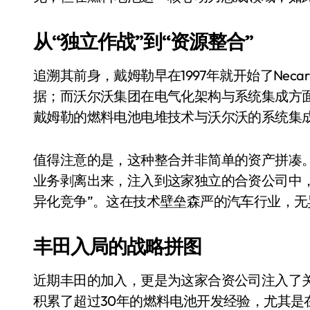
长鑫上市只是开胃菜：合肥正在下一
从“独立作战”到“资源整合”
耳机低音像白开水？90%的人第一步
复古玩家狂喜：Anbernic第三次复刻
追溯其前身，戴姆勒早在1997年就开始了Nec
Xbox 360 游戏终于要登 PC，光
据；而沃尔沃集团在电气化架构与系统集成方面同样
戴姆勒的燃料电池电堆技术与沃尔沃的系统集成
AirTag 新版到底香不香？一篇帮你
苹果三星偷偷在用的“无感切换”，索尼
值得注意的是，这种整合并非简单的资产拼凑
Apple Watch 表盘还能这么玩？
业务剥离出来，注入到这家独立的合资公司中
异化竞争”。这在技术壁垒森严的汽车行业，
追觅清洁电器全球累计出货量破400
丰田入局的战略拼图
近期丰田的加入，更是为这家合资公司注入了关键
积累了超过30年的燃料电池开发经验，尤其是