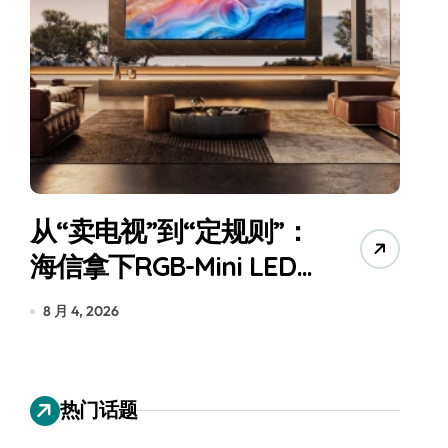
从“卖电视”到“定规则”：
海信拿下RGB-Mini LED
全球话语权
为
8 月 4, 2026
7
热门话题