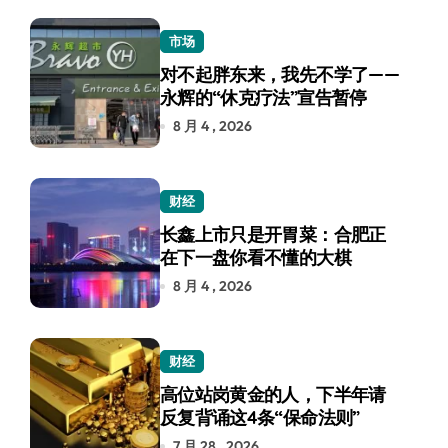
市场
对不起胖东来，我先不学了——
永辉的“休克疗法”宣告暂停
8 月 4 , 2026
财经
长鑫上市只是开胃菜：合肥正
在下一盘你看不懂的大棋
8 月 4 , 2026
财经
高位站岗黄金的人，下半年请
反复背诵这4条“保命法则”
7 月 28 , 2026