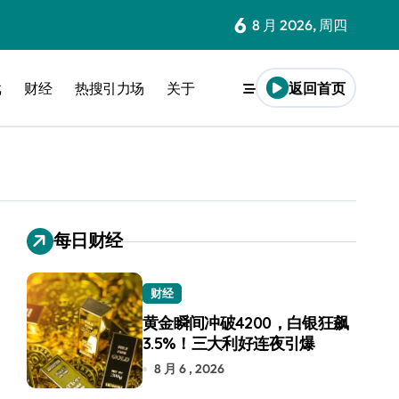
6
8 月 2026, 周四
戏
财经
热搜引力场
关于
返回首页
每日财经
财经
黄金瞬间冲破4200，白银狂飙
3.5%！三大利好连夜引爆
8 月 6 , 2026