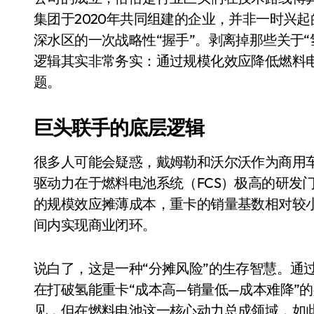
Xbox 25岁生日送壁纸送徽章，就
集团于2020年共同组建的企业，并非一时兴
深水区的一次战略性“握手”。剥离掉那些关于“氢能
别再用汽车USB给MacBook充电了
逻辑其实非常务实：通过规模化效应降低燃料
花钱买宝马，启动先看蜘蛛侠？”车
题。
Windows 11家庭版和专业版，选
巨头联手的底层逻辑
你的U盘格式对了吗？详解exFAT和N
维修店最怕的“作死”操作：把手机塞
很多人可能会疑惑，戴姆勒和沃尔沃作为商用车
驱动力在于燃料电池系统（FCS）极高的研发
轻到忽略不计 大疆Mini 2S内录实
的规模效应摊薄成本，重卡的销量基数相对较
从“卖电视”到“定规则”：海信拿下RGB-
间内实现商业闭环。
对不起胖东来，我先不学了——永辉的
说白了，这是一种“分摊风险”的生存智慧。通过整合
国际首次！中国钙钛矿探测器太空“
在打破氢能重卡“成本高—销量低—成本难降”
小米涨价！K90跳上3099，小米17标
见，但在燃料电池这一核心动力总成领域，如