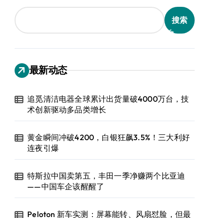
搜索
最新动态
追觅清洁电器全球累计出货量破4000万台，技
术创新驱动多品类增长
黄金瞬间冲破4200，白银狂飙3.5%！三大利好
连夜引爆
特斯拉中国卖第五，丰田一季净赚两个比亚迪
——中国车企该醒醒了
Peloton 新车实测：屏幕能转、风扇怼脸，但最