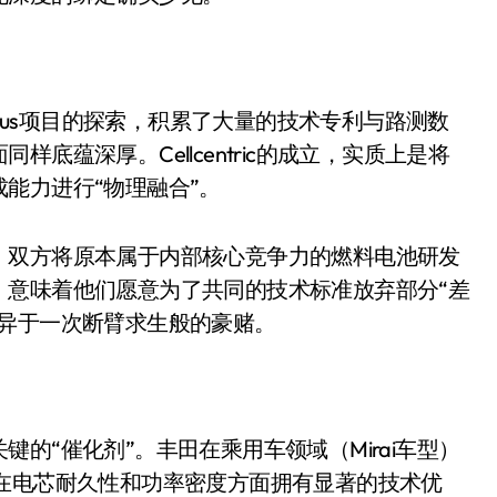
盘你看不懂的大棋
就做错了
GBA SP，情怀拉满
arus项目的探索，积累了大量的技术专利与路测数
盘党也能“以盘换数”了？
底蕴深厚。Cellcentric的成立，实质上是将
能力进行“物理融合”。
避坑+种草
Bose却学不会？一文讲透
。双方将原本属于内部核心竞争力的燃料电池研发
保姆级教程，有手就会！
，意味着他们愿意为了共同的技术标准放弃部分“差
无异于一次断臂求生般的豪赌。
0万台，技术创新驱动多品类增长
的“催化剂”。丰田在乘用车领域（Mirai车型）
在电芯耐久性和功率密度方面拥有显著的技术优