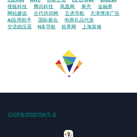
搜狐科技
腾讯科技
凤凰网
果壳
金融界
网站建设
古代诗词网
五虎导航
天津博涛广告
AI应用助手
国际展会
电商礼品代发
交流稳压器
N多导航
租界网
上海装修
京ICP备07031704号-5