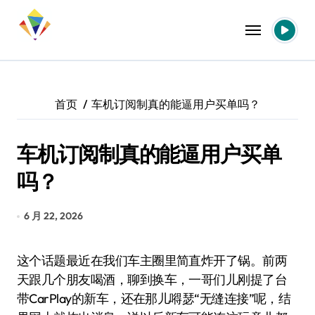
跳
转
到
内
容
首页
车机订阅制真的能逼用户买单吗？
车机订阅制真的能逼用户买单
吗？
6 月 22, 2026
这个话题最近在我们车主圈里简直炸开了锅。前两
天跟几个朋友喝酒，聊到换车，一哥们儿刚提了台
带CarPlay的新车，还在那儿嘚瑟“无缝连接”呢，结