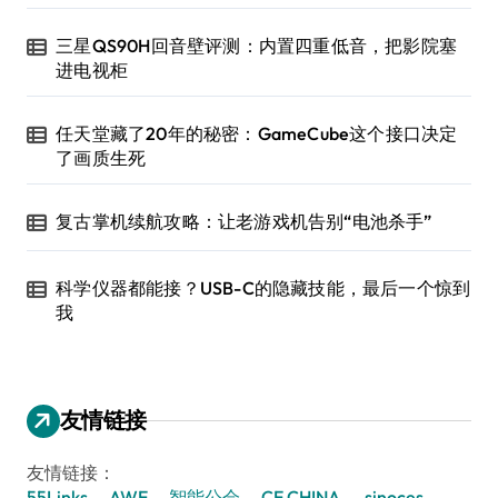
三星QS90H回音壁评测：内置四重低音，把影院塞
进电视柜
任天堂藏了20年的秘密：GameCube这个接口决定
了画质生死
复古掌机续航攻略：让老游戏机告别“电池杀手”
科学仪器都能接？USB-C的隐藏技能，最后一个惊到
我
友情链接
友情链接：
55Links
AWE
智能公会
CE CHINA
sinoces