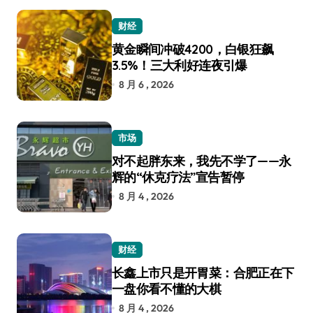
财经
黄金瞬间冲破4200，白银狂飙
3.5%！三大利好连夜引爆
8 月 6 , 2026
市场
对不起胖东来，我先不学了——永
辉的“休克疗法”宣告暂停
8 月 4 , 2026
财经
长鑫上市只是开胃菜：合肥正在下
一盘你看不懂的大棋
8 月 4 , 2026