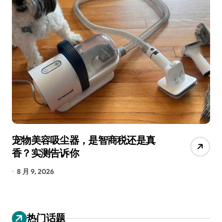
宠物美容吸尘器，是智商税还是真
三
香？实测告诉你
低
8 月 9, 2026
8
热门话题