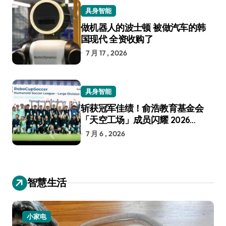
具身智能
做机器人的波士顿 被做汽车的韩
国现代 全资收购了
7 月 17 , 2026
具身智能
斩获冠军佳绩！俞浩教育基金会
「天空工场」成员闪耀 2026
RoboCup 机器人世界杯
7 月 6 , 2026
智慧生活
小家电