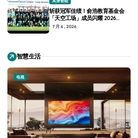
具身智能
斩获冠军佳绩！俞浩教育基金会
「天空工场」成员闪耀 2026
RoboCup 机器人世界杯
7 月 6 , 2026
智慧生活
电视