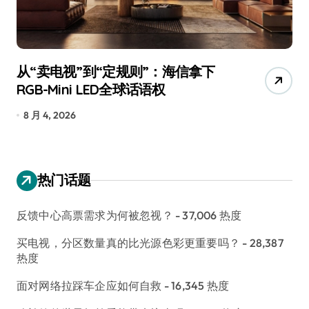
从“卖电视”到“定规则”：海信拿下
追
RGB-Mini LED全球话语权
已
8 月 4, 2026
7
热门话题
反馈中心高票需求为何被忽视？
- 37,006 热度
买电视，分区数量真的比光源色彩更重要吗？
- 28,387
热度
面对网络拉踩车企应如何自救
- 16,345 热度