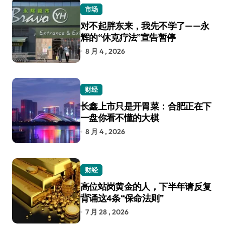
市场
对不起胖东来，我先不学了——永
辉的“休克疗法”宣告暂停
8 月 4 , 2026
财经
长鑫上市只是开胃菜：合肥正在下
一盘你看不懂的大棋
8 月 4 , 2026
财经
高位站岗黄金的人，下半年请反复
背诵这4条“保命法则”
7 月 28 , 2026