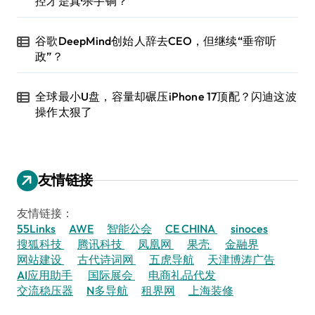
控才是真·杀手锏？
谷歌DeepMind创始人辞去CEO，但继续“垂帘听
政”？
全球最小U盘，容量却碾压iPhone 17顶配？闪迪这波
操作太狠了
友情链接
友情链接：
55Links
AWE
智能公会
CE CHINA
sinoces
搜狐科技
腾讯科技
凤凰网
果壳
金融界
网站建设
古代诗词网
五虎导航
天津博涛广告
AI应用助手
国际展会
电商礼品代发
交流稳压器
N多导航
租界网
上海装修