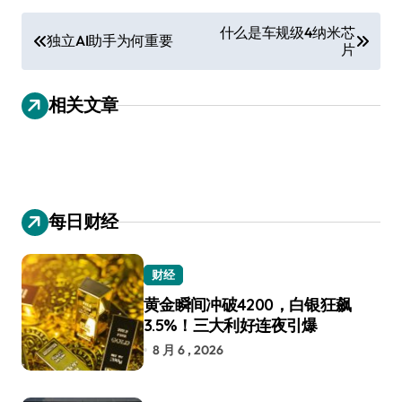
文
什么是车规级4纳米芯
独立AI助手为何重要
片
章
导
相关文章
航
每日财经
财经
黄金瞬间冲破4200，白银狂飙
3.5%！三大利好连夜引爆
8 月 6 , 2026