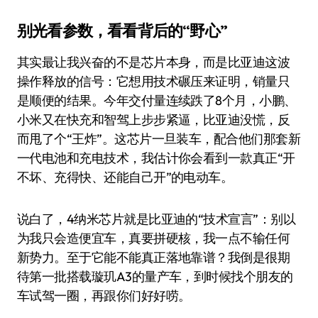
别光看参数，看看背后的“野心”
其实最让我兴奋的不是芯片本身，而是比亚迪这波
操作释放的信号：它想用技术碾压来证明，销量只
是顺便的结果。今年交付量连续跌了8个月，小鹏、
小米又在快充和智驾上步步紧逼，比亚迪没慌，反
而甩了个“王炸”。这芯片一旦装车，配合他们那套新
一代电池和充电技术，我估计你会看到一款真正“开
不坏、充得快、还能自己开”的电动车。
说白了，4纳米芯片就是比亚迪的“技术宣言”：别以
为我只会造便宜车，真要拼硬核，我一点不输任何
新势力。至于它能不能真正落地靠谱？我倒是很期
待第一批搭载璇玑A3的量产车，到时候找个朋友的
车试驾一圈，再跟你们好好唠。