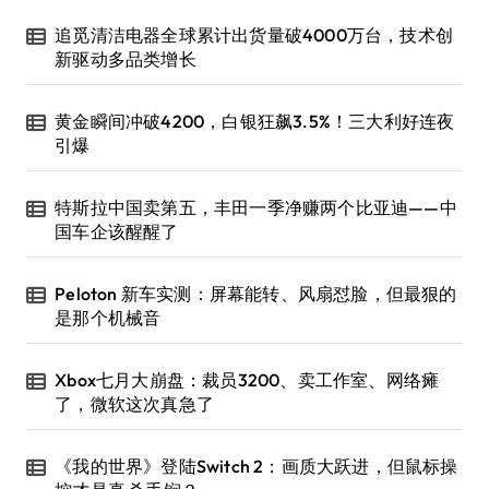
追觅清洁电器全球累计出货量破4000万台，技术创
新驱动多品类增长
黄金瞬间冲破4200，白银狂飙3.5%！三大利好连夜
引爆
特斯拉中国卖第五，丰田一季净赚两个比亚迪——中
国车企该醒醒了
Peloton 新车实测：屏幕能转、风扇怼脸，但最狠的
是那个机械音
Xbox七月大崩盘：裁员3200、卖工作室、网络瘫
了，微软这次真急了
《我的世界》登陆Switch 2：画质大跃进，但鼠标操