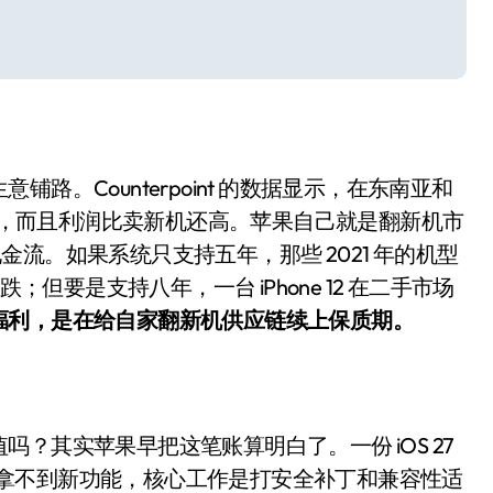
开箱”，一边探测射线一边光伏发电
准版逼近4800
盘你看不懂的大棋
就做错了
。Counterpoint 的数据显示，在东南亚和
GBA SP，情怀拉满
量一直在涨，而且利润比卖新机还高。苹果自己就是翻新机市
盘党也能“以盘换数”了？
流。如果系统只支持五年，那些 2021 年的机型
避坑+种草
；但要是支持八年，一台 iPhone 12 在二手市场
福利，是在给自家翻新机供应链续上保质期。
边”续命了？
？其实苹果早把这笔账算明白了。一份 iOS 27
 系列基本拿不到新功能，核心工作是打安全补丁和兼容性适