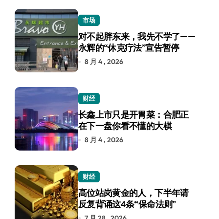
市场
对不起胖东来，我先不学了——
永辉的“休克疗法”宣告暂停
8 月 4 , 2026
财经
长鑫上市只是开胃菜：合肥正
在下一盘你看不懂的大棋
8 月 4 , 2026
财经
高位站岗黄金的人，下半年请
反复背诵这4条“保命法则”
7 月 28 , 2026