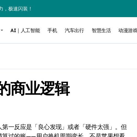
力，极速闪装！
0万台，技术创新驱动多品类增长
AI｜人工智能
手机
汽车出行
智慧生活
动漫游
%！三大利好连夜引爆
个比亚迪——中国车企该醒醒了
风扇怼脸，但最狠的是那个机械音
卖工作室、网络瘫了，微软这次真急了
的商业逻辑
大跃进，但鼠标操控才是真·杀手锏？
继续“垂帘听政”？
17顶配？闪迪这波操作太狠了
储技术给了AI
小鹏的“多事之夏”
精算过的账——用户换机周期变长，不是苹果想看