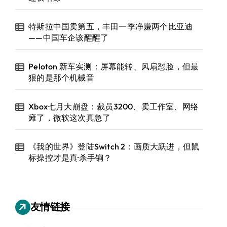
特斯拉中国卖第五，丰田一季净赚两个比亚迪
——中国车企该醒醒了
Peloton 新车实测：屏幕能转、风扇怼脸，但最
狠的是那个机械音
Xbox七月大崩盘：裁员3200、卖工作室、网络
瘫了，微软这次真急了
《我的世界》登陆Switch 2：画质大跃进，但鼠
标操控才是真·杀手锏？
友情链接