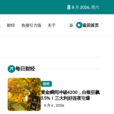
8
8 月 2026, 周六
戏
财经
热搜引力场
关于
返回首页
每日财经
财经
黄金瞬间冲破4200，白银狂飙
3.5%！三大利好连夜引爆
8 月 6 , 2026