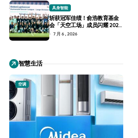
具身智能
斩获冠军佳绩！俞浩教育基金
会「天空工场」成员闪耀 2026
RoboCup 机器人世界杯
7 月 6 , 2026
智慧生活
空调