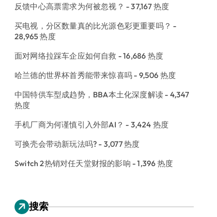
反馈中心高票需求为何被忽视？
- 37,167 热度
买电视，分区数量真的比光源色彩更重要吗？
-
28,965 热度
面对网络拉踩车企应如何自救
- 16,686 热度
哈兰德的世界杯首秀能带来惊喜吗
- 9,506 热度
中国特供车型成趋势，BBA本土化深度解读
- 4,347
热度
手机厂商为何谨慎引入外部AI？
- 3,424 热度
可换壳会带动新玩法吗?
- 3,077 热度
Switch 2热销对任天堂财报的影响
- 1,396 热度
搜索