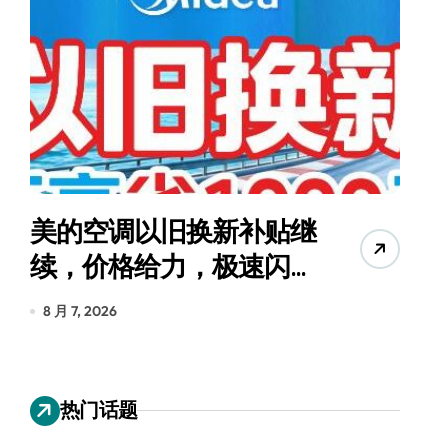
美的空调以旧换新补贴继
续，价格给力，极速闪
货
装！
8 月 7, 2026
8
热门话题