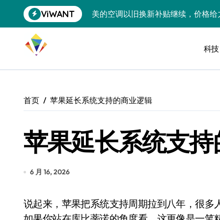
跳
ViWANT
美的空调以旧换新补贴继续，价格给
转
到
追觅清洁电器全球累计出货量破400
内
容
科技
黄金瞬间冲破4200，白银狂飙3.5
特斯拉中国卖第五，丰田一季净赚两
Peloton 新车实测：屏幕能转、
首页
苹果延长系统支持的商业逻辑
Xbox七月大崩盘：裁员3200、
苹果延长系统支持
《我的世界》登陆Switch 2：画质
谷歌DeepMind创始人辞去CEO，但
全球最小U盘，容量却碾压iPhone 
6 月 16, 2026
400层堆叠、性能翻倍 三星把最新存
说起来，苹果把系统支持周期拉到八年，很多人第一反应是「良心发现」或者「硬件太强」。但
召回X9、合作大众遇冷、高端梦碎：
如果你站在库比蒂诺的角度看，这更像是一笔