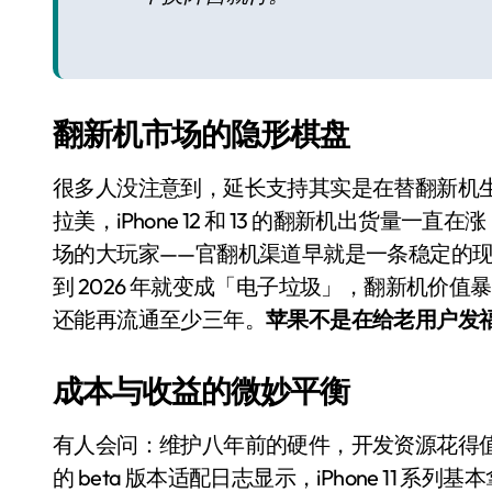
国际首次！中国钙钛矿探测器太空“
小米涨价！K90跳上3099，小米17标
长鑫上市只是开胃菜：合肥正在下一
翻新机市场的隐形棋盘
耳机低音像白开水？90%的人第一步
很多人没注意到，延长支持其实是在替翻新机生意铺路
复古玩家狂喜：Anbernic第三次复刻
拉美，iPhone 12 和 13 的翻新机出货
Xbox 360 游戏终于要登 PC，光
场的大玩家——官翻机渠道早就是一条稳定的现金
AirTag 新版到底香不香？一篇帮你
到 2026 年就变成「电子垃圾」，翻新机价值暴跌
还能再流通至少三年。
苹果不是在给老用户发
净利润暴跌7.7%，苏泊尔开始靠“擦
成本与收益的微妙平衡
有人会问：维护八年前的硬件，开发资源花得值吗
的 beta 版本适配日志显示，iPhone 11