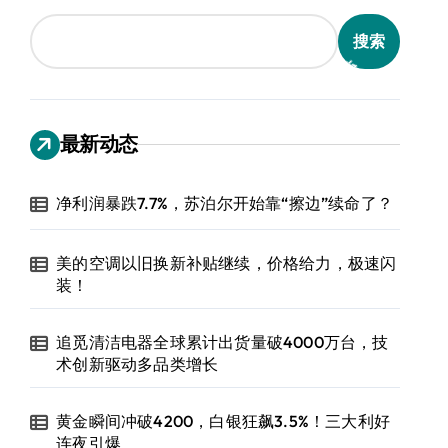
搜索
最新动态
净利润暴跌7.7%，苏泊尔开始靠“擦边”续命了？
美的空调以旧换新补贴继续，价格给力，极速闪
装！
追觅清洁电器全球累计出货量破4000万台，技
术创新驱动多品类增长
黄金瞬间冲破4200，白银狂飙3.5%！三大利好
连夜引爆