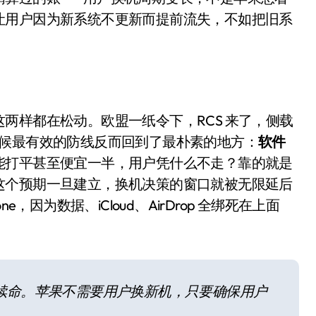
面儿——试驾雷克萨斯ES 500e
让用户因为新系统不更新而提前流失，不如把旧系
200亿的债
是不送主机，你领不领？
！老司机教你3招真·快充
两样都在松动。欧盟一纸令下，RCS 来了，侧载
主怒了：车内不是广告屏！
。这时候最有效的防线反而回到了最朴素的地方：
软件
错真的会后悔吗？
能打平甚至便宜一半，用户凭什么不走？靠的就是
这个预期一旦建立，换机决策的窗口就被无限延后
TFS的终极对决
，因为数据、iCloud、AirDrop 全绑死在上面
冰箱，你中招了吗？
测，值不值得冲？
Mini LED全球话语权
续命。苹果不需要用户换新机，只要确保用户
“休克疗法”宣告暂停