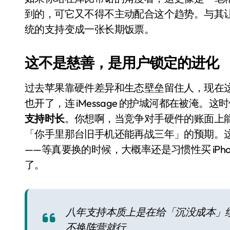
比Model 3便宜？不，比Model 3有
到的，可它又不得不主动配合这个趋势。与其
统的支持变成一张长期饭票。
550亿美金！沙特把EA买了，但背了
Xbox 25岁生日送壁纸送徽章，就
这不是慈善，是用户锁定的进化
别再用汽车USB给MacBook充电了
过去苹果靠硬件差异和生态壁垒留住人，现在这
花钱买宝马，启动先看蜘蛛侠？”车
也开了，连 iMessage 的护城河都在被淹
Windows 11家庭版和专业版，选
支持时长
。你想啊，当竞争对手硬件的账面上
「你手里那台旧手机还能再战三年」的预期。
你的U盘格式对了吗？详解exFAT和N
——等真要换的时候，大概率还是习惯性买 iPhone
维修店最怕的“作死”操作：把手机塞
了。
轻到忽略不计 大疆Mini 2S内录实
从“卖电视”到“定规则”：海信拿下RGB-
八年支持本质上是在给「沉没成本」
对不起胖东来，我先不学了——永辉的
不换阵营就行。