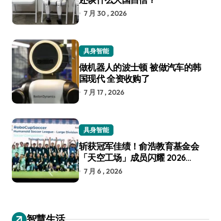
7 月 30 , 2026
具身智能
做机器人的波士顿 被做汽车的韩
国现代 全资收购了
7 月 17 , 2026
具身智能
斩获冠军佳绩！俞浩教育基金会
「天空工场」成员闪耀 2026
RoboCup 机器人世界杯
7 月 6 , 2026
智慧生活