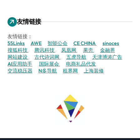
友情链接
友情链接：
55Links
AWE
智能公会
CE CHINA
sinoces
搜狐科技
腾讯科技
凤凰网
果壳
金融界
网站建设
古代诗词网
五虎导航
天津博涛广告
AI应用助手
国际展会
电商礼品代发
交流稳压器
N多导航
租界网
上海装修