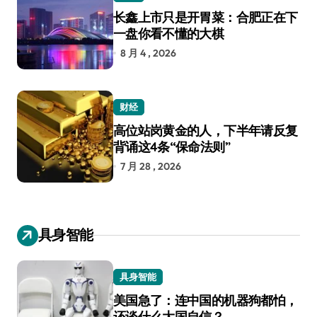
长鑫上市只是开胃菜：合肥正在下
一盘你看不懂的大棋
8 月 4 , 2026
财经
高位站岗黄金的人，下半年请反复
背诵这4条“保命法则”
7 月 28 , 2026
具身智能
具身智能
美国急了：连中国的机器狗都怕，
还谈什么大国自信？