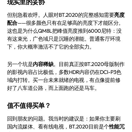
现实里的妥协
但别急着欢呼。人眼对BT.2020的完整感知需要
亮度
配合
——很多颜色只有在足够高的亮度下才能区分。
这也是为什么QM8L把峰值亮度推到6000尼特：没
有这束光，广色域只是沉睡的潜能。普通客厅环境
下，你大概率激活不了它的全部实力。
另一个坑是
内容稀缺
。目前真正按BT.2020母版制作
的影视内容占比极低，多数HDR内容仍在DCI-P3色
域内打转。买一台未来就绪的电视，有点像提前修
好了八车道公路，而上面跑的还是马车。
值不值得买单？
回到朋友的问题。我当时的建议是：如果你主要刷
国内流媒体、看有线电视，BT.2020目前是个
性能冗