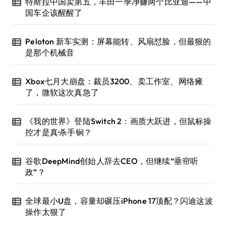
特斯拉中国卖第五，丰田一季净赚两个比亚迪——中
国车企该醒醒了
Peloton 新车实测：屏幕能转、风扇怼脸，但最狠的
是那个机械音
Xbox七月大崩盘：裁员3200、卖工作室、网络瘫
了，微软这次真急了
《我的世界》登陆Switch 2：画质大跃进，但鼠标操
控才是真·杀手锏？
谷歌DeepMind创始人辞去CEO，但继续“垂帘听
政”？
全球最小U盘，容量却碾压iPhone 17顶配？闪迪这波
操作太狠了