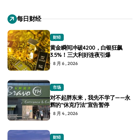
每日财经
财经
黄金瞬间冲破4200，白银狂飙
3.5%！三大利好连夜引爆
8 月 6 , 2026
市场
对不起胖东来，我先不学了——永
辉的“休克疗法”宣告暂停
8 月 4 , 2026
财经