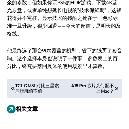
余
的参数；但如果你玩PS5的HDR游戏、下载4K蓝
光原盘，或者单纯想延长电视的"技术保鲜期"，这钱
花得并不冤枉。显示技术的残酷之处在于，色彩标
准一旦升级，很少回退——今天的超前，是明天的及
格线。
他最终选了那台90%覆盖的机型，省下的钱买了套音
响。这个选择本身也说明了一件事：参数表上的百
分比，终究要落回具体的使用场景里才算数。
文
TCL QM8L对比三星索
A18 Pro 芯片为何配不
尼旗舰值不值
上 Mac？
章
导
相关文章
航