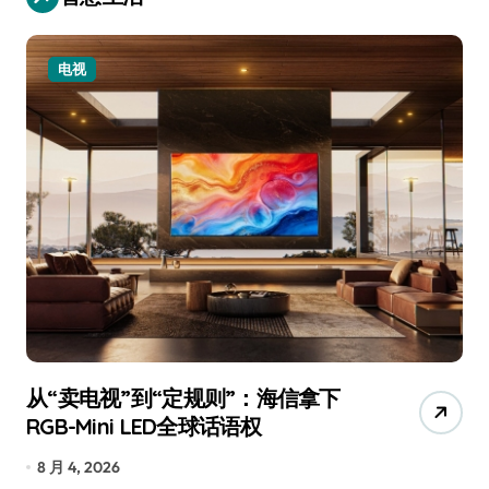
电视
从“卖电视”到“定规则”：海信拿下
追
RGB-Mini LED全球话语权
已
8 月 4, 2026
7