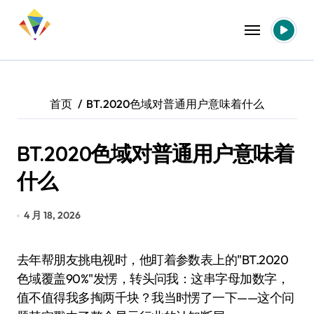
跳
转
到
内
容
首页
BT.2020色域对普通用户意味着什么
BT.2020色域对普通用户意味着
什么
4 月 18, 2026
去年帮朋友挑电视时，他盯着参数表上的"BT.2020
色域覆盖90%"发愣，转头问我：这串字母加数字，
值不值得我多掏两千块？我当时愣了一下——这个问