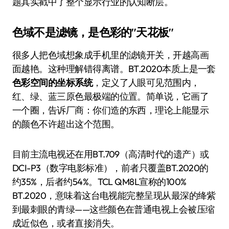
题其实戳中了整个显示行业的认知断层。
色域不是滤镜，是色彩的"天花板"
很多人把色域想象成手机里的滤镜开关，开越高画
面越艳。这种理解错得离谱。BT.2020本质上是一套
色彩空间的坐标系统
，定义了人眼可见范围内，
红、绿、蓝三原色最极端的位置。简单说，它画了
一个圈，告诉厂商：你们造的东西，理论上能显示
的颜色不许超出这个范围。
目前主流电视还在用BT.709（高清时代的遗产）或
DCI-P3（数字电影标准），前者只覆盖BT.2020的
约35%，后者约54%。TCL QM8L宣称的100%
BT.2020，意味着这台电视能完整呈现从最深的绛紫
到最刺眼的青绿——这些颜色在普通电视上会被压缩
成近似色，或者直接消失。