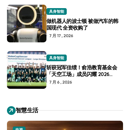
具身智能
做机器人的波士顿 被做汽车的韩
国现代 全资收购了
7 月 17 , 2026
具身智能
斩获冠军佳绩！俞浩教育基金会
「天空工场」成员闪耀 2026
RoboCup 机器人世界杯
7 月 6 , 2026
智慧生活
电视