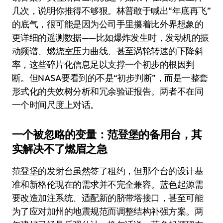
几次，说明你推得不够狠。林普敢于喊出“年底再飞”
的底气，很可能是因为公司手里攥着比外界想象的
更详细的遥测数据——比如爆炸发生时，发动机的振
动频谱、燃烧室压力曲线、甚至涡轮转速的下降斜
率，这些碎片化信息足以支撑一个初步的根因判
断。但NASA要看到的不是“初步判断”，而是一整套
形式化的失效树分析和冗余验证报告。两者不在同
一个时间尺度上对话。
一个被忽略的变量：范登堡的备用台，其
实解决不了燃眉之急
范登堡的发射台虽然签了租约，但那个台的设计基
准和新格伦现在的需求并不完全兼容。蓝色起源需
要改造加注系统、适配新的脐带塔接口，甚至可能
为了应对加州的地震规范而调整结构补强方案。两