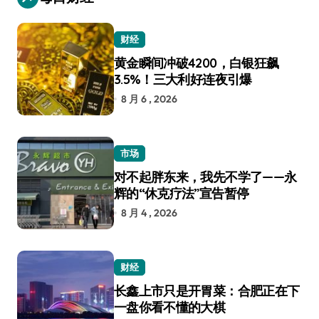
财经
黄金瞬间冲破4200，白银狂飙
3.5%！三大利好连夜引爆
8 月 6 , 2026
市场
对不起胖东来，我先不学了——永
辉的“休克疗法”宣告暂停
8 月 4 , 2026
财经
长鑫上市只是开胃菜：合肥正在下
一盘你看不懂的大棋