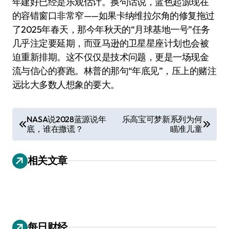
年建好已经是乐观估计。换句话说，蓝色起源现在
的容错窗口非常窄——如果卡纳维拉尔角的修复拖过
了2025年春天，那今年秋天的“月球基地一号”任务
几乎注定要延期，而亚马逊的卫星星座计划也会被
迫重新排期。这不仅仅是技术问题，更是一场现金
流与信心的赛跑。林普的那句“年底见”，压上的赌注
远比大多数人想象的要大。
文
NASA说2028蓝源说年
乐高宝可梦新系列为何
底，谁在撒谎？
瞄准儿童
章
导
相关文章
航
每日财经