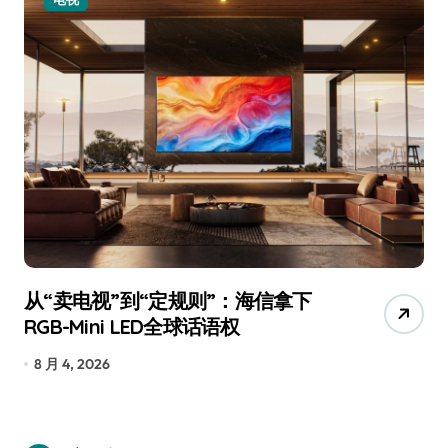
从“卖电视”到“定规则”：海信拿下
追
RGB-Mini LED全球话语权
已
8 月 4, 2026
7