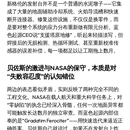
新格伦的发射台并不是一个普通的水泥墩子——它集
成了大量的地面辅助冷却系统、火焰导流槽和快速
断开连接器。修复这些设施，不仅仅是换零件，而
是要对整个系统的应力分布重新做有限元分析。蓝
色起源CEO说“支援塔原地修”，听起来轻描淡写，但
焊接后的无损检测、热循环测试、甚至重新校准传
感器的误差补偿，每一项都足以让工期拖上数月。
贝佐斯的激进与NASA的保守，本质是对
“失败容忍度”的认知错位
两边的表态看似矛盾，实则反映了两种完全不同的
工程文化。NASA在载人航天和重大科学任务上，对
“零缺陷”的执念已经深入骨髓，任何一次地面异常都
可能触发长达数月的独立审查。而蓝色起源内部信
奉的是“Gradatim Ferociter”——用快速迭代来逼近正
确答案。贝佐斯自己就说过，如果不在发射台上炸