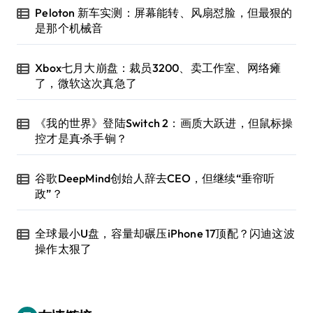
Peloton 新车实测：屏幕能转、风扇怼脸，但最狠的
是那个机械音
Xbox七月大崩盘：裁员3200、卖工作室、网络瘫
了，微软这次真急了
《我的世界》登陆Switch 2：画质大跃进，但鼠标操
控才是真·杀手锏？
谷歌DeepMind创始人辞去CEO，但继续“垂帘听
政”？
全球最小U盘，容量却碾压iPhone 17顶配？闪迪这波
操作太狠了