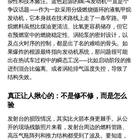
杂性和技术赌注。蓝色起源的BE-4发动机一直是个
争议话题——作为一款采用分级燃烧循环的液氧甲烷
发动机，它本身就在技术路线上走了一条窄路。甲
烷燃料虽然比煤油更清洁、比氢更容易储存，但它
在预燃室中的燃烧稳定性、涡轮泵的密封设计，以
及点火时序的控制，都是出了名的难啃的骨头。如
果爆炸的根源最终指向发动机系统，那问题很可能
出在热试车过程中的瞬态工况——比如启动阶段的推
进剂混合比偏离、或者涡轮排气温度失控，导致了
结构失效。
真正让人揪心的：不是修不修，而是怎么
验
发射台的损毁情况，其实比火箭本身更棘手。从公
开的现场残骸照片来看，发射台周边的燃料管路、
高压气瓶阵列和推力结构都受到了波及。要知道，