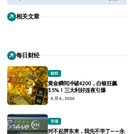
章
导
相关文章
航
每日财经
财经
黄金瞬间冲破4200，白银狂飙
3.5%！三大利好连夜引爆
8 月 6 , 2026
市场
对不起胖东来，我先不学了——永