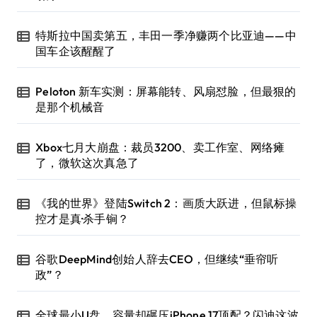
特斯拉中国卖第五，丰田一季净赚两个比亚迪——中
国车企该醒醒了
Peloton 新车实测：屏幕能转、风扇怼脸，但最狠的
是那个机械音
Xbox七月大崩盘：裁员3200、卖工作室、网络瘫
了，微软这次真急了
《我的世界》登陆Switch 2：画质大跃进，但鼠标操
控才是真·杀手锏？
谷歌DeepMind创始人辞去CEO，但继续“垂帘听
政”？
全球最小U盘，容量却碾压iPhone 17顶配？闪迪这波