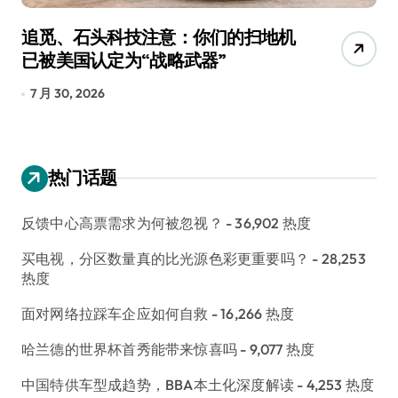
追觅、石头科技注意：你们的扫地机
月
已被美国认定为“战略武器”
还
7 月 30, 2026
7
热门话题
反馈中心高票需求为何被忽视？
- 36,902 热度
买电视，分区数量真的比光源色彩更重要吗？
- 28,253
热度
面对网络拉踩车企应如何自救
- 16,266 热度
哈兰德的世界杯首秀能带来惊喜吗
- 9,077 热度
中国特供车型成趋势，BBA本土化深度解读
- 4,253 热度