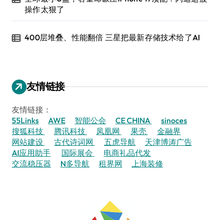
操作太狠了
400层堆叠、性能翻倍 三星把最新存储技术给了AI
友情链接
友情链接：
55Links
AWE
智能公会
CE CHINA
sinoces
搜狐科技
腾讯科技
凤凰网
果壳
金融界
网站建设
古代诗词网
五虎导航
天津博涛广告
AI应用助手
国际展会
电商礼品代发
交流稳压器
N多导航
租界网
上海装修