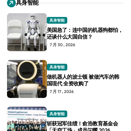
具身智能
具身智能
美国急了：连中国的机器狗都怕，
还谈什么大国自信？
7 月 30 , 2026
具身智能
做机器人的波士顿 被做汽车的韩
国现代 全资收购了
7 月 17 , 2026
具身智能
斩获冠军佳绩！俞浩教育基金会
「天空工场」成员闪耀 2026