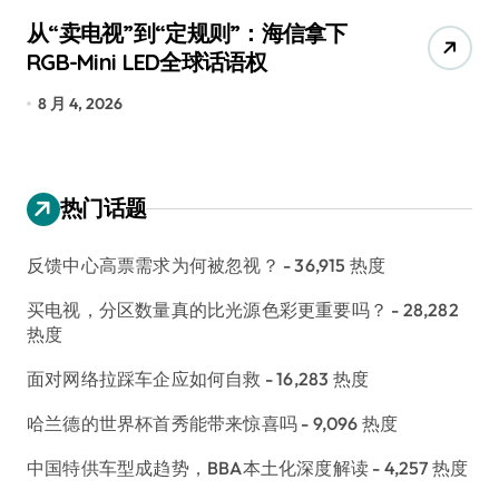
从“卖电视”到“定规则”：海信拿下
追
RGB-Mini LED全球话语权
已
8 月 4, 2026
7
热门话题
反馈中心高票需求为何被忽视？
- 36,915 热度
买电视，分区数量真的比光源色彩更重要吗？
- 28,282
热度
面对网络拉踩车企应如何自救
- 16,283 热度
哈兰德的世界杯首秀能带来惊喜吗
- 9,096 热度
中国特供车型成趋势，BBA本土化深度解读
- 4,257 热度