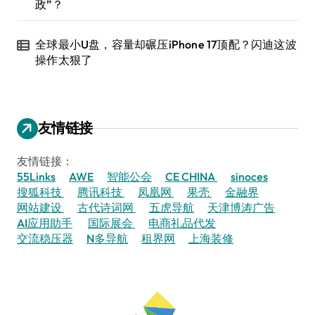
政”？
全球最小U盘，容量却碾压iPhone 17顶配？闪迪这波
操作太狠了
友情链接
友情链接：
55Links
AWE
智能公会
CE CHINA
sinoces
搜狐科技
腾讯科技
凤凰网
果壳
金融界
网站建设
古代诗词网
五虎导航
天津博涛广告
AI应用助手
国际展会
电商礼品代发
交流稳压器
N多导航
租界网
上海装修