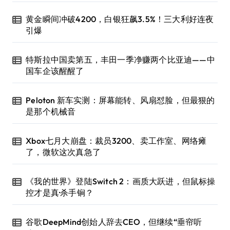
黄金瞬间冲破4200，白银狂飙3.5%！三大利好连夜
引爆
特斯拉中国卖第五，丰田一季净赚两个比亚迪——中
国车企该醒醒了
Peloton 新车实测：屏幕能转、风扇怼脸，但最狠的
是那个机械音
Xbox七月大崩盘：裁员3200、卖工作室、网络瘫
了，微软这次真急了
《我的世界》登陆Switch 2：画质大跃进，但鼠标操
控才是真·杀手锏？
谷歌DeepMind创始人辞去CEO，但继续“垂帘听