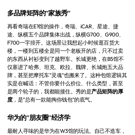
多品牌矩阵的"家族秀"
再看奇瑞在E1馆的操作，奇瑞、iCAR、星途、捷
途、纵横五个品牌集体出战，纵横G700、G900、
F700一字排开。这场景让我想起小时候逛百货大
楼，一楼到五楼全是同一个老板开的店，只不过卖
的东西从衬衫变到了越野车。长城更绝，在B5馆不
仅塞进了哈弗、坦克、欧拉、魏牌、长城炮五大品
牌，甚至把摩托车"灵魂"也搬来了。这种包馆逻辑其
实是在喊话：不管你要什么价位、什么类型，甚至
是两个轮子的，我都能接住。秀的是
产品矩阵的厚
度
，是"总有一款能掏你钱包"的底气。
华为的"朋友圈"经济学
最耐人寻味的是华为在W3馆的玩法。自己不造车，