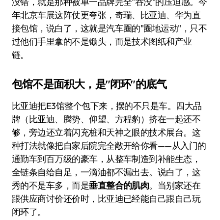
没错，就是那种被单一品牌完全"吞没"的压迫感。今
年北京车展这阵仗更夸张，奇瑞、比亚迪、华为直
接包馆，说白了，这就是汽车圈的"圈地运动"，只不
过他们手里拿的不是锄头，而是技术图纸和产业
链。
包馆不是面积大，是"闭环"的底气
比亚迪把E3馆整个包下来，摆的不只是车。四大品
牌（比亚迪、腾势、仰望、方程豹）挤在一起还不
够，旁边还立着闪充桩和天神之眼的技术展台。这
种打法就像把自家后院完全敞开给你看——从入门的
通勤车到百万级的豪车，从整车制造到补能生态，
全链条自给自足，一滴油都不漏出去。说白了，这
秀的不是车多，而是
垂直整合的肌肉
。当别家还在
跟供应商讨价还价时，比亚迪已经能自己跟自己玩
闭环了。