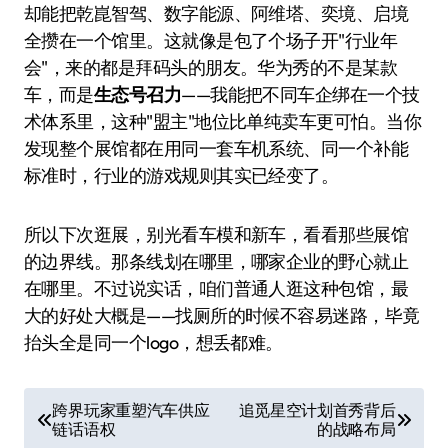
却能把乾崑智驾、数字能源、阿维塔、奕境、启境
全攒在一个馆里。这就像是包了个场子开"行业年
会"，来的都是拜码头的朋友。华为秀的不是某款
车，而是
生态号召力
——我能把不同车企绑在一个技
术体系里，这种"盟主"地位比单纯卖车更可怕。当你
发现整个展馆都在用同一套车机系统、同一个补能
标准时，行业的游戏规则其实已经变了。
所以下次逛展，别光看车模和新车，看看那些展馆
的边界线。那条线划在哪里，哪家企业的野心就止
在哪里。不过说实话，咱们普通人逛这种包馆，最
大的好处大概是——找厕所的时候不容易迷路，毕竟
抬头全是同一个logo，想丢都难。
文
跨界玩家重塑汽车供应
追觅星空计划首秀背后
链话语权
的战略布局
章