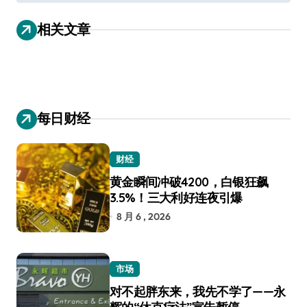
导
相关文章
航
每日财经
财经
黄金瞬间冲破4200，白银狂飙
3.5%！三大利好连夜引爆
8 月 6 , 2026
市场
对不起胖东来，我先不学了——永