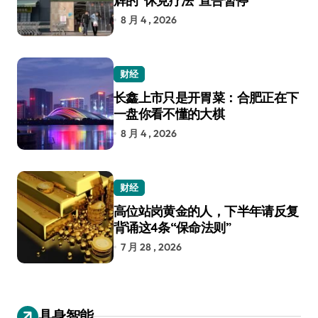
辉的“休克疗法”宣告暂停
8 月 4 , 2026
财经
长鑫上市只是开胃菜：合肥正在下
一盘你看不懂的大棋
8 月 4 , 2026
财经
高位站岗黄金的人，下半年请反复
背诵这4条“保命法则”
7 月 28 , 2026
具身智能