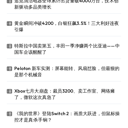
追觅清洁电器全球累计出货量破4000万台，技术创
新驱动多品类增长
黄金瞬间冲破4200，白银狂飙3.5%！三大利好连夜
引爆
特斯拉中国卖第五，丰田一季净赚两个比亚迪——中
国车企该醒醒了
Peloton 新车实测：屏幕能转、风扇怼脸，但最狠的
是那个机械音
Xbox七月大崩盘：裁员3200、卖工作室、网络瘫
了，微软这次真急了
《我的世界》登陆Switch 2：画质大跃进，但鼠标操
控才是真·杀手锏？