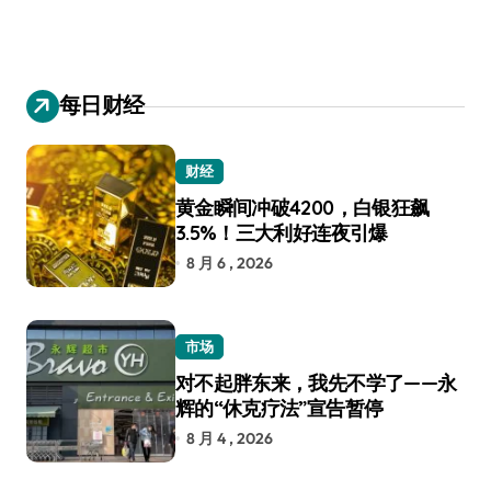
每日财经
财经
黄金瞬间冲破4200，白银狂飙
3.5%！三大利好连夜引爆
8 月 6 , 2026
市场
对不起胖东来，我先不学了——永
辉的“休克疗法”宣告暂停
8 月 4 , 2026