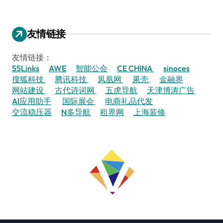
友情链接
友情链接：
55Links
AWE
智能公会
CE CHINA
sinoces
搜狐科技
腾讯科技
凤凰网
果壳
金融界
网站建设
古代诗词网
五虎导航
天津博涛广告
AI应用助手
国际展会
电商礼品代发
交流稳压器
N多导航
租界网
上海装修