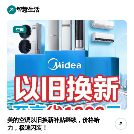
智慧生活
空调
美的空调以旧换新补贴继续，价格给
追
力，极速闪装！
4