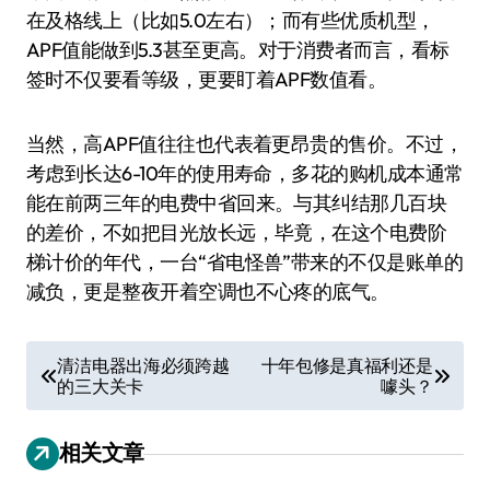
在及格线上（比如5.0左右）；而有些优质机型，
APF值能做到5.3甚至更高。对于消费者而言，看标
签时不仅要看等级，更要盯着APF数值看。
当然，高APF值往往也代表着更昂贵的售价。不过，
考虑到长达6-10年的使用寿命，多花的购机成本通常
能在前两三年的电费中省回来。与其纠结那几百块
的差价，不如把目光放长远，毕竟，在这个电费阶
梯计价的年代，一台“省电怪兽”带来的不仅是账单的
减负，更是整夜开着空调也不心疼的底气。
文
清洁电器出海必须跨越
十年包修是真福利还是
的三大关卡
噱头？
章
导
相关文章
航