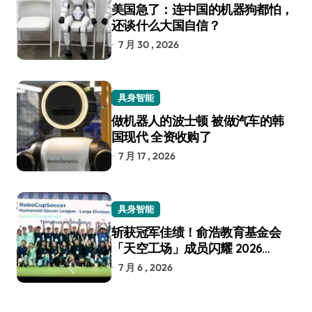
美国急了：连中国的机器狗都怕，
还谈什么大国自信？
7 月 30 , 2026
具身智能
做机器人的波士顿 被做汽车的韩
国现代 全资收购了
7 月 17 , 2026
具身智能
斩获冠军佳绩！俞浩教育基金会
「天空工场」成员闪耀 2026
RoboCup 机器人世界杯
7 月 6 , 2026