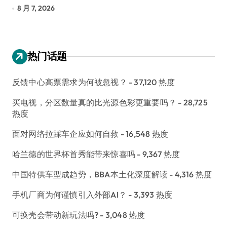
长
8 月 7, 2026
8
热门话题
反馈中心高票需求为何被忽视？
- 37,120 热度
买电视，分区数量真的比光源色彩更重要吗？
- 28,725
热度
面对网络拉踩车企应如何自救
- 16,548 热度
哈兰德的世界杯首秀能带来惊喜吗
- 9,367 热度
中国特供车型成趋势，BBA本土化深度解读
- 4,316 热度
手机厂商为何谨慎引入外部AI？
- 3,393 热度
可换壳会带动新玩法吗?
- 3,048 热度