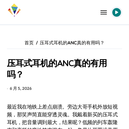
跳
转
到
内
容
首页
压耳式耳机的ANC真的有用吗？
压耳式耳机的ANC真的有用
吗？
6 月 5, 2026
最近我在地铁上差点崩溃。旁边大哥手机外放短视
频，那笑声简直能穿透灵魂。我戴着新买的压耳式
耳机，把音量调到最大，结果呢？低频的列车轰隆