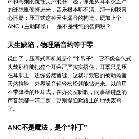
声和高频的魔性笑声混在一起，像是从耳罩没盖严
的缝隙里硬挤进来，音乐根本听不清。那一刻我真
心怀疑：压耳式这种天生漏音的构造，硬加上个
ANC（主动降噪），是不是纯纯的智商税？
天生缺陷，物理隔音约等于零
说白了，压耳式耳机就是个“半吊子”。它不像全包式
头戴那样能把整个耳朵严严实实捂住，耳罩只是压
在耳廓上，边缘必然留缝。这就导致它的被动隔音
天然拉胯，外界噪音轻轻松松就能钻进来。以前用
不带降噪的压耳式，在办公室听歌，同事敲键盘的
声音我都一清二楚，更别提通勤路上的地铁轰鸣
了。
ANC不是魔法，是个“补丁”