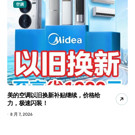
空调
美的空调以旧换新补贴继续，价格给
追
力，极速闪装！
4
长
8 月 7, 2026
8