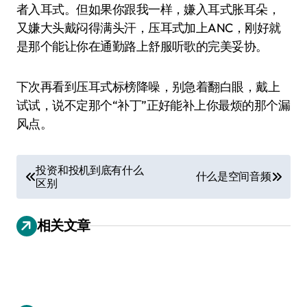
者入耳式。但如果你跟我一样，嫌入耳式胀耳朵，
又嫌大头戴闷得满头汗，压耳式加上ANC，刚好就
是那个能让你在通勤路上舒服听歌的完美妥协。
下次再看到压耳式标榜降噪，别急着翻白眼，戴上
试试，说不定那个“补丁”正好能补上你最烦的那个漏
风点。
文
投资和投机到底有什么
什么是空间音频
区别
章
导
相关文章
航