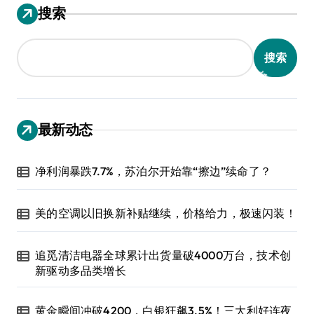
搜索
搜索
最新动态
净利润暴跌7.7%，苏泊尔开始靠“擦边”续命了？
美的空调以旧换新补贴继续，价格给力，极速闪装！
追觅清洁电器全球累计出货量破4000万台，技术创
新驱动多品类增长
黄金瞬间冲破4200，白银狂飙3.5%！三大利好连夜