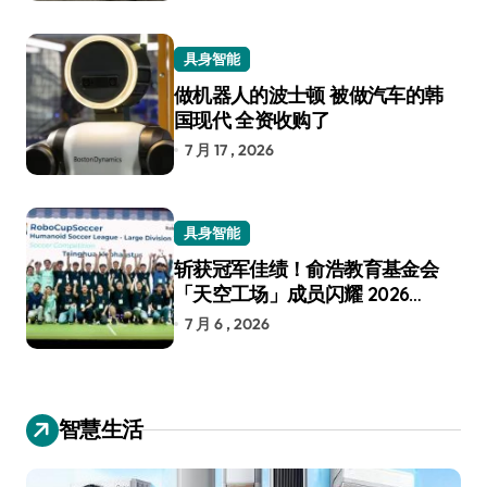
具身智能
做机器人的波士顿 被做汽车的韩
国现代 全资收购了
7 月 17 , 2026
具身智能
斩获冠军佳绩！俞浩教育基金会
「天空工场」成员闪耀 2026
RoboCup 机器人世界杯
7 月 6 , 2026
智慧生活