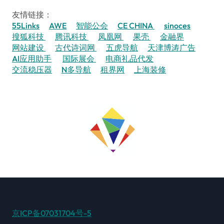
友情链接：
55Links
AWE
智能公会
CE CHINA
sinoces
搜狐科技
腾讯科技
凤凰网
果壳
金融界
网站建设
古代诗词网
五虎导航
天津博涛广告
AI应用助手
国际展会
电商礼品代发
交流稳压器
N多导航
租界网
上海装修
京ICP备07031704号-5