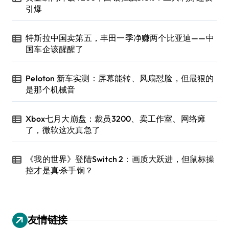
引爆
特斯拉中国卖第五，丰田一季净赚两个比亚迪——中
国车企该醒醒了
Peloton 新车实测：屏幕能转、风扇怼脸，但最狠的
是那个机械音
Xbox七月大崩盘：裁员3200、卖工作室、网络瘫
了，微软这次真急了
《我的世界》登陆Switch 2：画质大跃进，但鼠标操
控才是真·杀手锏？
友情链接