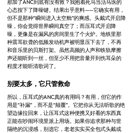
那加了ANC到底有没有救？我抱着死马当活马医的
心态按下了降噪键。结果出乎意料——它确实有用，
但不是那种“瞬间进入太空舱”的爽感。头戴式开启降
噪，你会觉得世界瞬间真空了；而压耳式开启降
噪，更像是在漏风的房间里生了个火炉。地铁里那
种震耳欲聋的低频发动机声被明显压下去了，不再
和音乐里的贝斯打架。虽然高频的人声和铁轨摩擦
声还能听到一丝，但至少不用把音量开到伤耳朵的
程度才能听清歌词了。
别要太多，它只管救命
所以，压耳式的ANC真的有用吗？有用，但它的作
用是“补漏”，而不是“颠覆”。它把你从无法听歌的绝
望边缘拉回来，让压耳式这种便携又好看的东西真
正能在吵闹环境里派上用场。如果你追求那种与世
隔绝的沉浸感，别选它，老老实实买全包式头戴或