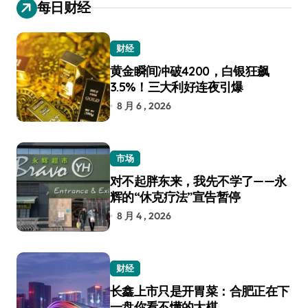
每日财经
财经
黄金瞬间冲破4200，白银狂飙
3.5%！三大利好连夜引爆
8 月 6 , 2026
市场
对不起胖东来，我先不学了——永
辉的“休克疗法”宣告暂停
8 月 4 , 2026
财经
长鑫上市只是开胃菜：合肥正在下
一盘你看不懂的大棋