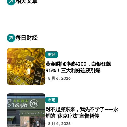
相关文章
每日财经
财经
黄金瞬间冲破4200，白银狂飙
3.5%！三大利好连夜引爆
8 月 6 , 2026
市场
对不起胖东来，我先不学了——永
辉的“休克疗法”宣告暂停
8 月 4 , 2026