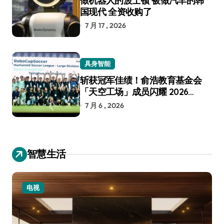
做机器人的波士顿 被做汽车的韩
国现代 全资收购了
7 月 17 , 2026
具身智能
斩获冠军佳绩！俞浩教育基金会
「天空工场」成员闪耀 2026
RoboCup 机器人世界杯
7 月 6 , 2026
智慧生活
电视