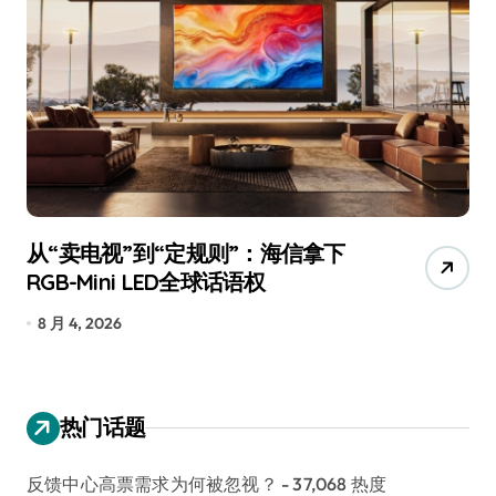
从“卖电视”到“定规则”：海信拿下
追
RGB-Mini LED全球话语权
已
8 月 4, 2026
7
热门话题
反馈中心高票需求为何被忽视？
- 37,068 热度