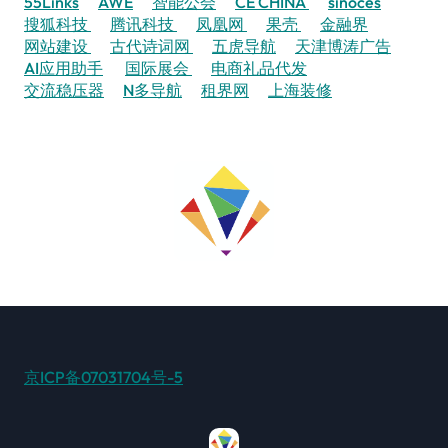
55Links
AWE
智能公会
CE CHINA
sinoces
搜狐科技
腾讯科技
凤凰网
果壳
金融界
网站建设
古代诗词网
五虎导航
天津博涛广告
AI应用助手
国际展会
电商礼品代发
交流稳压器
N多导航
租界网
上海装修
京ICP备07031704号-5