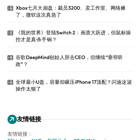
Xbox七月大崩盘：裁员3200、卖工作室、网络瘫
了，微软这次真急了
《我的世界》登陆Switch 2：画质大跃进，但鼠标操
控才是真·杀手锏？
谷歌DeepMind创始人辞去CEO，但继续“垂帘听
政”？
全球最小U盘，容量却碾压iPhone 17顶配？闪迪这波
操作太狠了
友情链接
友情链接：