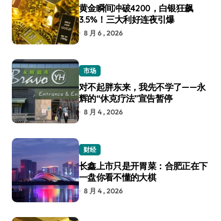
黄金瞬间冲破4200，白银狂飙
3.5%！三大利好连夜引爆
8 月 6 , 2026
市场
对不起胖东来，我先不学了——永
辉的“休克疗法”宣告暂停
8 月 4 , 2026
财经
长鑫上市只是开胃菜：合肥正在下
一盘你看不懂的大棋
8 月 4 , 2026