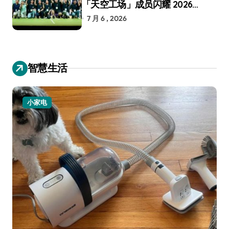
「天空工场」成员闪耀 2026
RoboCup 机器人世界杯
7 月 6 , 2026
智慧生活
小家电