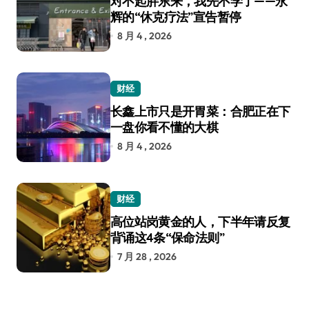
对不起胖东来，我先不学了——永
辉的“休克疗法”宣告暂停
8 月 4 , 2026
财经
长鑫上市只是开胃菜：合肥正在下
一盘你看不懂的大棋
8 月 4 , 2026
财经
高位站岗黄金的人，下半年请反复
背诵这4条“保命法则”
7 月 28 , 2026