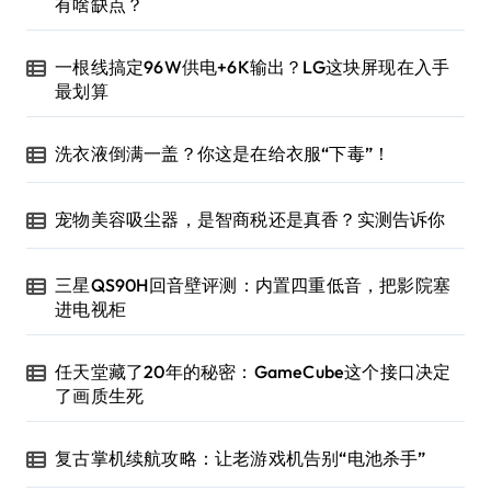
有啥缺点？
一根线搞定96W供电+6K输出？LG这块屏现在入手
最划算
洗衣液倒满一盖？你这是在给衣服“下毒”！
宠物美容吸尘器，是智商税还是真香？实测告诉你
三星QS90H回音壁评测：内置四重低音，把影院塞
进电视柜
任天堂藏了20年的秘密：GameCube这个接口决定
了画质生死
复古掌机续航攻略：让老游戏机告别“电池杀手”