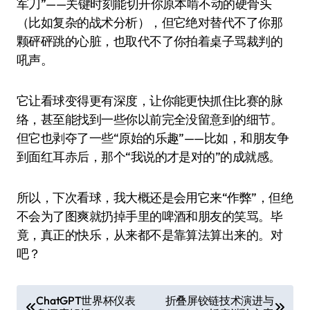
军刀”——关键时刻能切开你原本啃不动的硬骨头
（比如复杂的战术分析），但它绝对替代不了你那
颗砰砰跳的心脏，也取代不了你拍着桌子骂裁判的
吼声。
它让看球变得更有深度，让你能更快抓住比赛的脉
络，甚至能找到一些你以前完全没留意到的细节。
但它也剥夺了一些“原始的乐趣”——比如，和朋友争
到面红耳赤后，那个“我说的才是对的”的成就感。
所以，下次看球，我大概还是会用它来“作弊”，但绝
不会为了图爽就扔掉手里的啤酒和朋友的笑骂。毕
竟，真正的快乐，从来都不是靠算法算出来的。对
吧？
文
ChatGPT世界杯仪表
折叠屏铰链技术演进与