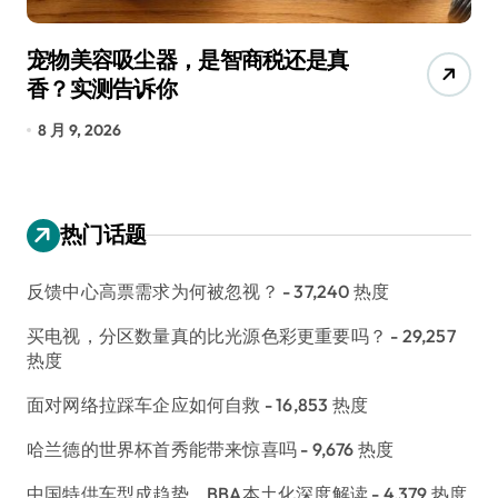
宠物美容吸尘器，是智商税还是真
三
香？实测告诉你
低
8 月 9, 2026
8
热门话题
反馈中心高票需求为何被忽视？
- 37,240 热度
买电视，分区数量真的比光源色彩更重要吗？
- 29,257
热度
面对网络拉踩车企应如何自救
- 16,853 热度
哈兰德的世界杯首秀能带来惊喜吗
- 9,676 热度
中国特供车型成趋势，BBA本土化深度解读
- 4,379 热度