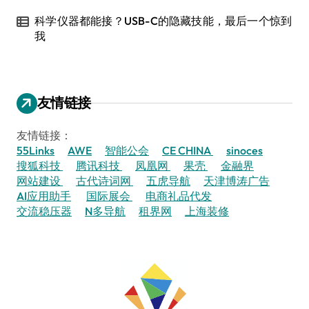
科学仪器都能接？USB-C的隐藏技能，最后一个惊到
我
友情链接
友情链接：
55Links
AWE
智能公会
CE CHINA
sinoces
搜狐科技
腾讯科技
凤凰网
果壳
金融界
网站建设
古代诗词网
五虎导航
天津博涛广告
AI应用助手
国际展会
电商礼品代发
交流稳压器
N多导航
租界网
上海装修