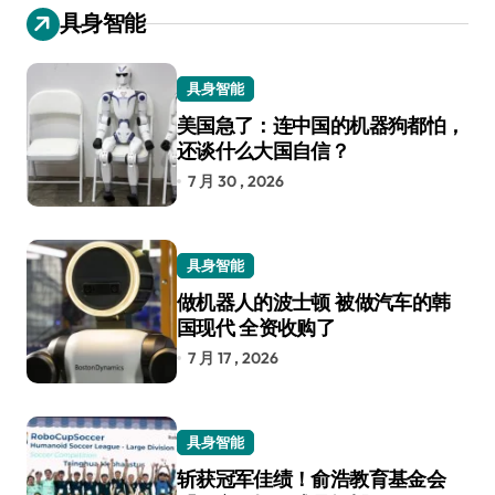
具身智能
具身智能
美国急了：连中国的机器狗都怕，
还谈什么大国自信？
7 月 30 , 2026
具身智能
做机器人的波士顿 被做汽车的韩
国现代 全资收购了
7 月 17 , 2026
具身智能
斩获冠军佳绩！俞浩教育基金会