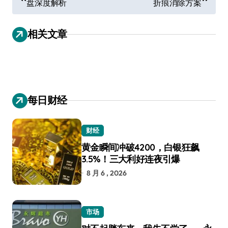
盘深度解析
折痕消除方案
章
导
相关文章
航
每日财经
财经
黄金瞬间冲破4200，白银狂飙
3.5%！三大利好连夜引爆
8 月 6 , 2026
市场