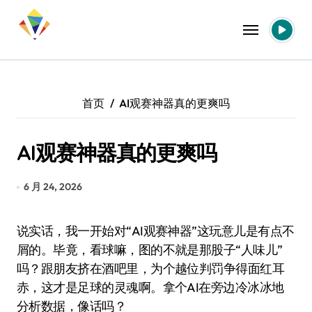
跳
转
到
内
容
首页
AI观赛神器真的更爽吗
AI观赛神器真的更爽吗
6 月 24, 2026
说实话，我一开始对“AI观赛神器”这玩意儿是有点不
屑的。毕竟，看球嘛，图的不就是那股子“人味儿”
吗？跟朋友挤在酒吧里，为个越位判罚争得面红耳
赤，这才是足球的灵魂啊。拿个AI在旁边冷冰冰地
分析数据，像话吗？