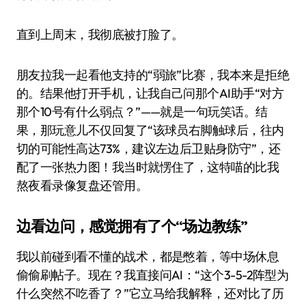
直到上周末，我彻底被打脸了。
朋友拉我一起看他支持的“弱旅”比赛，我本来是拒绝
的。结果他打开手机，让我自己问那个AI助手“对方
那个10号有什么弱点？”——就是一句玩笑话。结
果，那玩意儿不仅回复了“该球员右脚触球后，往内
切的可能性高达73%，建议左边后卫贴身防守”，还
配了一张热力图！我当时就愣住了，这特喵的比我
熬夜看录像复盘还管用。
边看边问，感觉拥有了个“场边教练”
我以前碰到看不懂的战术，都是憋着，等中场休息
偷偷刷帖子。现在？我直接问AI：“这个3-5-2阵型为
什么突然不吃香了？”它立马给我解释，还对比了历