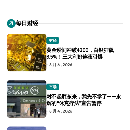
每日财经
财经
黄金瞬间冲破4200，白银狂飙
3.5%！三大利好连夜引爆
8 月 6 , 2026
市场
对不起胖东来，我先不学了——永
辉的“休克疗法”宣告暂停
8 月 4 , 2026