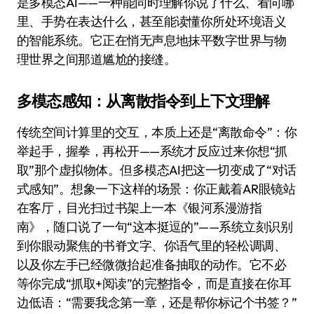
是多模态AI——一种能同时理解你说了什么、看向哪
里、手势在表达什么，甚至能读懂你所处环境语义
的智能系统。它正在悄无声息地抹平数字世界与物
理世界之间那道尴尬的接缝。
多模态感知：从离散指令到上下文理解
传统空间计算里的交互，本质上还是“离散命令”：你
举起手，握拳，再松开——系统才反应过来你想“抓
取”那个虚拟物体。但多模态AI把这一切变成了“对话
式感知”。想象一下这样的场景：你正戴着AR眼镜站
在客厅，目光扫过书架上一本《银河系漫游指
南》，随口说了一句“这本挺逗的”——系统立刻识别
到你眼动聚焦的书脊文字、你语气里的轻松调调、
以及你左手已经微微抬起准备抽取的动作。它不必
等你完成“抓取+阅读”的完整指令，而是直接在你耳
边低语：“需要我念第一章，还是帮你标记个书签？”