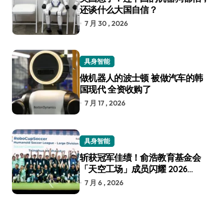
还谈什么大国自信？
7 月 30 , 2026
具身智能
做机器人的波士顿 被做汽车的韩
国现代 全资收购了
7 月 17 , 2026
具身智能
斩获冠军佳绩！俞浩教育基金会
「天空工场」成员闪耀 2026
RoboCup 机器人世界杯
7 月 6 , 2026