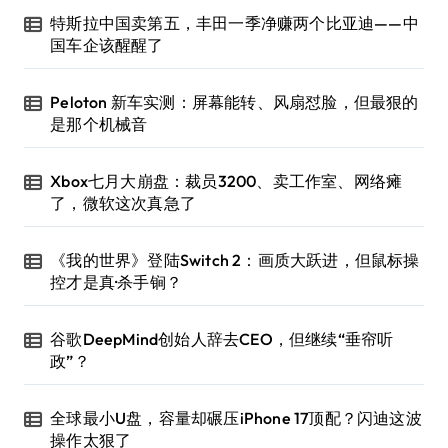
特斯拉中国卖第五，丰田一季净赚两个比亚迪——中
国车企该醒醒了
Peloton 新车实测：屏幕能转、风扇怼脸，但最狠的
是那个机械音
Xbox七月大崩盘：裁员3200、卖工作室、网络瘫
了，微软这次真急了
《我的世界》登陆Switch 2：画质大跃进，但鼠标操
控才是真·杀手锏？
谷歌DeepMind创始人辞去CEO，但继续“垂帘听
政”？
全球最小U盘，容量却碾压iPhone 17顶配？闪迪这波
操作太狠了