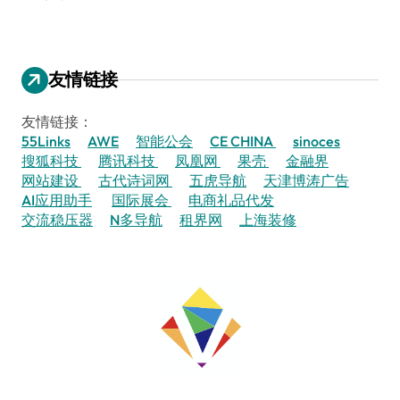
友情链接
友情链接：
55Links
AWE
智能公会
CE CHINA
sinoces
搜狐科技
腾讯科技
凤凰网
果壳
金融界
网站建设
古代诗词网
五虎导航
天津博涛广告
AI应用助手
国际展会
电商礼品代发
交流稳压器
N多导航
租界网
上海装修