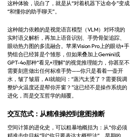
这种体验，说白了，就是从“对着机器下达命令”变成
“和懂你的助手聊天”。
这种能力依赖的是视觉语言模型（VLM）对环境的
实时语义解析，再加上语音识别、手势骨架追踪、
眼动热力图的多流融合。苹果Vision Pro上的眼动+手
势组合已经算是个雏形，但如果叠加上Gemini或
GPT-4o那种“看见+理解”的视觉推理能力，你甚至不
需要刻意做出任何标准手势——你只是看着一壶开
水，皱了皱眉，AI就能问：“蒸汽太烫了？需要我调
整炉火温度还是帮你开窗？”这已经不是操作系统的
进化，而是交互哲学的颠覆。
交互范式：从精准操控到意图推断
空间计算的进化史，可以粗暴地概括为：从“你必须
精准击中目标”到“你只要表达大概想法”。早期的