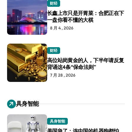
财经
长鑫上市只是开胃菜：合肥正在下
一盘你看不懂的大棋
8 月 4 , 2026
财经
高位站岗黄金的人，下半年请反复
背诵这4条“保命法则”
7 月 28 , 2026
具身智能
具身智能
美国急了：连中国的机器狗都怕，