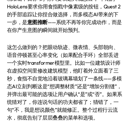
HoloLens要求你用食指戳中像素级的按钮，Quest 2
的手部追踪让你捏合做选择，而多模态AI带来的下
一步，是
意图推断
——系统不再等你完成动作，而是
在你产生意图的瞬间就开始预判。
这怎么做到的？把眼动轨迹、微表情、头部朝向、
语音停顿甚至心率变化（如果配合手环）全部丢进
一个实时transformer模型里。比如一位建筑设计师
在虚拟空间里修改建筑模型，他盯着外立面看了三
秒，食指不自觉地沿着玻璃幕墙划了一条线——多模
态AI立刻判断这是“想调整材质”还是“增加分割缝”，
并弹出最可能的选项让用户确认“是”或“否”。如果系
统猜对了，你连说句话的功夫都省了；猜错了，一
句“不，我是想说颜色”就能修正。整个过程行云流
水，彻底告别了层层叠叠的菜单和选项。