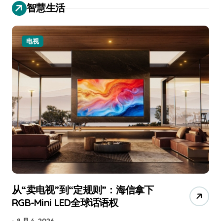
智慧生活
电视
从“卖电视”到“定规则”：海信拿下
追
RGB-Mini LED全球话语权
已
8 月 4, 2026
7