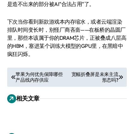
是造不出来的部分被AI"合法占用"了。
下次当你看到新款游戏本内存缩水，或者云端渲染
排队时间变长时，别怪厂商吝啬——在板桥的晶圆厂
里，那些本该属于你的DRAM芯片，正被叠成八层高
的HBM，塞进某个训练大模型的GPU里，在黑暗中
疯狂闪烁。
文
苹果为何优先保障哪些
宽幅折叠屏是未来主流
产品线内存供应
形态吗?
章
导
相关文章
航