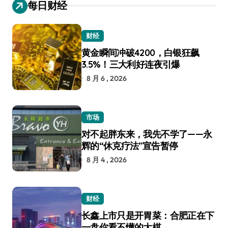
每日财经
财经
黄金瞬间冲破4200，白银狂飙
3.5%！三大利好连夜引爆
8 月 6 , 2026
市场
对不起胖东来，我先不学了——永
辉的“休克疗法”宣告暂停
8 月 4 , 2026
财经
长鑫上市只是开胃菜：合肥正在下
一盘你看不懂的大棋