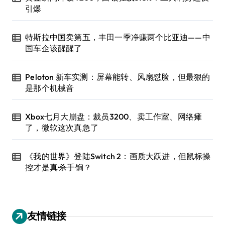
引爆
特斯拉中国卖第五，丰田一季净赚两个比亚迪——中
国车企该醒醒了
Peloton 新车实测：屏幕能转、风扇怼脸，但最狠的
是那个机械音
Xbox七月大崩盘：裁员3200、卖工作室、网络瘫
了，微软这次真急了
《我的世界》登陆Switch 2：画质大跃进，但鼠标操
控才是真·杀手锏？
友情链接