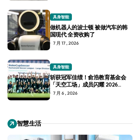
具身智能
做机器人的波士顿 被做汽车的韩
国现代 全资收购了
7 月 17 , 2026
具身智能
斩获冠军佳绩！俞浩教育基金会
「天空工场」成员闪耀 2026
RoboCup 机器人世界杯
7 月 6 , 2026
智慧生活