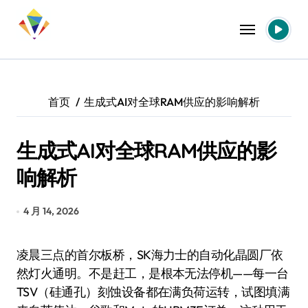
跳
转
到
内
容
首页
生成式AI对全球RAM供应的影响解析
生成式AI对全球RAM供应的影
响解析
4 月 14, 2026
凌晨三点的首尔板桥，SK海力士的自动化晶圆厂依
然灯火通明。不是赶工，是根本无法停机——每一台
TSV（硅通孔）刻蚀设备都在满负荷运转，试图填满