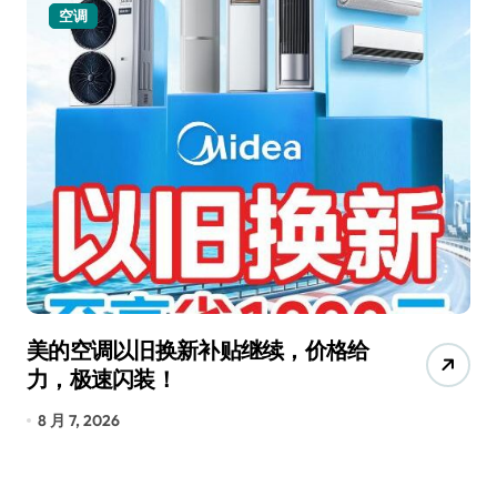
空调
美的空调以旧换新补贴继续，价格给
追
力，极速闪装！
4
长
8 月 7, 2026
8