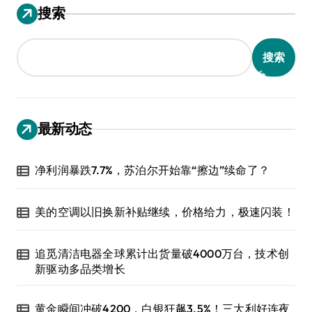
搜索
搜索
最新动态
净利润暴跌7.7%，苏泊尔开始靠“擦边”续命了？
美的空调以旧换新补贴继续，价格给力，极速闪装！
追觅清洁电器全球累计出货量破4000万台，技术创
新驱动多品类增长
黄金瞬间冲破4200，白银狂飙3.5%！三大利好连夜