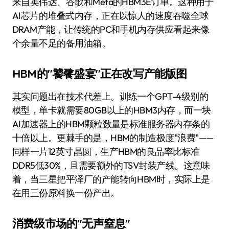
来自英伟达、谷歌和Meta的HBM3E订单。这种用于
AI芯片的堆叠式内存，正在以惊人的速度吞噬全球
DRAM产能，让传统的PC和手机内存供应看起来像
个余量不足的备用油箱。
HBM的"饕餮盛宴"正在改写产能版图
其实问题出在技术代差上。训练一个GPT-4级别的
模型，单卡就需要80GB以上的HBM3内存，而一块
AI加速器上的HBM颗粒数量是标准服务器内存条的
十倍以上。更棘手的是，HBM的制造极度"浪费"——
同样一片12英寸晶圆，生产HBM的良品率比标准
DDR5低30%，且需要额外的TSV封装产线。这意味
着，当三星把平泽厂的产能转向HBM时，实际上是
在用三份原料换一份产出。
消费级市场的"无声窒息"