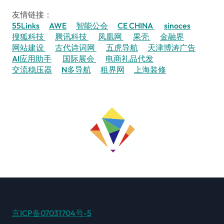
友情链接：
55Links
AWE
智能公会
CE CHINA
sinoces
搜狐科技
腾讯科技
凤凰网
果壳
金融界
网站建设
古代诗词网
五虎导航
天津博涛广告
AI应用助手
国际展会
电商礼品代发
交流稳压器
N多导航
租界网
上海装修
京ICP备07031704号-5