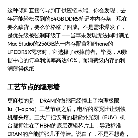
这种倾斜直接传导到了供应链末端。你会发现，去
年还能轻松买到的64GB DDR5笔记本内存条，现在
要么缺货，要么价格涨了四成。不是需求爆发了，
是优先级被强制降级了——当苹果发现无法同时满足
Mac Studio的256GB统一内存配置和iPhone的
LPDDR5X需求时，它选择了砍掉前者。毕竟，AI数
据中心的订单利润率高达40%，而消费级内存的利
润薄得像纸。
工艺节点的隐形墙
更麻烦的是，DRAM的微缩已经撞上了物理极限。
1α（1-alpha）工艺节点之后，电容的深宽比让刻蚀
机都头疼。三大厂把仅有的极紫外光刻（EUV）机
台都押注在了HBM的底层逻辑芯片上，导致标准
DRAM的产能扩张几乎停滞。说白了，不是不想造，