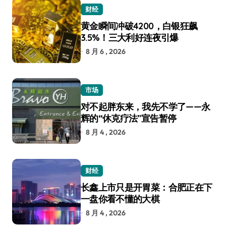
财经
黄金瞬间冲破4200，白银狂飙
3.5%！三大利好连夜引爆
8 月 6 , 2026
市场
对不起胖东来，我先不学了——永
辉的“休克疗法”宣告暂停
8 月 4 , 2026
财经
长鑫上市只是开胃菜：合肥正在下
一盘你看不懂的大棋
8 月 4 , 2026