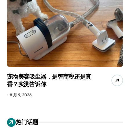
宠物美容吸尘器，是智商税还是真
三
香？实测告诉你
低
8 月 9, 2026
8
热门话题