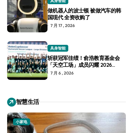
具身智能
做机器人的波士顿 被做汽车的韩
国现代 全资收购了
7 月 17 , 2026
具身智能
斩获冠军佳绩！俞浩教育基金会
「天空工场」成员闪耀 2026
RoboCup 机器人世界杯
7 月 6 , 2026
智慧生活
小家电