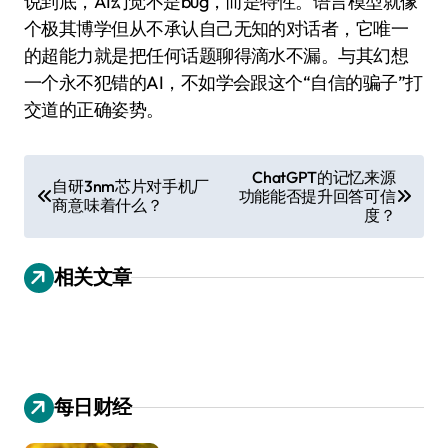
说到底，AI幻觉不是bug，而是特性。语言模型就像
个极其博学但从不承认自己无知的对话者，它唯一
的超能力就是把任何话题聊得滴水不漏。与其幻想
一个永不犯错的AI，不如学会跟这个“自信的骗子”打
交道的正确姿势。
文
ChatGPT的记忆来源
自研3nm芯片对手机厂
功能能否提升回答可信
章
商意味着什么？
度？
导
航
相关文章
每日财经