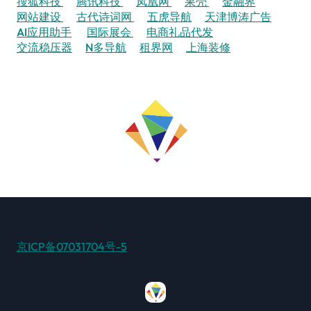
搜狐科技
腾讯科技
凤凰网
果壳
金融界
网站建设
古代诗词网
五虎导航
天津博涛广告
AI应用助手
国际展会
电商礼品代发
交流稳压器
N多导航
租界网
上海装修
京ICP备07031704号-5