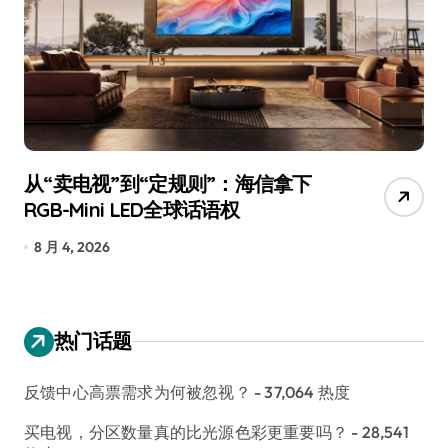
从“卖电视”到“定规则”：海信拿下
追
RGB-Mini LED全球话语权
已
8 月 4, 2026
7
热门话题
反馈中心高票需求为何被忽视？
- 37,064 热度
买电视，分区数量真的比光源色彩更重要吗？
- 28,541