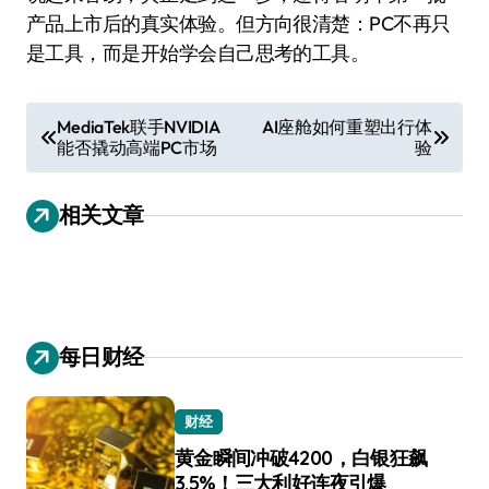
产品上市后的真实体验。但方向很清楚：PC不再只
是工具，而是开始学会自己思考的工具。
文
MediaTek联手NVIDIA
AI座舱如何重塑出行体
能否撬动高端PC市场
验
章
导
相关文章
航
每日财经
财经
黄金瞬间冲破4200，白银狂飙
3.5%！三大利好连夜引爆