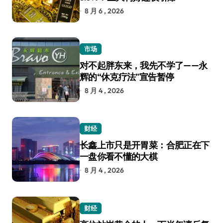
8 月 6 , 2026
市场
对不起胖东来，我先不学了——永
辉的“休克疗法”宣告暂停
8 月 4 , 2026
财经
长鑫上市只是开胃菜：合肥正在下
一盘你看不懂的大棋
8 月 4 , 2026
财经