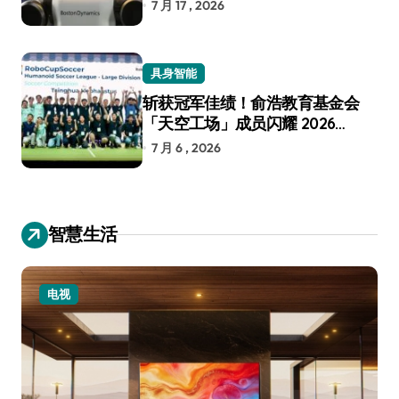
7 月 17 , 2026
具身智能
斩获冠军佳绩！俞浩教育基金会
「天空工场」成员闪耀 2026
RoboCup 机器人世界杯
7 月 6 , 2026
智慧生活
电视