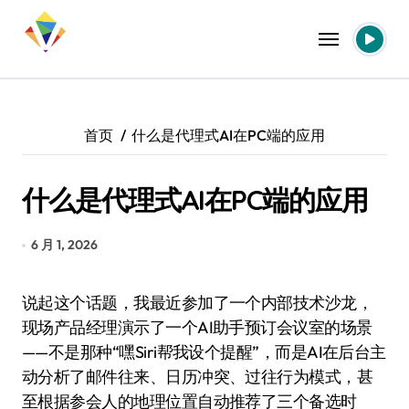
跳
转
到
内
容
首页
什么是代理式AI在PC端的应用
什么是代理式AI在PC端的应用
6 月 1, 2026
说起这个话题，我最近参加了一个内部技术沙龙，
现场产品经理演示了一个AI助手预订会议室的场景
——不是那种“嘿Siri帮我设个提醒”，而是AI在后台主
动分析了邮件往来、日历冲突、过往行为模式，甚
至根据参会人的地理位置自动推荐了三个备选时