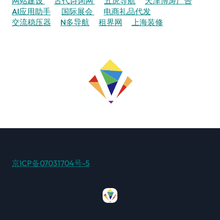
网站建设
古代诗词网
五虎导航
天津博涛广告
AI应用助手
国际展会
电商礼品代发
交流稳压器
N多导航
租界网
上海装修
京ICP备07031704号-5