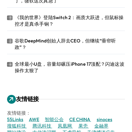
了，微软这次真急了
《我的世界》登陆Switch 2：画质大跃进，但鼠标操
控才是真·杀手锏？
谷歌DeepMind创始人辞去CEO，但继续“垂帘听
政”？
全球最小U盘，容量却碾压iPhone 17顶配？闪迪这波
操作太狠了
友情链接
友情链接：
55Links
AWE
智能公会
CE CHINA
sinoces
搜狐科技
腾讯科技
凤凰网
果壳
金融界