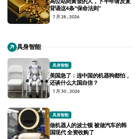
高位站岗黄金的人，下半年请反复
背诵这4条“保命法则”
7 月 28 , 2026
具身智能
具身智能
美国急了：连中国的机器狗都怕，
还谈什么大国自信？
7 月 30 , 2026
具身智能
做机器人的波士顿 被做汽车的韩
国现代 全资收购了