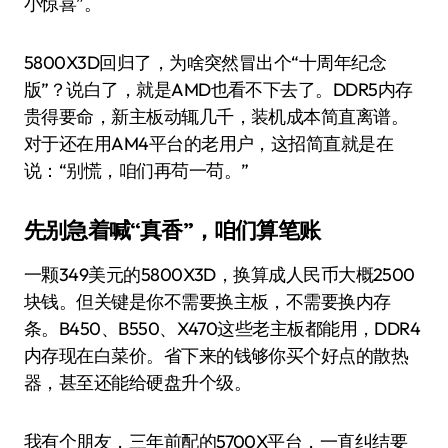
小惊喜”。
5800X3D回归了，为啥突然冒出个“十周年纪念
版”？说白了，就是AMD也看不下去了。DDR5内存
贵得要命，新主板动辄几千，装机成本简直离谱。
对于还在用AM4平台的老用户，这招简直就是在
说：“别慌，咱们再苟一苟。”
先别急着喊“真香”，咱们算笔账
一颗349美元的5800X3D，换算成人民币大概2500
块钱。但关键是你不需要换主板，不需要换内存
条。B450、B550、X470这些老主板都能用，DDR4
内存现在白菜价。省下来的钱够你买个好点的散热
器，甚至还能给硬盘升个级。
我有个朋友，三年前配的5700X平台，一直纠结要