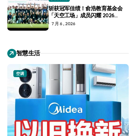
斩获冠军佳绩！俞浩教育基金会
「天空工场」成员闪耀 2026
RoboCup 机器人世界杯
7 月 6 , 2026
智慧生活
空调