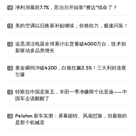
净利润暴跌7.7%，苏泊尔开始靠“擦边”续命了？
美的空调以旧换新补贴继续，价格给力，极速闪装！
追觅清洁电器全球累计出货量破4000万台，技术创
新驱动多品类增长
黄金瞬间冲破4200，白银狂飙3.5%！三大利好连夜
引爆
特斯拉中国卖第五，丰田一季净赚两个比亚迪——中
国车企该醒醒了
Peloton 新车实测：屏幕能转、风扇怼脸，但最狠的
是那个机械音