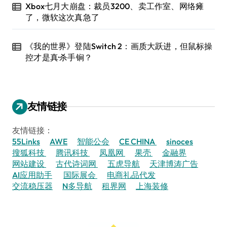
Xbox七月大崩盘：裁员3200、卖工作室、网络瘫
了，微软这次真急了
《我的世界》登陆Switch 2：画质大跃进，但鼠标操
控才是真·杀手锏？
友情链接
友情链接：
55Links
AWE
智能公会
CE CHINA
sinoces
搜狐科技
腾讯科技
凤凰网
果壳
金融界
网站建设
古代诗词网
五虎导航
天津博涛广告
AI应用助手
国际展会
电商礼品代发
交流稳压器
N多导航
租界网
上海装修