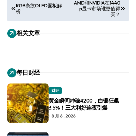
文
AMD和NVIDIA在1440
RGB条纹OLED面板解
p显卡市场谁更值得
章
析
买？
导
航
相关文章
每日财经
财经
黄金瞬间冲破4200，白银狂飙
3.5%！三大利好连夜引爆
8 月 6 , 2026