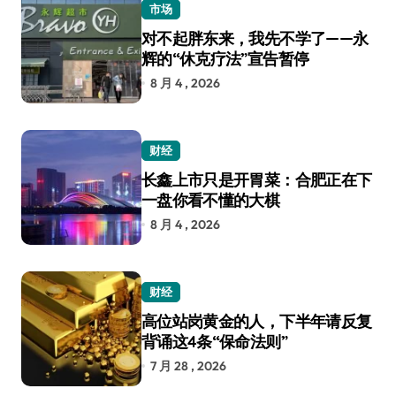
市场
对不起胖东来，我先不学了——永
辉的“休克疗法”宣告暂停
8 月 4 , 2026
财经
长鑫上市只是开胃菜：合肥正在下
一盘你看不懂的大棋
8 月 4 , 2026
财经
高位站岗黄金的人，下半年请反复
背诵这4条“保命法则”
7 月 28 , 2026