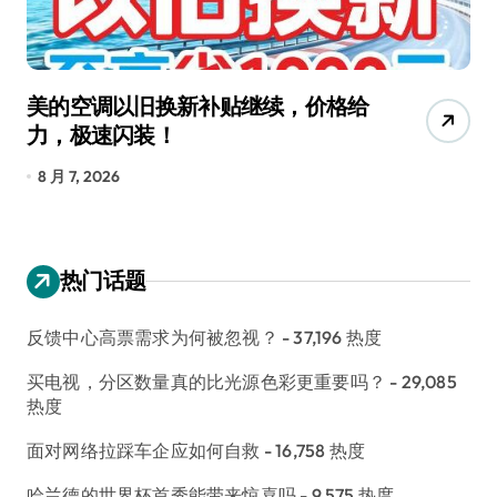
美的空调以旧换新补贴继续，价格给
追
力，极速闪装！
4
长
8 月 7, 2026
8
热门话题
反馈中心高票需求为何被忽视？
- 37,196 热度
买电视，分区数量真的比光源色彩更重要吗？
- 29,085
热度
面对网络拉踩车企应如何自救
- 16,758 热度
哈兰德的世界杯首秀能带来惊喜吗
- 9,575 热度