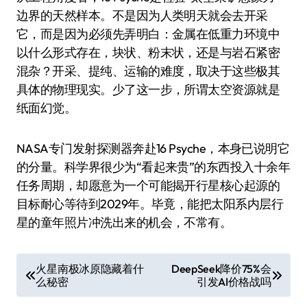
边界的天然样本。不是因为人类明天就会去开采
它，而是因为必须先弄明白：金属在低重力环境中
以什么形式存在，块状、粉末状，还是与岩石紧密
混杂？开采、提纯、运输的难度，取决于这些极其
具体的物理现实。少了这一步，所谓太空资源就是
纸面幻觉。
NASA专门发射探测器奔赴16 Psyche，本身已说明它
的分量。科学界很少为“看起来贵”的东西投入十余年
任务周期，却愿意为一个可能揭开行星核心起源的
目标耐心等待到2029年。毕竟，能把太阳系内层行
星的童年照片冲洗出来的机会，不常有。
文
火星南极冰原隐藏着什
DeepSeek降价75%会
么秘密
引发AI价格战吗
章