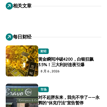
导
相关文章
航
每日财经
财经
黄金瞬间冲破4200，白银狂飙
3.5%！三大利好连夜引爆
8 月 6 , 2026
市场
对不起胖东来，我先不学了——永
辉的“休克疗法”宣告暂停