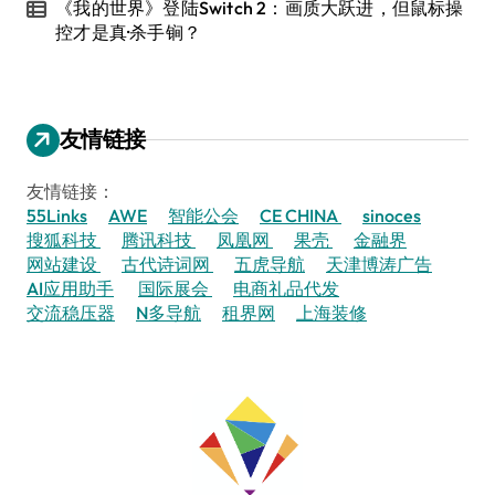
《我的世界》登陆Switch 2：画质大跃进，但鼠标操
控才是真·杀手锏？
友情链接
友情链接：
55Links
AWE
智能公会
CE CHINA
sinoces
搜狐科技
腾讯科技
凤凰网
果壳
金融界
网站建设
古代诗词网
五虎导航
天津博涛广告
AI应用助手
国际展会
电商礼品代发
交流稳压器
N多导航
租界网
上海装修