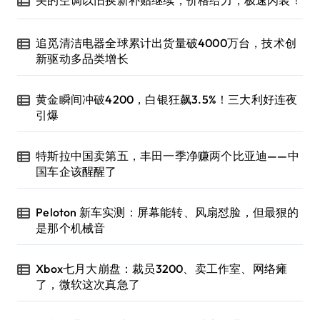
追觅清洁电器全球累计出货量破4000万台，技术创
新驱动多品类增长
黄金瞬间冲破4200，白银狂飙3.5%！三大利好连夜
引爆
特斯拉中国卖第五，丰田一季净赚两个比亚迪——中
国车企该醒醒了
Peloton 新车实测：屏幕能转、风扇怼脸，但最狠的
是那个机械音
Xbox七月大崩盘：裁员3200、卖工作室、网络瘫
了，微软这次真急了