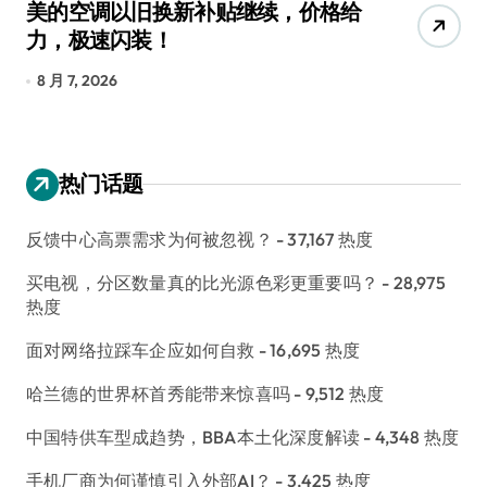
美的空调以旧换新补贴继续，价格给
追
力，极速闪装！
4
长
8 月 7, 2026
8
热门话题
反馈中心高票需求为何被忽视？
- 37,167 热度
买电视，分区数量真的比光源色彩更重要吗？
- 28,975
热度
面对网络拉踩车企应如何自救
- 16,695 热度
哈兰德的世界杯首秀能带来惊喜吗
- 9,512 热度
中国特供车型成趋势，BBA本土化深度解读
- 4,348 热度
手机厂商为何谨慎引入外部AI？
- 3,425 热度