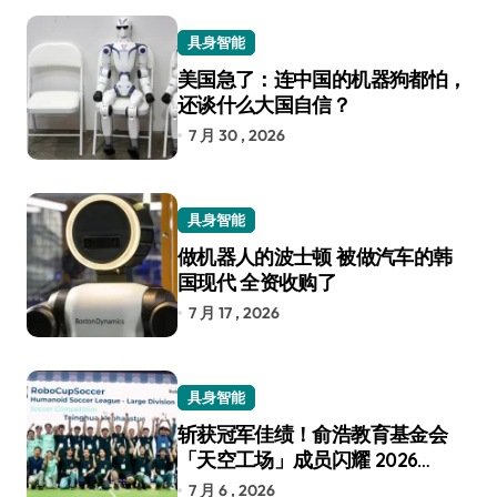
具身智能
美国急了：连中国的机器狗都怕，
还谈什么大国自信？
7 月 30 , 2026
具身智能
做机器人的波士顿 被做汽车的韩
国现代 全资收购了
7 月 17 , 2026
具身智能
斩获冠军佳绩！俞浩教育基金会
「天空工场」成员闪耀 2026
RoboCup 机器人世界杯
7 月 6 , 2026