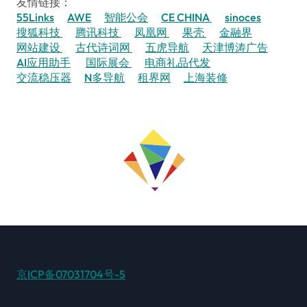
友情链接：
55Links
AWE
智能公会
CE CHINA
sinoces
搜狐科技
腾讯科技
凤凰网
果壳
金融界
网站建设
古代诗词网
五虎导航
天津博涛广告
AI应用助手
国际展会
电商礼品代发
交流稳压器
N多导航
租界网
上海装修
京ICP备07031704号-5