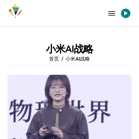
跳
转
到
内
容
小米AI战略
首页
小米AI战略