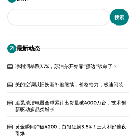
搜索
最新动态
净利润暴跌7.7%，苏泊尔开始靠“擦边”续命了？
美的空调以旧换新补贴继续，价格给力，极速闪装！
追觅清洁电器全球累计出货量破4000万台，技术创
新驱动多品类增长
黄金瞬间冲破4200，白银狂飙3.5%！三大利好连夜
引爆