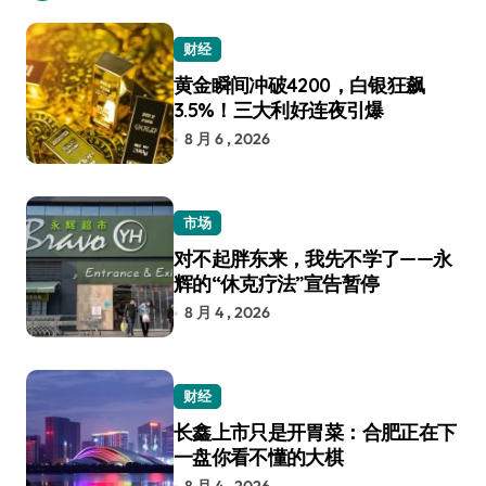
财经
黄金瞬间冲破4200，白银狂飙
3.5%！三大利好连夜引爆
8 月 6 , 2026
市场
对不起胖东来，我先不学了——永
辉的“休克疗法”宣告暂停
8 月 4 , 2026
财经
长鑫上市只是开胃菜：合肥正在下
一盘你看不懂的大棋