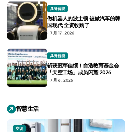
具身智能
做机器人的波士顿 被做汽车的韩
国现代 全资收购了
7 月 17 , 2026
具身智能
斩获冠军佳绩！俞浩教育基金会
「天空工场」成员闪耀 2026
RoboCup 机器人世界杯
7 月 6 , 2026
智慧生活
空调