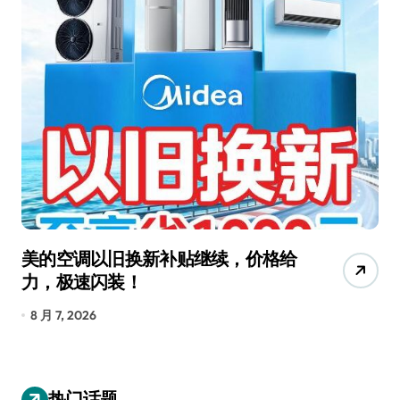
美的空调以旧换新补贴继续，价格给
追
力，极速闪装！
4
长
8 月 7, 2026
8
热门话题